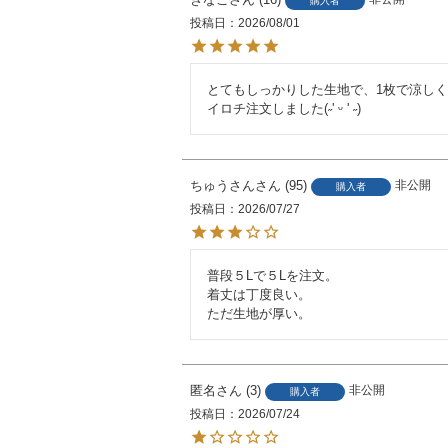
購入者
投稿日
2026/08/01
とてもしっかりした生地で、1枚で涼しく
イロチ注文しました(˶' ᵕ ' ˶)
ちゅうさん
95
非公開
購入者
投稿日
2026/07/27
普段５Lで５Lを注文。

着丈は丁度良い。

ただ生地が厚い。
匿名
3
非公開
購入者
投稿日
2026/07/24