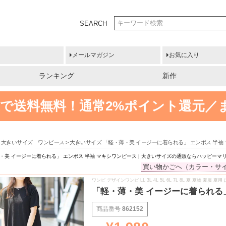
SEARCH
メールマガジン
お気に入り
ランキング
新作
円以上で送料無料！
通常2%ポイント還元／
大きいサイズ ワンピース
大きいサイズ 「軽・薄・美 イージーに着られる」 エンボス 半袖
・美 イージーに着られる」 エンボス 半袖 マキシワンピース | 大きいサイズの通販ならハッピーマ
買い物かごへ（カラー・サ
ワンピ デザインワンピ LL 3L 4L 5L 6L 7L 8L 夏 夏物 夏
「軽・薄・美 イージーに着られる」
商品番号
862152