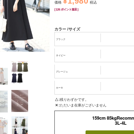
¥
1,980
価格
税込
[
126
ポイント進呈 ]
カラー
サイズ
ブラック
ネイビー
グレージュ
カーキ
△
残りわずかです。
✕
ただいま在庫がございません
159cm 85kgRecom
3L-4L