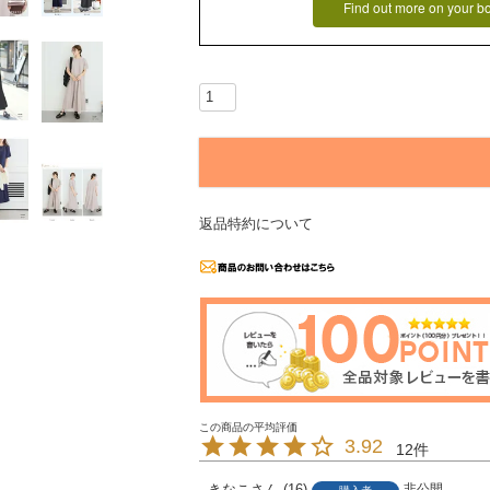
Find out more on your b
返品特約について
3.92
12
きなこ
16
非公開