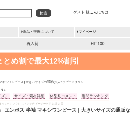
ゲスト 様こんにちは
検索
返品・交換について
マイページ
再入荷
HIT100
まとめ割で最大12%割引
 マキシワンピース | 大きいサイズの通販ならハッピーマリリン
リリン
イズ）
サイズ・素材詳細
体型別コメント
週間ランキング
服 夏用 ぽっちゃり フクレ ストレッチ イージーケア お腹 お尻
 エンボス 半袖 マキシワンピース | 大きいサイズの通販