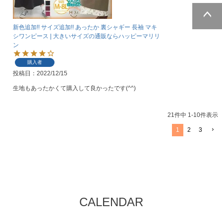
新色追加!! サイズ追加!! あったか 裏シャギー 長袖 マキ
ページトッ
シワンピース | 大きいサイズの通販ならハッピーマリリ
プへ
ン
購入者
投稿日
2022/12/15
生地もあったかくて購入して良かったです(^^)
21
件中
1
-
10
件表示
1
2
3
CALENDAR