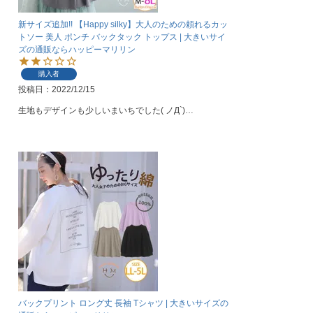
新サイズ追加!! 【Happy silky】大人のための頼れるカッ
トソー 美人 ポンチ バックタック トップス | 大きいサイ
ズの通販ならハッピーマリリン
購入者
投稿日
2022/12/15
生地もデザインも少しいまいちでした( ノД`)…
バックプリント ロング丈 長袖 Tシャツ | 大きいサイズの