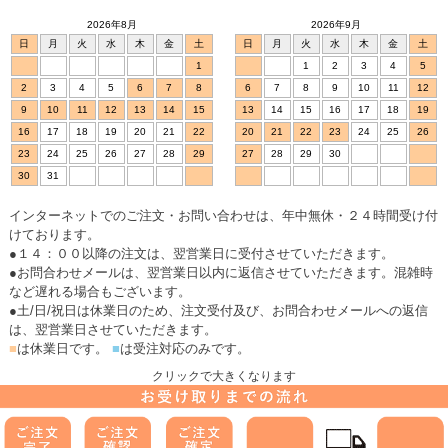
2026年8月
2026年9月
日
月
火
水
木
金
土
日
月
火
水
木
金
土
1
1
2
3
4
5
2
3
4
5
6
7
8
6
7
8
9
10
11
12
9
10
11
12
13
14
15
13
14
15
16
17
18
19
16
17
18
19
20
21
22
20
21
22
23
24
25
26
23
24
25
26
27
28
29
27
28
29
30
30
31
インターネットでのご注文・お問い合わせは、年中無休・２４時間受け付
けております。
●１４：００以降の注文は、翌営業日に受付させていただきます。
●お問合わせメールは、翌営業日以内に返信させていただきます。混雑時
など遅れる場合もございます。
●土/日/祝日は休業日のため、注文受付及び、お問合わせメールへの返信
は、翌営業日させていただきます。
■
は休業日です。
■
は受注対応のみです。
クリックで大きくなります