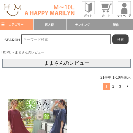
カテゴリー
再入荷
ランキング
新作
検索
SEARCH
HOME
ままさんのレビュー
ままさんのレビュー
21
件中
1
-
10
件表示
1
2
3