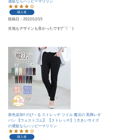
通販ならハッピーマリリン
購入者
投稿日
2022/12/15
生地もデザインも良かったです(*´▽｀)
新色追加!! のび～る ストレッチ ツイル 魔法の 美脚レギ
パン 【ウェストゴム】 【ストレッチ】 | 大きいサイズ
の通販ならハッピーマリリン
購入者