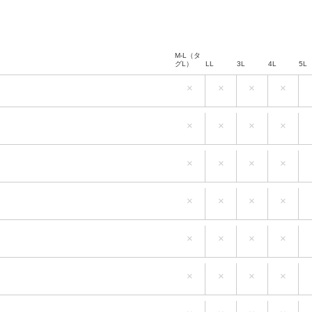
M-L（タ
グL）
LL
3L
4L
5L
×
×
×
×
M-L（タ
グL）
LL
3L
4L
5L
×
×
×
×
M-L（タ
グL）
LL
3L
4L
5L
×
×
×
×
M-L（タ
グL）
LL
3L
4L
5L
×
×
×
×
M-L（タ
グL）
LL
3L
4L
5L
×
×
×
×
M-L（タ
グL）
LL
3L
4L
5L
×
×
×
×
M-L（タ
グL）
LL
3L
4L
5L