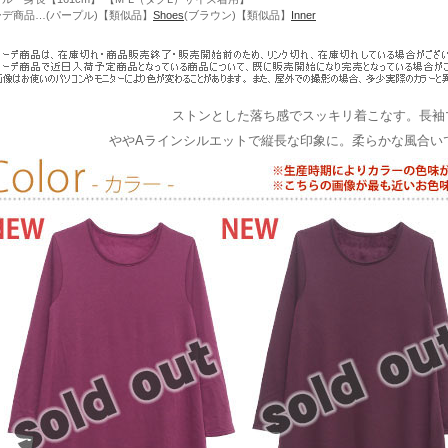
ーデ商品…(パープル)【類似品】
Shoes
(ブラウン)【類似品】
Inner
ストンとした落ち感でスッキリ着こなす。長袖
ややAラインシルエットで縦長な印象に。柔らかな風合い