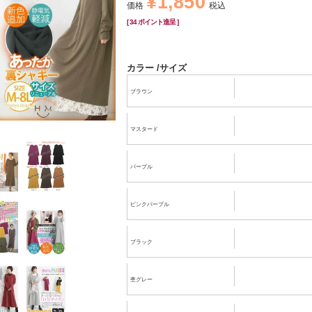
¥
1,850
価格
税込
[
34
ポイント進呈 ]
カラー
サイズ
ブラウン
マスタード
パープル
ピンクパープル
ブラック
杢グレー