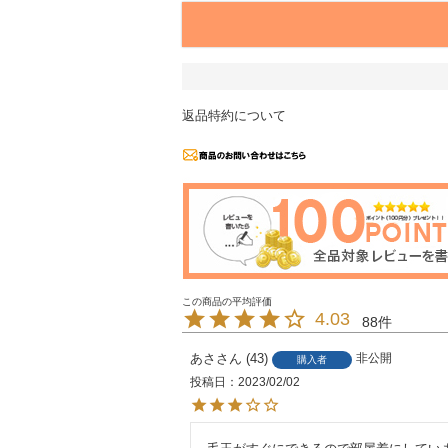
返品特約について
4.03
88
あさ
43
非公開
購入者
投稿日
2023/02/02