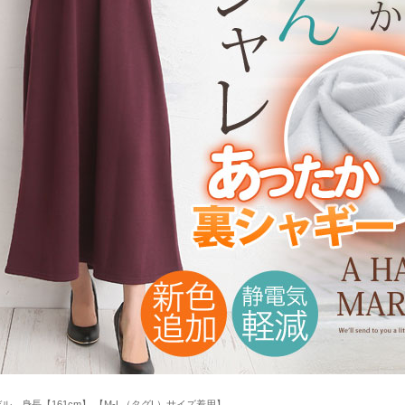
ル 身長【161cm】 【M-L（タグL）サイズ着用】