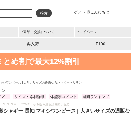
ゲスト 様こんにちは
検索
返品・交換について
マイページ
再入荷
HIT100
まとめ割で最大12%割引
袖 マキシワンピース | 大きいサイズの通販ならハッピーマリリン
リン
イズ）
サイズ・素材詳細
体型別コメント
週間ランキング
L 6L 7L 8L ［473012］ 冬 冬物 冬服 お腹 腰回り お尻
か 裏シャギー 長袖 マキシワンピース | 大きいサイズの通