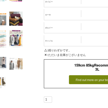
ネイビー
カーキ
ボルドー
キャメル
△
残りわずかです。
✕
ただいま在庫がございません
159cm 85kgRecom
3L
Find out more on your b