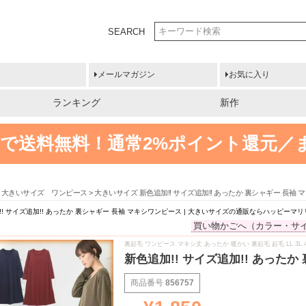
SEARCH
メールマガジン
お気に入り
ランキング
新作
円以上で送料無料！
通常2%ポイント還元／
大きいサイズ ワンピース
大きいサイズ 新色追加!! サイズ追加!! あったか 裏シャギー 長
! サイズ追加!! あったか 裏シャギー 長袖 マキシワンピース | 大きいサイズの通販ならハッピーマリ
買い物かごへ（カラー・サ
裏起毛 ワンピース マキシ丈 あったか 暖かい 裏起毛 起毛 LL 3L 4L 5
新色追加!! サイズ追加!! あった
商品番号
856757