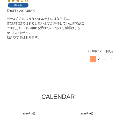
購入者
投稿日
2022/06/20
モデルさんのようなシルエットにはならず…。

体型の問題ではあると思いますが期待していたので残念
です(:_;)安っぽい印象も受けたのであまり活躍はしない
かもしれません。

動きやすさはあります。
21
件中
1
-
10
件表示
1
2
3
CALENDAR
2026年8月
2026年9月