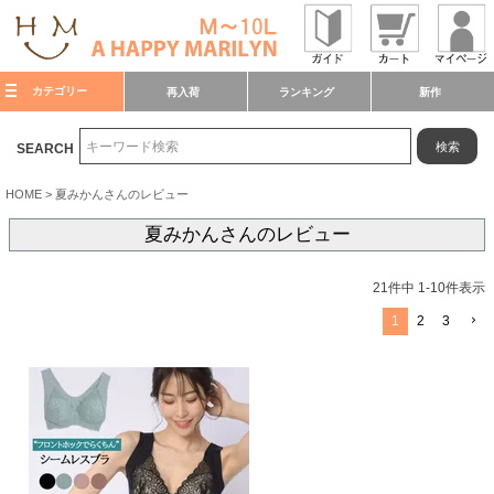
カテゴリー
再入荷
ランキング
新作
検索
SEARCH
HOME
夏みかんさんのレビュー
夏みかんさんのレビュー
21
件中
1
-
10
件表示
1
2
3