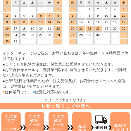
日
月
火
水
木
金
土
日
月
火
水
木
金
土
1
1
2
3
4
5
2
3
4
5
6
7
8
6
7
8
9
10
11
12
9
10
11
12
13
14
15
13
14
15
16
17
18
19
16
17
18
19
20
21
22
20
21
22
23
24
25
26
23
24
25
26
27
28
29
27
28
29
30
30
31
インターネットでのご注文・お問い合わせは、年中無休・２４時間受け付
けております。
●１４：００以降の注文は、翌営業日に受付させていただきます。
●お問合わせメールは、翌営業日以内に返信させていただきます。混雑時
など遅れる場合もございます。
●土/日/祝日は休業日のため、注文受付及び、お問合わせメールへの返信
は、翌営業日させていただきます。
■
は休業日です。
■
は受注対応のみです。
クリックで大きくなります