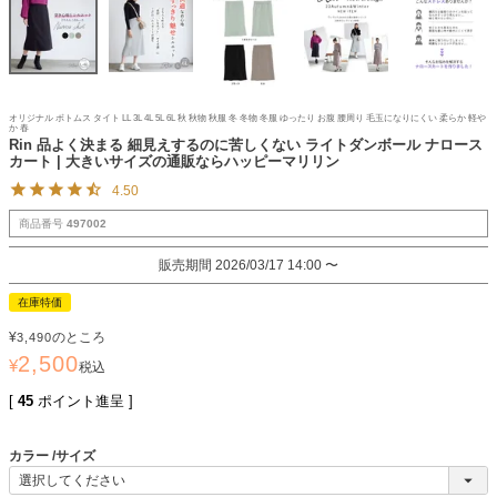
オリジナル ボトムス タイト LL 3L 4L 5L 6L 秋 秋物 秋服 冬 冬物 冬服 ゆったり お腹 腰周り 毛玉になりにくい 柔らか 軽や
か 春
Rin 品よく決まる 細見えするのに苦しくない ライトダンボール ナロース
カート | 大きいサイズの通販ならハッピーマリリン
4.50
商品番号
497002
販売期間
2026/03/17 14:00
〜
在庫特価
¥
のところ
3,490
2,500
¥
税込
[
45
ポイント進呈 ]
カラー
サイズ