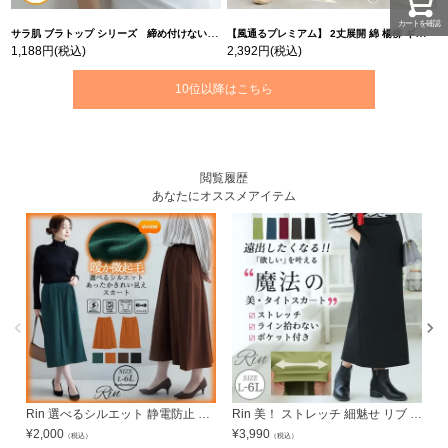
カートを確認
サラ肌 ブラトップ シリーズ 締め付けない リブ タンクトップ | 大きいサイズの通販ならハッピーマリリン
【風通るプレミアム】 2丈展開 綿 楊柳 ギャザー フレア スカンツ 【ウェストゴム】 | 大きいサイズの通販ならハッピーマリリン
1,188円
(税込)
2,392円
(税込)
10位以降はこちら
閲覧履歴
あなたにオススメアイテム
Rin 選べるシルエット 静電防止 カットジョーゼット 裏起毛スカート（フレア/ナロー） | 大きいサイズの通販ならハッピーマリリン
Rin 美！ ストレッチ 細魅せ リブ タイトスカート | 大きいサイズの通販ならハッピーマリリン
¥
2,000
¥
3,990
¥
（税込）
（税込）