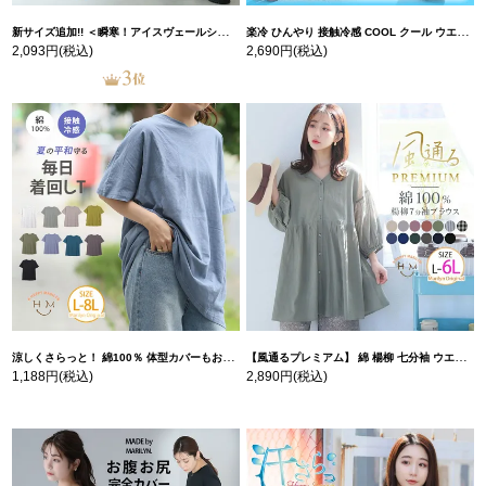
新サイズ追加!! ＜瞬寒！アイスヴェールシリーズ＞ 美脚 ジョガーパンツ 【ウェストゴム】 【ストレッチ】 | 大きいサイズの通販ならハッピーマリリン
楽冷 ひんやり 接触冷感 COOL クール ウエストゴム 楽ちん ストレッチ 美脚 レギパン 【ストレッチ】 | 大きいサイズの通販ならハッピーマリリン
2,093円
(税込)
2,690円
(税込)
涼しくさらっと！ 綿100％ 体型カバーもお洒落も叶える 風合いコットン ゆるシルエット ドルマン | 大きいサイズの通販ならハッピーマリリン
【風通るプレミアム】 綿 楊柳 七分袖 ウエストギャザー ブラウス | 大きいサイズの通販ならハッピーマリリン
1,188円
(税込)
2,890円
(税込)