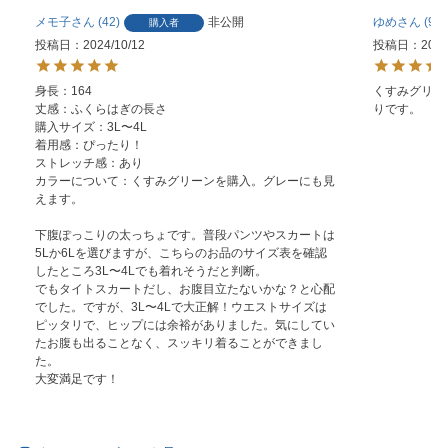
メモ子
42
非公開
ゆめ
96
購入者
投稿日
2024/10/12
投稿日
2023
身長：164

くすみグリー
丈感：ふくらはぎの長さ

りです。
購入サイズ：3L〜4L

着用感：ぴったり！

ストレッチ感：あり

カラーについて：くすみグリーンを購入。グレーにも見
えます。

下腹ぽっこりの太っちょです。普段パンツやスカートは
5Lか6Lを選びますが、こちらのお品のサイズ表を確認
したところ3L〜4Lでも着れそうだと判断。

でもタイトスカートだし、お腹目立たないかな？と心配
でした。ですが、3L〜4Lで大正解！ウエストサイズは
ピッタリで、ヒップには余裕がありました。気にしてい
たお腹も出ることなく、スッキリ着ることができまし
た。

大変満足です！