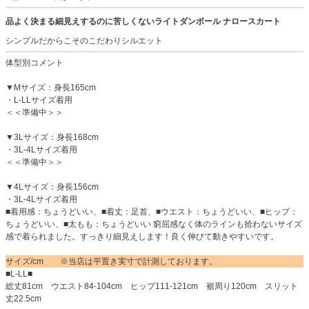
品よく決まる細見えするのに苦しくないライトダンボール ナロースカート
シンプルだからこそのこだわりシルエット
体型別コメント
▼Mサイズ：身長165cm
・L-LLサイズ着用
＜＜準備中＞＞
▼3Lサイズ：身長168cm
・3L-4Lサイズ着用
＜＜準備中＞＞
▼4Lサイズ：身長156cm
・3L-4Lサイズ着用
■着用感：ちょうどいい、■着丈：足首、■ウエスト：ちょうどいい、■ヒップ：
ちょうどいい、■太もも：ちょうどいい 窮屈感なく体のラインも拾わないサイズ
感で着られました。すっきり細見えします！良く伸びて動きやすいです。
サイズ/cm ※当店は平置き実寸で計測しております。
■L-LL■
総丈81cm ウエスト84-104cm ヒップ111-121cm 裾周り120cm スリット
丈22.5cm