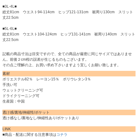
■3L-4L■
総丈81cm ウエスト94-114cm ヒップ121-131cm 裾周り130cm スリット
丈22.5cm
■5L-6L■
総丈81cm ウエスト104-124cm ヒップ131-141cm 裾周り140cm スリット
丈22.5cm
記載の商品寸法は目安ですので、全ての商品が厳密に同じサイズではありませ
ん。前後２cm程の誤差が生じるものもございます。
その点ご理解の上、お買い求め下さいますよう宜しくお願い致します。
素材
ポリエステル82％ レーヨン15％ ポリウレタン3％
手洗い可
ウェットクリーニング可
ドライクリーニング可
生産国：中国
透け感/裏地/伸縮性/ポケット
透け感なし/裏地なし/伸縮性あり/ポケットあり
LINK
■商品・配送に関する注意事項は
コチラ