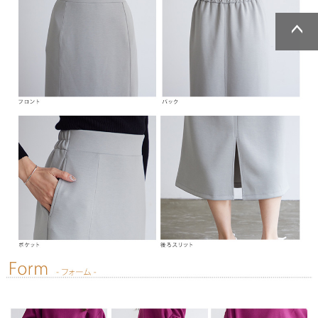
ページトッ
ページトッ
プへ
プへ