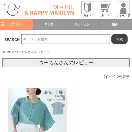
カテゴリー
再入荷
ランキング
新作
検索
SEARCH
HOME
つーちんさんのレビュー
つーちんさんのレビュー
2
件中
1
-
2
件表示