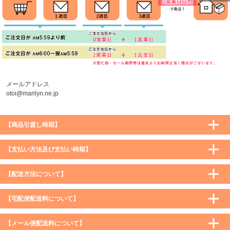
ページトッ
プへ
メールアドレス
otoi@marilyn.ne.jp
【商品引渡し時期】
【支払い方法及び支払い時期】
【配送方法について】
【宅配便配送料について】
購入価格 ／ 地域
通常
沖縄・離島など一部地域
【メール便配送料について】