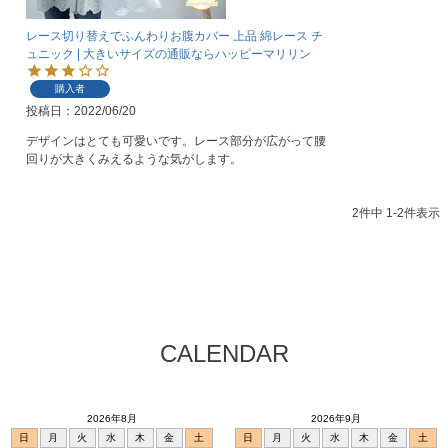
レース切り替えでふんわりお腹カバー 上品 綿レース チ
ュニック | 大きいサイズの通販ならハッピーマリリン
購入者
投稿日
2022/06/20
デザインはとても可愛いです。レース部分が広がって腰
回りが大きくみえるような気がします。
2
件中
1
-
2
件表示
CALENDAR
2026年8月
2026年9月
日
月
火
水
木
金
土
日
月
火
水
木
金
土