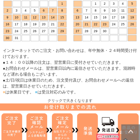
1
1
2
3
4
5
2
3
4
5
6
7
8
6
7
8
9
10
11
12
9
10
11
12
13
14
15
13
14
15
16
17
18
19
16
17
18
19
20
21
22
20
21
22
23
24
25
26
23
24
25
26
27
28
29
27
28
29
30
30
31
インターネットでのご注文・お問い合わせは、年中無休・２４時間受け付
けております。
●１４：００以降の注文は、翌営業日に受付させていただきます。
●お問合わせメールは、翌営業日以内に返信させていただきます。混雑時
など遅れる場合もございます。
●土/日/祝日は休業日のため、注文受付及び、お問合わせメールへの返信
は、翌営業日させていただきます。
■
は休業日です。
■
は受注対応のみです。
クリックで大きくなります