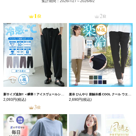
集計期間：2026/7/27～2026/8/2
新サイズ追加!! ＜瞬寒！アイスヴェールシリーズ＞ 美脚 ジョガーパンツ 【ウェストゴム】 【ストレッチ】 | 大きいサイズの通販ならハッピーマリリン
楽冷 ひんやり 接触冷感 COOL クール ウエストゴム 楽ちん ストレッチ 美脚 レギパン 【ストレッチ】 | 大きいサイズの通販ならハッピーマリリン
2,093円
(税込)
2,690円
(税込)