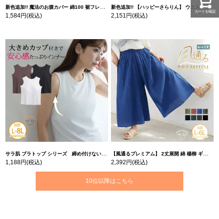
新色追加!! 魔法のお腹カバー 綿100 裾フレア Tシャツ | 大きいサイズの通販ならハッピーマリリン
新色追加!! 【ハッピーさらりん】 ウエストタック入り スッキリ魅せ コクーントップス | 大きいサイズの通販ならハッピーマリリン
カートを確認
1,584円
(税込)
2,151円
(税込)
サラ肌 ブラトップ シリーズ 締め付けない リブ タンクトップ | 大きいサイズの通販ならハッピーマリリン
【風通るプレミアム】 2丈展開 綿 楊柳 ギャザー フレア スカンツ 【ウェストゴム】 | 大きいサイズの通販ならハッピーマリリン
1,188円
(税込)
2,392円
(税込)
10位以降はこちら