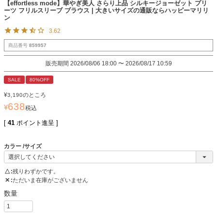
【effortless mode】華やぎ美人 さらり上品 シルキージョーゼット プリ
ーツ フリルスリーブ ブラウス | 大きいサイズの通販ならハッピーマリリ
ン
3.62
商品番号
859957
販売期間
2026/08/06 18:00
〜
2026/08/17 10:59
SALE
80%OFF
¥
のところ
3,190
638
¥
税込
[
41
ポイント進呈 ]
カラー
サイズ
△
残りわずかです。
✕
ただいま在庫がございません