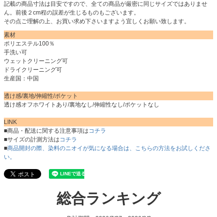
記載の商品寸法は目安ですので、全ての商品が厳密に同じサイズではありませ
ん。前後２cm程の誤差が生じるものもございます。
その点ご理解の上、お買い求め下さいますよう宜しくお願い致します。
素材
ポリエステル100％
手洗い可
ウェットクリーニング可
ドライクリーニング可
生産国：中国
透け感/裏地/伸縮性/ポケット
透け感オフホワイトあり/裏地なし/伸縮性なし/ポケットなし
LINK
■商品・配送に関する注意事項は
コチラ
■サイズの計測方法は
コチラ
■
商品開封の際、染料のニオイが気になる場合は、こちらの方法をお試しくださ
い。
総合ランキング