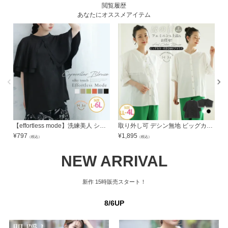
閲覧履歴
あなたにオススメアイテム
【effortless mode】洗練美人 シルキージョーゼット オーバーケープ ブラウス | 大きいサイズの通販ならハッピーマリリン
取り外し可 デシン無地 ビッグカラー付き 2WAYブラウス | 大きいサイズの通販ならハッピーマリリン
¥
797
¥
1,895
¥
（税込）
（税込）
NEW ARRIVAL
新作
15時販売スタート！
8/6UP