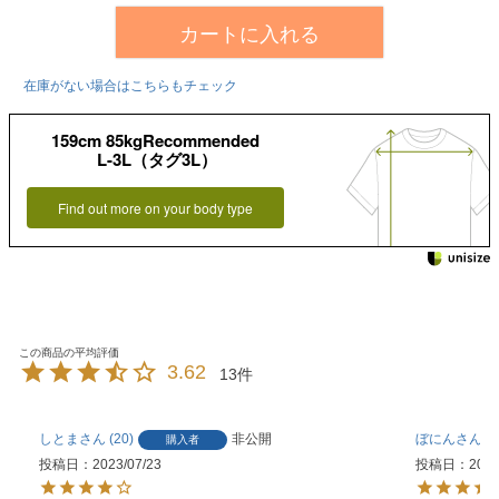
カートに入れる
在庫がない場合はこちらもチェック
159cm 85kgRecommended
L-3L（タグ3L）
Find out more on your body type
3.62
13
しとま
20
非公開
ぼにん
1
購入者
投稿日
2023/07/23
投稿日
2023