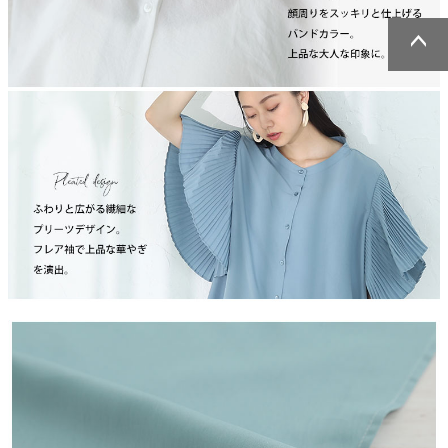
ページトッ
ページトッ
プへ
プへ