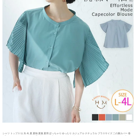
シャツ トップス LL 3L 4L 夏 夏物 夏服 夏用 ぽっちゃり ゆったり カジュアル ナチュラル プラスサイズ 二の腕カバー 春