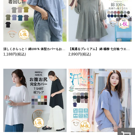
涼しくさらっと！ 綿100％ 体型カバーもお洒落も叶える 風合いコットン ゆるシルエット ドルマン | 大きいサイズの通販ならハッピーマリリン
【風通るプレミアム】 綿 楊柳 七分袖 ウエストギャザー ブラウス | 大きいサイズの通販ならハッピーマリリン
1,188円
(税込)
2,890円
(税込)