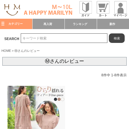
カテゴリー
再入荷
ランキング
新作
検索
SEARCH
HOME
Ⓜ︎さんのレビュー
Ⓜ︎さんのレビュー
8
件中
1
-
8
件表示