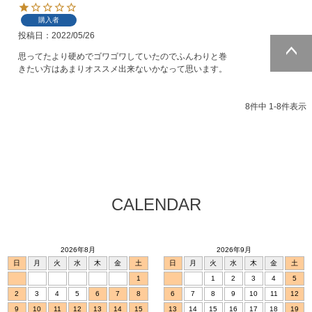
購入者
投稿日
2022/05/26
思ってたより硬めでゴワゴワしていたのでふんわりと巻
きたい方はあまりオススメ出来ないかなって思います。
ページトッ
プへ
8
件中
1
-
8
件表示
CALENDAR
2026年8月
2026年9月
日
月
火
水
木
金
土
日
月
火
水
木
金
土
1
1
2
3
4
5
2
3
4
5
6
7
8
6
7
8
9
10
11
12
9
10
11
12
13
14
15
13
14
15
16
17
18
19