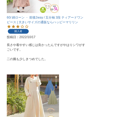
60/ 綿ローン ・ 前後2way / 五分袖 3段 ティアードワン
ピース | 大きいサイズの通販ならハッピーマリリン
購入者
投稿日
2022/10/17
長さや着やすい感じは良かったんですがやはりシワがす
ごいです。

二の腕も少しきつめでした。