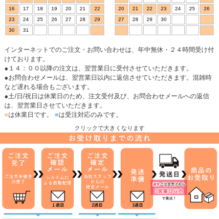
16
17
18
19
20
21
22
20
21
22
23
24
25
26
23
24
25
26
27
28
29
27
28
29
30
30
31
インターネットでのご注文・お問い合わせは、年中無休・２４時間受け付
けております。
●１４：００以降の注文は、翌営業日に受付させていただきます。
●お問合わせメールは、翌営業日以内に返信させていただきます。混雑時
など遅れる場合もございます。
●土/日/祝日は休業日のため、注文受付及び、お問合わせメールへの返信
は、翌営業日させていただきます。
■
は休業日です。
■
は受注対応のみです。
クリックで大きくなります