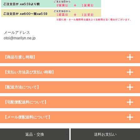
メールアドレス
otoi@marilyn.ne.jp
【商品引渡し時期】
【支払い方法及び支払い時期】
【配送方法について】
【宅配便配送料について】
購入価格 ／ 地域
通常
沖縄・離島など一部地域
【メール便配送料について】
5,900円（税込）未満
590円（税込）
1,200円（税込）
5,900円（税込）以上
購入価格 ／ 地域
全国一律
送料無料
返品・交換
送料お支払い
8,500円（税込）以上
無料
5,900円（税込）未満
260円（税込）