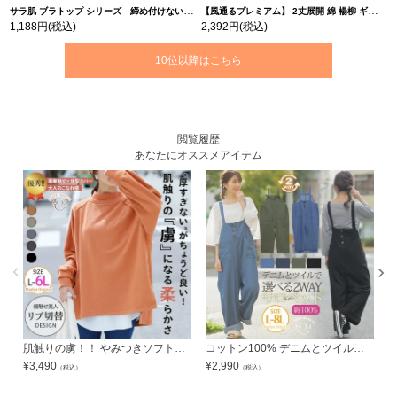
サラ肌 ブラトップ シリーズ 締め付けない リブ タンクトップ | 大きいサイズの通販ならハッピーマリリン
【風通るプレミアム】 2丈展開 綿 楊柳 ギャザー フレア スカンツ 【ウェストゴム】 | 大きいサイズの通販ならハッピーマリリン
1,188円
(税込)
2,392円
(税込)
10位以降はこちら
閲覧履歴
あなたにオススメアイテム
肌触りの虜！！ やみつきソフトタッチ裏毛 こなれシルエット 細魅せリブ使い 長袖 ゆるトレーナー | 大きいサイズの通販ならハッピーマリリン
コットン100% デニムとツイルで選べる!! サス付き 2way サロペット ワイドパンツ
¥
3,490
¥
2,990
¥
（税込）
（税込）