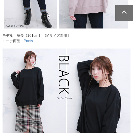
ページトッ
ページトッ
プへ
プへ
モデル 身長【161cm】 【Mサイズ着用】
コーデ商品…
Pants