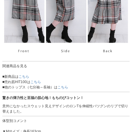
関連商品を見る
■新商品は
こちら
■売れ筋HIT100は
こちら
■他のトップス（七分袖～長袖）は
こちら
驚きの弾力性と至福の肌心地！もちのびコットン！
意外になかったスウェット見えデザインのロンTを伸縮性バツグンのリブで切り
替えました。
体型別コメント
▼Mサイズ：身長163cm