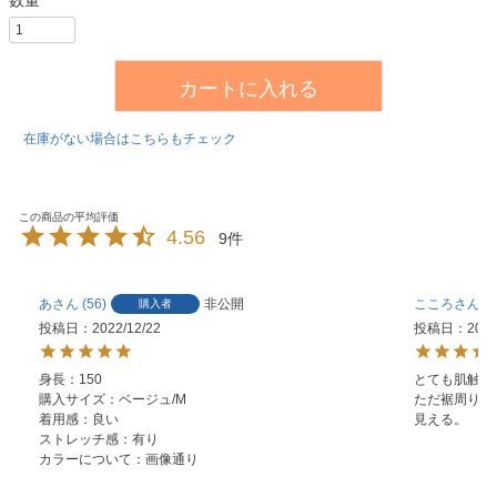
カートに入れる
在庫がない場合はこちらもチェック
4.56
9
あ
56
非公開
こころ
4
購入者
投稿日
2022/12/22
投稿日
2022
身長：150

とても肌触り
購入サイズ：ベージュ/M

ただ裾周りが
着用感：良い

ストレッチ感：有り

カラーについて：画像通り