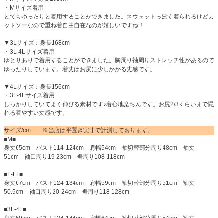
・Mサイズ着用
とてもゆったりと着用することができました。スウェットっぽく着られるけどカ
ットソーなので重ね着自由自在なのが嬉しいですね！
▼3Lサイズ：身長168cm
・3L-4Lサイズ着用
ゆとりありで着用することができました。胸周り袖周りストレッチ性があるので
ゆったりしています。着丈はお尻に少しかかる丈感です。
▼4Lサイズ：身長156cm
・3L-4Lサイズ着用
しっかりしていてよく伸びる素材です♪着心地楽ちんです。お尻2/3くらいまで隠
れる着やすい丈感です。
サイズ/cm ※当店は平置き実寸で計測しております。
■M■
身丈65cm バスト114-124cm 肩幅54cm 袖切替部分周り48cm 袖丈
51cm 袖口周り19-23cm 裾周り108-118cm
■L-LL■
身丈67cm バスト124-134cm 肩幅59cm 袖切替部分周り51cm 袖丈
50.5cm 袖口周り20-24cm 裾周り118-128cm
■3L-4L■