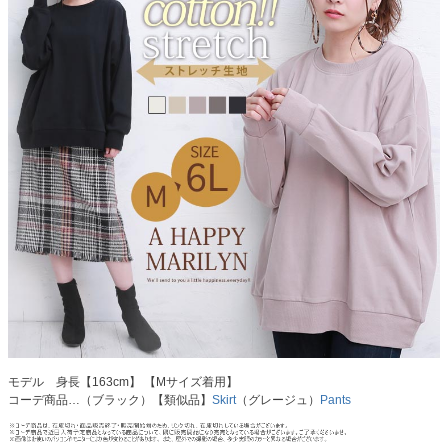
モデル 身長【163cm】 【Mサイズ着用】
コーデ商品…（ブラック）【類似品】
Skirt
（グレージュ）
Pants