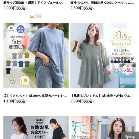
新サイズ追加!! ＜瞬寒！アイスヴェールシリーズ＞ 美脚 ジョガーパンツ 【ウェストゴム】 【ストレッチ】 | 大きいサイズの通販ならハッピーマリリン
楽冷 ひんやり 接触冷感 COOL クール ウエストゴム 楽ちん ストレッチ 美脚 レギパン 【ストレッチ】 | 大きいサイズの通販ならハッピーマリリン
2,093円
(税込)
2,690円
(税込)
涼しくさらっと！ 綿100％ 体型カバーもお洒落も叶える 風合いコットン ゆるシルエット ドルマン | 大きいサイズの通販ならハッピーマリリン
【風通るプレミアム】 綿 楊柳 七分袖 ウエストギャザー ブラウス | 大きいサイズの通販ならハッピーマリリン
1,188円
(税込)
2,890円
(税込)