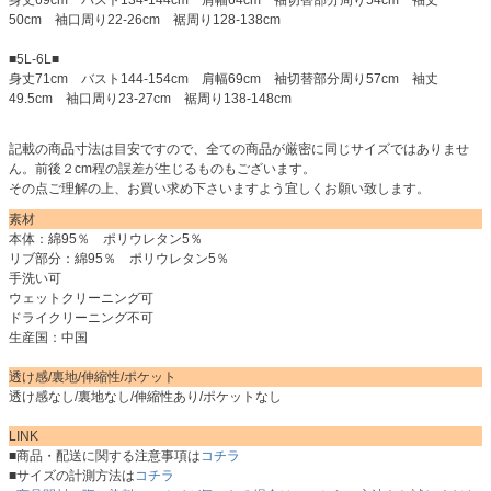
身丈69cm バスト134-144cm 肩幅64cm 袖切替部分周り54cm 袖丈
50cm 袖口周り22-26cm 裾周り128-138cm
■5L-6L■
身丈71cm バスト144-154cm 肩幅69cm 袖切替部分周り57cm 袖丈
49.5cm 袖口周り23-27cm 裾周り138-148cm
記載の商品寸法は目安ですので、全ての商品が厳密に同じサイズではありませ
ん。前後２cm程の誤差が生じるものもございます。
その点ご理解の上、お買い求め下さいますよう宜しくお願い致します。
素材
本体：綿95％ ポリウレタン5％
リブ部分：綿95％ ポリウレタン5％
手洗い可
ウェットクリーニング可
ドライクリーニング不可
生産国：中国
透け感/裏地/伸縮性/ポケット
透け感なし/裏地なし/伸縮性あり/ポケットなし
LINK
■商品・配送に関する注意事項は
コチラ
■サイズの計測方法は
コチラ