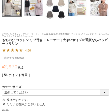
オリジナル スウェット プルオーバー ジャージ LL 3L 4L 5L 6L 冬 冬物 冬服 ぽっちゃり ゆったり かわいい おしゃれ カジュ
アル ナチュラル あたたか あったか
もちのび コットン リブ付き トレーナー | 大きいサイズの通販ならハッピ
ーマリリン
4.56
商品番号
488022
2,970
¥
税込
[
54
ポイント進呈 ]
カラー
サイズ
△
残りわずかです。
✕
ただいま在庫がございません