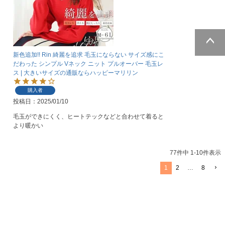
新色追加!! Rin 綺麗を追求 毛玉にならない サイズ感にこ
ページトッ
だわった シンプル Vネック ニット プルオーバー 毛玉レ
プへ
ス | 大きいサイズの通販ならハッピーマリリン
購入者
投稿日
2025/01/10
毛玉ができにくく、ヒートテックなどと合わせて着ると
より暖かい
77
件中
1
-
10
件表示
1
2
…
8