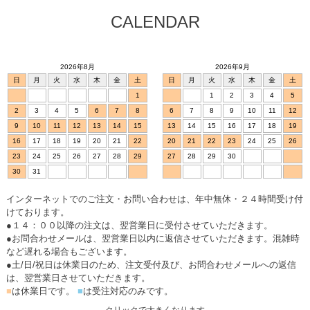
CALENDAR
2026年8月
2026年9月
日
月
火
水
木
金
土
日
月
火
水
木
金
土
1
1
2
3
4
5
2
3
4
5
6
7
8
6
7
8
9
10
11
12
9
10
11
12
13
14
15
13
14
15
16
17
18
19
16
17
18
19
20
21
22
20
21
22
23
24
25
26
23
24
25
26
27
28
29
27
28
29
30
30
31
インターネットでのご注文・お問い合わせは、年中無休・２４時間受け付
けております。
●１４：００以降の注文は、翌営業日に受付させていただきます。
●お問合わせメールは、翌営業日以内に返信させていただきます。混雑時
など遅れる場合もございます。
●土/日/祝日は休業日のため、注文受付及び、お問合わせメールへの返信
は、翌営業日させていただきます。
■
は休業日です。
■
は受注対応のみです。
クリックで大きくなります