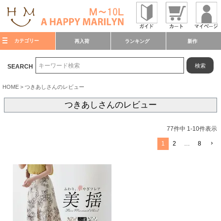
カテゴリー
再入荷
ランキング
新作
検索
SEARCH
HOME
つきあしさんのレビュー
つきあしさんのレビュー
77
件中
1
-
10
件表示
1
2
…
8