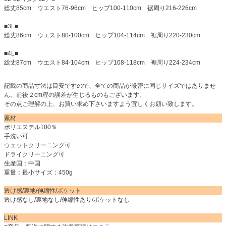
総丈85cm ウエスト76-96cm ヒップ100-110cm 裾周り216-226cm
■3L■
総丈86cm ウエスト80-100cm ヒップ104-114cm 裾周り220-230cm
■4L■
総丈87cm ウエスト84-104cm ヒップ108-118cm 裾周り224-234cm
記載の商品寸法は目安ですので、全ての商品が厳密に同じサイズではありませ
ん。前後２cm程の誤差が生じるものもございます。
その点ご理解の上、お買い求め下さいますよう宜しくお願い致します。
素材
ポリエステル100％
手洗い可
ウェットクリーニング可
ドライクリーニング可
生産国：中国
重量：最小サイズ：450g
透け感/裏地/伸縮性/ポケット
透け感なし/裏地なし/伸縮性あり/ポケットなし
LINK