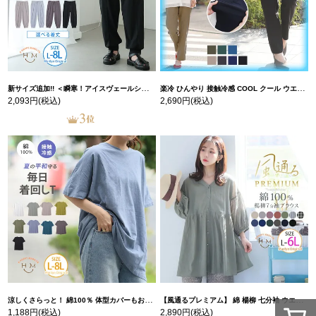
新サイズ追加!! ＜瞬寒！アイスヴェールシリーズ＞ 美脚 ジョガーパンツ 【ウェストゴム】 【ストレッチ】 | 大きいサイズの通販ならハッピーマリリン
楽冷 ひんやり 接触冷感 COOL クール ウエストゴム 楽ちん ストレッチ 美脚 レギパン 【ストレッチ】 | 大きいサイズの通販ならハッピーマリリン
2,093円
(税込)
2,690円
(税込)
涼しくさらっと！ 綿100％ 体型カバーもお洒落も叶える 風合いコットン ゆるシルエット ドルマン | 大きいサイズの通販ならハッピーマリリン
【風通るプレミアム】 綿 楊柳 七分袖 ウエストギャザー ブラウス | 大きいサイズの通販ならハッピーマリリン
1,188円
(税込)
2,890円
(税込)