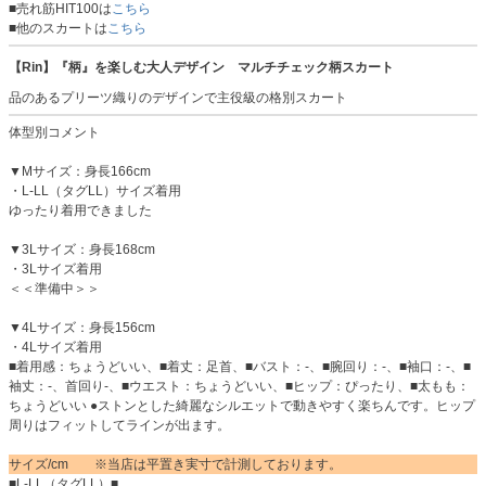
■売れ筋HIT100は
こちら
■他のスカートは
こちら
【Rin】『柄』を楽しむ大人デザイン マルチチェック柄スカート
品のあるプリーツ織りのデザインで主役級の格別スカート
体型別コメント
▼Mサイズ：身長166cm
・L-LL（タグLL）サイズ着用
ゆったり着用できました
▼3Lサイズ：身長168cm
・3Lサイズ着用
＜＜準備中＞＞
▼4Lサイズ：身長156cm
・4Lサイズ着用
■着用感：ちょうどいい、■着丈：足首、■バスト：-、■腕回り：-、■袖口：-、■
袖丈：-、首回り-、■ウエスト：ちょうどいい、■ヒップ：ぴったり、■太もも：
ちょうどいい ●ストンとした綺麗なシルエットで動きやすく楽ちんです。ヒップ
周りはフィットしてラインが出ます。
サイズ/cm ※当店は平置き実寸で計測しております。
■L-LL（タグLL）■