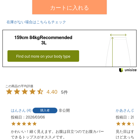
カートに入れる
在庫がない場合はこちらもチェック
159cm 84kgRecommended
3L
Find out more on your body type
4.40
5
はん
4
非公開
かあ
3
購入者
投稿日
2026/03/06
投稿日
2025
かわいい！細く見えます。お腹は目立つのでお腹カバー
見た目はすご
できるトップスがオススメです。
けど太っちょ