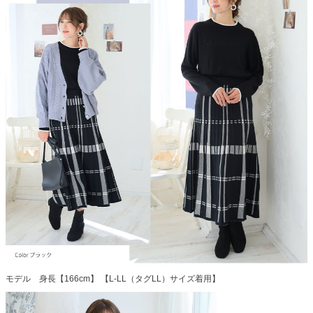
モデル 身長【166cm】 【L-LL（タグLL）サイズ着用】