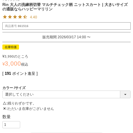
アル ナチュラル
Rin 大人の洗練柄切替 マルチチェック柄 ニットスカート | 大きいサイズ
の通販ならハッピーマリリン
4.40
商品番号
861516
販売期間
2026/03/17 14:00
〜
在庫特価
¥
のところ
3,990
3,000
¥
税込
[
191
ポイント進呈 ]
カラー
サイズ
△
残りわずかです。
✕
ただいま在庫がございません