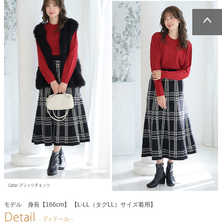
ページトッ
ページトッ
プへ
プへ
モデル 身長【166cm】 【L-LL（タグLL）サイズ着用】