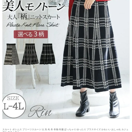
スカート ボトムス プリーツスカート LL 3L 4L 冬 冬物 冬服 ぽっちゃり ゆったり プラスサイズ かわいい おしゃれ カジュ