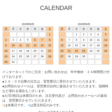
CALENDAR
2026年8月
2026年9月
日
月
火
水
木
金
土
日
月
火
水
木
金
土
1
1
2
3
4
5
2
3
4
5
6
7
8
6
7
8
9
10
11
12
9
10
11
12
13
14
15
13
14
15
16
17
18
19
16
17
18
19
20
21
22
20
21
22
23
24
25
26
23
24
25
26
27
28
29
27
28
29
30
30
31
インターネットでのご注文・お問い合わせは、年中無休・２４時間受け付
けております。
●１４：００以降の注文は、翌営業日に受付させていただきます。
●お問合わせメールは、翌営業日以内に返信させていただきます。混雑時
など遅れる場合もございます。
●土/日/祝日は休業日のため、注文受付及び、お問合わせメールへの返信
は、翌営業日させていただきます。
■
は休業日です。
■
は受注対応のみです。
クリックで大きくなります