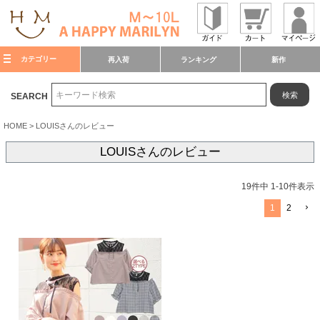
カテゴリー
再入荷
ランキング
新作
検索
SEARCH
HOME
LOUISさんのレビュー
LOUISさんのレビュー
19
件中
1
-
10
件表示
1
2