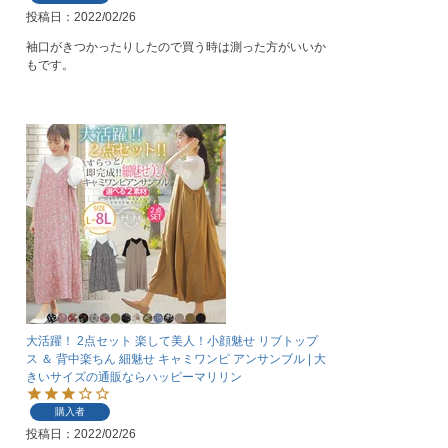
投稿日
2022/02/26
袖口がきつかったりしたので買う時は測った方がいいか
もです。
大活躍！ 2点セット 楽して美人！小顔魅せ リブトップ
ス ＆ 背中楽ちん 細魅せ キャミワンピ アンサンブル | 大
きいサイズの通販ならハッピーマリリン
購入者
投稿日
2022/02/26