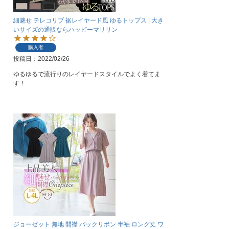
細魅せ テレコリブ 裾レイヤード風 ゆるトップス | 大き
いサイズの通販ならハッピーマリリン
購入者
投稿日
2022/02/26
ゆるゆるで流行りのレイヤードスタイルでよく着てま
す！
ジョーゼット 無地 開襟 バックリボン 半袖 ロング丈 ワ