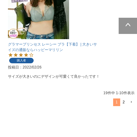
ページトッ
プへ
グラマープリンセス レーシー ブラ【下着】 | 大きいサ
イズの通販ならハッピーマリリン
購入者
投稿日
2022/02/26
サイズが大きいのにデザインが可愛くて良かったです！
19
件中
1
-
10
件表示
1
2