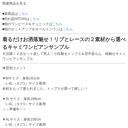
関連商品を見る
■新商品は
こちら
■売れ筋HIT100は
こちら
■他のワンピース＆チュニックは
こちら
■他のセットアップ＆オールインワンは
こちら
着るだけお洒落魅せ！リブとレースの２素材から選べ
るキャミワンピアンサンブル
大活躍！２点セット楽して美人！小顔魅せトップス＆背中楽ちん 細魅せキャミ
ワンピアンサンブル
体型別コメント
▼Mサイズ：身長161cm
・L-4L（タグ1）サイズ着用
余裕をもって着られました。トップスが選べて嬉しい！
▼3Lサイズ：身長168cm
・L-4L（タグ1）サイズ着用
＜＜準備中＞＞
▼4Lサイズ：身長156cm
・L-4L（タグ1）サイズ着用