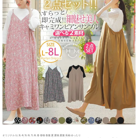
オリジナル LL 3L 4L 5L 6L 7L 8L 春 春物 春服 夏 夏物 夏服 長袖 ゆったり