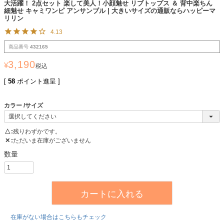
大活躍！ 2点セット 楽して美人！小顔魅せ リブトップス ＆ 背中楽ちん
細魅せ キャミワンピ アンサンブル | 大きいサイズの通販ならハッピーマ
リリン
4.13
商品番号
432165
3,190
¥
税込
[
58
ポイント進呈 ]
カラー
サイズ
△
残りわずかです。
✕
ただいま在庫がございません
カートに入れる
在庫がない場合はこちらもチェック