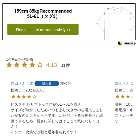
159cm 85kgRecommended
5L-6L（タグ3）
Find out more on your body type
4.13
31
吉田
43
非公開
ぽん
1
購入者
投稿日
2023/10/08
投稿日
2023
ピスタチオ(リブトップス)の5L〜6Lを購入

身長：165

サイズが無かったためいつもより大きめのを購入しまし
着用感：キャ
たが案の定大きかったです……ただ、ある程度長さが調
ストレッチ感
整できるため、長さに関してはそこまで気になりませ
す
ん！

インナー次第では割と通年着られます！