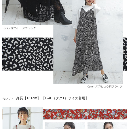
モデル 身長【161cm】 【L-4L（タグ1）サイズ着用】