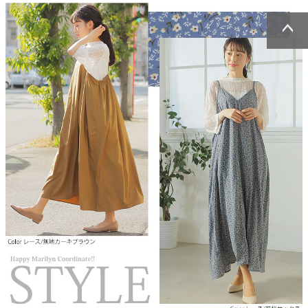
ページトッ
ページトッ
プへ
プへ