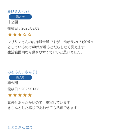
みひ
39
購入者
非公開
投稿日
2025/03/03
マリリンさんのお洋服全般ですが、袖が長い(？)ダボっ
としているので40代が着るとだらしなく見えます…

生活範囲内なら動きやすくていいと思いました。
みるるん、
1
購入者
非公開
投稿日
2025/01/08
意外とあったかいので、重宝しています！

きちんとした感じであわせても活躍できます！
ととこ
27