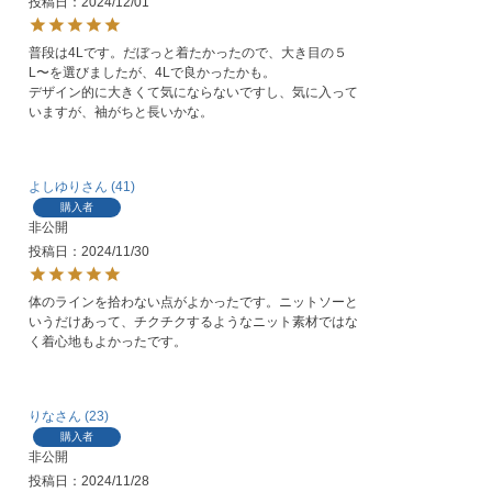
投稿日
2024/12/01
普段は4Lです。だぼっと着たかったので、大き目の５
L〜を選びましたが、4Lで良かったかも。

デザイン的に大きくて気にならないですし、気に入って
いますが、袖がちと長いかな。
よしゆり
41
購入者
非公開
投稿日
2024/11/30
体のラインを拾わない点がよかったです。ニットソーと
いうだけあって、チクチクするようなニット素材ではな
く着心地もよかったです。
りな
23
購入者
非公開
投稿日
2024/11/28