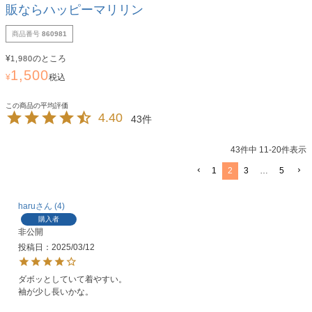
販ならハッピーマリリン
商品番号
860981
¥
のところ
1,980
1,500
¥
税込
4.40
43
43
件中
11
-
20
件表示
1
2
3
…
5
haru
4
購入者
非公開
投稿日
2025/03/12
ダボッとしていて着やすい。

袖が少し長いかな。