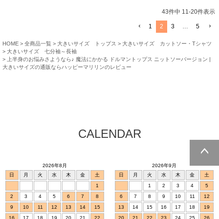
43
件中
11
-
20
件表示
1
2
3
…
5
HOME
全商品一覧
大きいサイズ トップス
大きいサイズ カットソー・Tシャツ
大きいサイズ 七分袖～長袖
上半身のお悩みさようなら♪ 魔法にかかる ドルマントップス ニットソーバージョン |
大きいサイズの通販ならハッピーマリリンのレビュー
CALENDAR
2026年8月
2026年9月
ページトッ
日
月
火
水
木
金
土
日
月
火
水
木
金
土
プへ
1
1
2
3
4
5
2
3
4
5
6
7
8
6
7
8
9
10
11
12
9
10
11
12
13
14
15
13
14
15
16
17
18
19
16
17
18
19
20
21
22
20
21
22
23
24
25
26