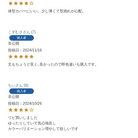
体型カバーにいい。少し薄くて型崩れが心配。
こずむさ
7
購入者
非公開
投稿日
2024/11/16
丈もちょうど良く､良かったので即色違いも購入です。
ちぃ
8
購入者
非公開
投稿日
2024/10/26
リピ買いしました

ゆったりしていて気心地良し

カラーバリエーション増やして欲しいです