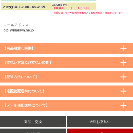
メールアドレス
otoi@marilyn.ne.jp
【商品引渡し時期】
【支払い方法及び支払い時期】
【配送方法について】
【宅配便配送料について】
購入価格 ／ 地域
通常
沖縄・離島など一部地域
【メール便配送料について】
5,900円（税込）未満
590円（税込）
1,200円（税込）
5,900円（税込）以上
購入価格 ／ 地域
全国一律
送料無料
返品・交換
送料お支払い
8,500円（税込）以上
無料
5,900円（税込）未満
260円（税込）
5,900円（税込）以上
送料無料