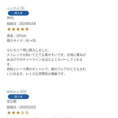
ふふ
1
購入者
30代
投稿日
2023/01/19
身長：157cm

購入サイズ：4L〜5L

セレモニー用に購入しました。

ストレッチが効いてとても着やすいです。生地に重みが
あるのでボディーラインをほどよくカバーしてくれま
す。

色味とレース襟がオシャレで、裾のフレアがとてもきれ
ゆゆ
62
購入者
非公開
投稿日
2022/12/12