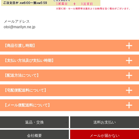
メールアドレス
otoi@marilyn.ne.jp
【商品引渡し時期】
【支払い方法及び支払い時期】
【配送方法について】
【宅配便配送料について】
購入価格 ／ 地域
通常
沖縄・離島など一部地域
【メール便配送料について】
5,900円（税込）未満
590円（税込）
1,200円（税込）
5,900円（税込）以上
購入価格 ／ 地域
全国一律
送料無料
返品・交換
送料お支払い
8,500円（税込）以上
無料
5,900円（税込）未満
260円（税込）
5,900円（税込）以上
送料無料
会社概要
メールが届かない