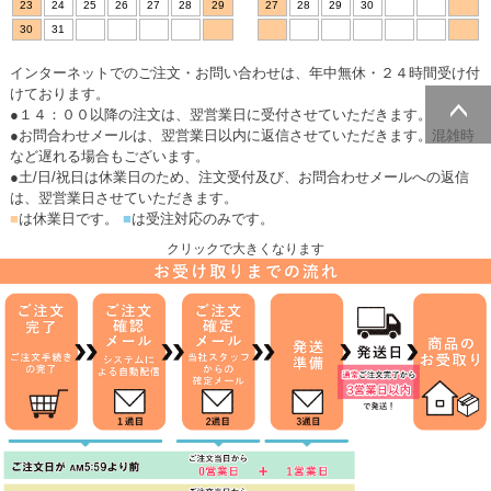
23
24
25
26
27
28
29
27
28
29
30
30
31
インターネットでのご注文・お問い合わせは、年中無休・２４時間受け付
けております。
●１４：００以降の注文は、翌営業日に受付させていただきます。
●お問合わせメールは、翌営業日以内に返信させていただきます。混雑時
ページトッ
など遅れる場合もございます。
プへ
●土/日/祝日は休業日のため、注文受付及び、お問合わせメールへの返信
は、翌営業日させていただきます。
■
は休業日です。
■
は受注対応のみです。
クリックで大きくなります