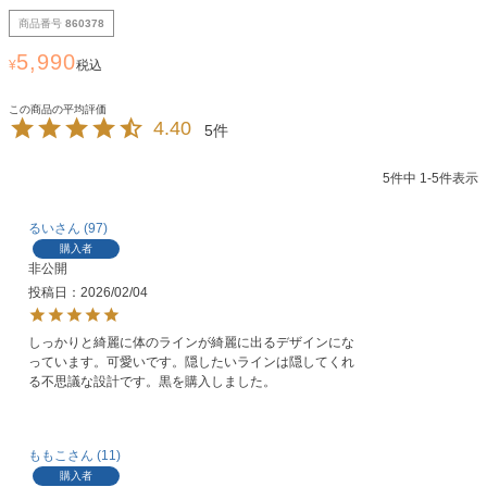
商品番号
860378
5,990
¥
税込
4.40
5
5
件中
1
-
5
件表示
るい
97
購入者
非公開
投稿日
2026/02/04
しっかりと綺麗に体のラインが綺麗に出るデザインにな
っています。可愛いです。隠したいラインは隠してくれ
る不思議な設計です。黒を購入しました。
ももこ
11
購入者