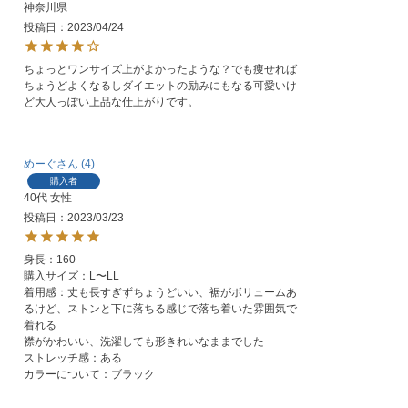
神奈川県
投稿日
2023/04/24
ちょっとワンサイズ上がよかったような？でも痩せれば
ちょうどよくなるしダイエットの励みにもなる可愛いけ
ど大人っぽい上品な仕上がりです。
めーぐ
4
購入者
40代
女性
投稿日
2023/03/23
身長：160

購入サイズ：L〜LL

着用感：丈も長すぎずちょうどいい、裾がボリュームあ
るけど、ストンと下に落ちる感じで落ち着いた雰囲気で
着れる

襟がかわいい、洗濯しても形きれいなままでした

ストレッチ感：ある

カラーについて：ブラック