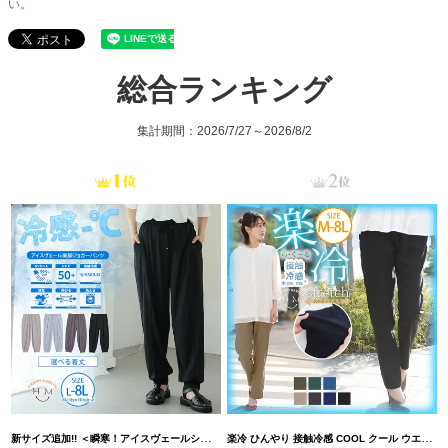
い。
総合ランキング
集計期間：2026/7/27～2026/8/2
新サイズ追加!! ＜瞬寒！アイスヴェールシリーズ＞ 美脚 ジョガーパンツ 【ウェストゴム】 【ストレッチ】 | 大きいサイズの通販ならハッピーマリリン
楽冷 ひんやり 接触冷感 COOL クール ウエストゴム 楽ちん ストレッチ 美脚 レギパン 【ストレッチ】 | 大きいサイズの通販ならハッピーマリリン