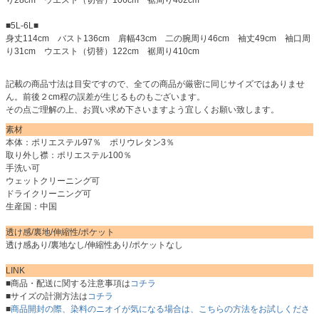
■5L-6L■
身丈114cm バスト136cm 肩幅43cm 二の腕周り46cm 袖丈49cm 袖口周
り31cm ウエスト（切替）122cm 裾周り410cm
記載の商品寸法は目安ですので、全ての商品が厳密に同じサイズではありませ
ん。前後２cm程の誤差が生じるものもございます。
その点ご理解の上、お買い求め下さいますよう宜しくお願い致します。
素材
本体：ポリエステル97％ ポリウレタン3％
取り外し襟：ポリエステル100％
手洗い可
ウェットクリーニング可
ドライクリーニング可
生産国：中国
透け感/裏地/伸縮性/ポケット
透け感あり/裏地なし/伸縮性あり/ポケットなし
LINK
■商品・配送に関する注意事項は
コチラ
■サイズの計測方法は
コチラ
■
商品開封の際、染料のニオイが気になる場合は、こちらの方法をお試しくださ