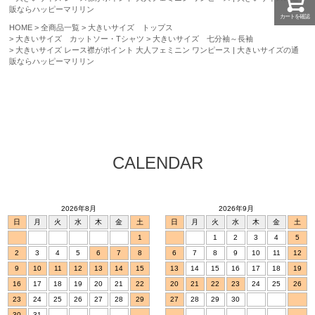
販ならハッピーマリリン
カートを確認
HOME
全商品一覧
大きいサイズ トップス
大きいサイズ カットソー・Tシャツ
大きいサイズ 七分袖～長袖
大きいサイズ レース襟がポイント 大人フェミニン ワンピース | 大きいサイズの通
販ならハッピーマリリン
CALENDAR
2026年8月
2026年9月
日
月
火
水
木
金
土
日
月
火
水
木
金
土
1
1
2
3
4
5
2
3
4
5
6
7
8
6
7
8
9
10
11
12
9
10
11
12
13
14
15
13
14
15
16
17
18
19
16
17
18
19
20
21
22
20
21
22
23
24
25
26
23
24
25
26
27
28
29
27
28
29
30
30
31