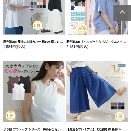
ページトッ
ページトッ
プへ
プへ
新色追加!! 魔法のお腹カバー 綿100 裾フレア Tシャツ | 大きいサイズの通販ならハッピーマリリン
新色追加!! 【ハッピーさらりん】 ウエストタック入り スッキリ魅せ コクーントップス | 大きいサイズの通販ならハッピーマリリン
1,584円
(税込)
2,151円
(税込)
サラ肌 ブラトップ シリーズ 締め付けない リブ タンクトップ | 大きいサイズの通販ならハッピーマリリン
【風通るプレミアム】 2丈展開 綿 楊柳 ギャザー フレア スカンツ 【ウェストゴム】 | 大きいサイズの通販ならハッピーマリリン