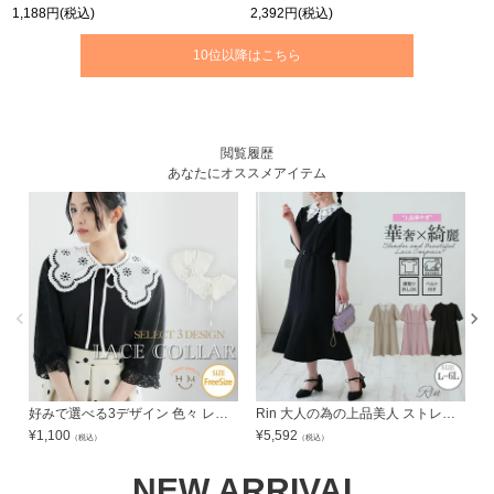
1,188円
(税込)
2,392円
(税込)
10位以降はこちら
閲覧履歴
あなたにオススメアイテム
好みで選べる3デザイン 色々 レース 付け襟 【メール便可3】 | 大きいサイズの通販ならハッピーマリリン
Rin 大人の為の上品美人 ストレッチ レース襟ワンピース オフィス 大人 着やせ 体型カバー ビジネス 通勤 ママ | 大きいサイズの通販ならハッピーマリリン
¥
1,100
¥
5,592
¥
（税込）
（税込）
NEW ARRIVAL