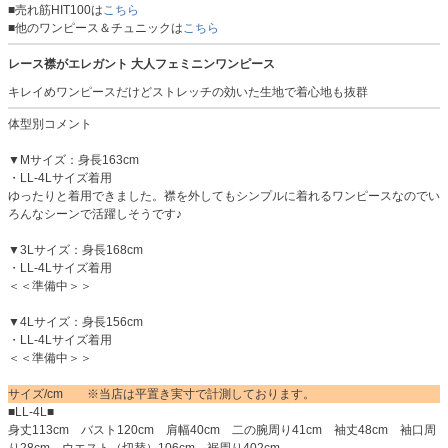
■売れ筋HIT100は
こちら
■他のワンピース＆チュニックは
こちら
レース襟がエレガント 大人フェミニンワンピース
キレイめワンピースだけどストレッチの効いた生地で着心地も抜群
体型別コメント
▼Mサイズ：身長163cm
・LL-4Lサイズ着用
ゆったりと着用できました。襟を外してもシンプルに着れるワンピースなのでい
ろんなシーンで活躍しそうです♪
▼3Lサイズ：身長168cm
・LL-4Lサイズ着用
＜＜準備中＞＞
▼4Lサイズ：身長156cm
・LL-4Lサイズ着用
＜＜準備中＞＞
サイズ/cm ※当店は平置き実寸で計測しております。
■LL-4L■
身丈113cm バスト120cm 肩幅40cm 二の腕周り41cm 袖丈48cm 袖口周
り28cm ウエスト（切替）106cm 裾周り402cm