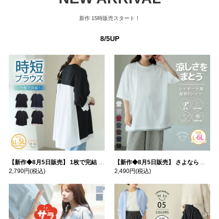
新作
15時販売スタート！
8/5UP
【新作◆8月5日販売】 1枚で完結 袖口＆バック フハク使い トップス | 大きいサイズの通販ならハッピーマリリン
【新作◆8月5日販売】 さよなら猛暑 涼しさを着る 遮熱 接触冷感 吸水・速乾 五分袖 コンフォートメッシュ 配色レイヤード 風ゆる Tシャツ | 大きいサイズの通販ならハッピーマリリン
2,790円
(税込)
2,490円
(税込)