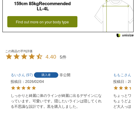
159cm 85kgRecommended
LL-4L
Find out more on your body type
4.40
5
るい
97
非公開
ももこ
1
購入者
投稿日
2026/02/04
投稿日
2023
しっかりと綺麗に体のラインが綺麗に出るデザインにな
ちょっとワン
っています。可愛いです。隠したいラインは隠してくれ
ちょうどよく
る不思議な設計です。黒を購入しました。
ど大人っぽい