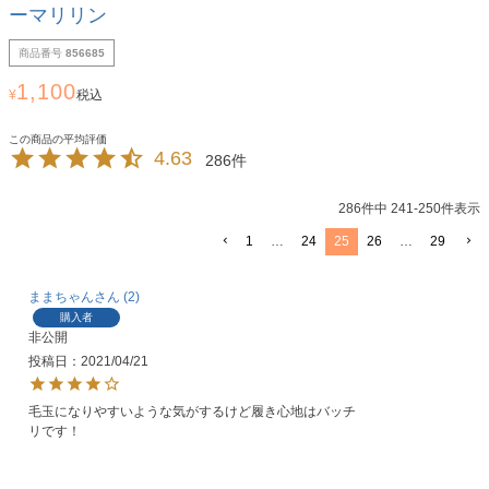
ーマリリン
商品番号
856685
1,100
¥
税込
4.63
286
286
件中
241
-
250
件表示
1
…
24
25
26
…
29
ままちゃん
2
購入者
非公開
投稿日
2021/04/21
毛玉になりやすいような気がするけど履き心地はバッチ