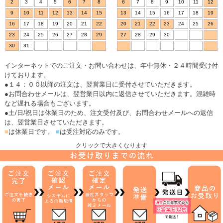
2
3
4
5
6
7
8
6
7
8
9
10
11
12
9
10
11
12
13
14
15
13
14
15
16
17
18
19
16
17
18
19
20
21
22
20
21
22
23
24
25
26
23
24
25
26
27
28
29
27
28
29
30
30
31
インターネットでのご注文・お問い合わせは、年中無休・２４時間受け付
けております。
●１４：００以降の注文は、翌営業日に受付させていただきます。
●お問合わせメールは、翌営業日以内に返信させていただきます。混雑時
など遅れる場合もございます。
●土/日/祝日は休業日のため、注文受付及び、お問合わせメールへの返信
は、翌営業日させていただきます。
■
は休業日です。
■
は受注対応のみです。
クリックで大きくなります