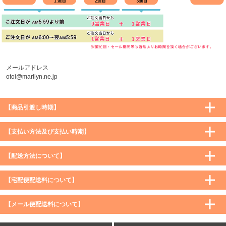
メールアドレス
otoi@marilyn.ne.jp
【商品引渡し時期】
【支払い方法及び支払い時期】
【配送方法について】
【宅配便配送料について】
購入価格 ／ 地域
通常
沖縄・離島など一部地域
【メール便配送料について】
5,900円（税込）未満
590円（税込）
1,200円（税込）
5,900円（税込）以上