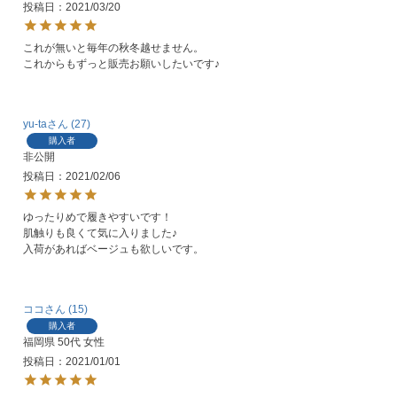
投稿日
2021/03/20
これが無いと毎年の秋冬越せません。

これからもずっと販売お願いしたいです♪
yu-ta
27
購入者
非公開
投稿日
2021/02/06
ゆったりめで履きやすいです！

肌触りも良くて気に入りました♪

入荷があればベージュも欲しいです。
ココ
15
購入者
福岡県
50代
女性
投稿日
2021/01/01