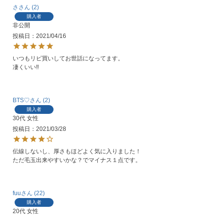
さ
2
購入者
非公開
投稿日
2021/04/16
いつもリピ買いしてお世話になってます。

凄くいい‼︎
BTS♡
2
購入者
30代
女性
投稿日
2021/03/28
伝線しないし、厚さもほどよく気に入りました！

ただ毛玉出来やすいかな？でマイナス１点です。
fuu
22
購入者
20代
女性