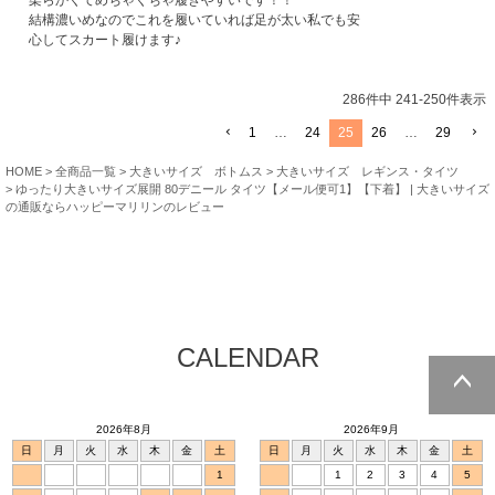
結構濃いめなのでこれを履いていれば足が太い私でも安
心してスカート履けます♪
286
件中
241
-
250
件表示
1
…
24
25
26
…
29
HOME
全商品一覧
大きいサイズ ボトムス
大きいサイズ レギンス・タイツ
ゆったり大きいサイズ展開 80デニール タイツ【メール便可1】【下着】 | 大きいサイズ
の通販ならハッピーマリリンのレビュー
CALENDAR
ページトッ
2026年8月
2026年9月
プへ
日
月
火
水
木
金
土
日
月
火
水
木
金
土
1
1
2
3
4
5