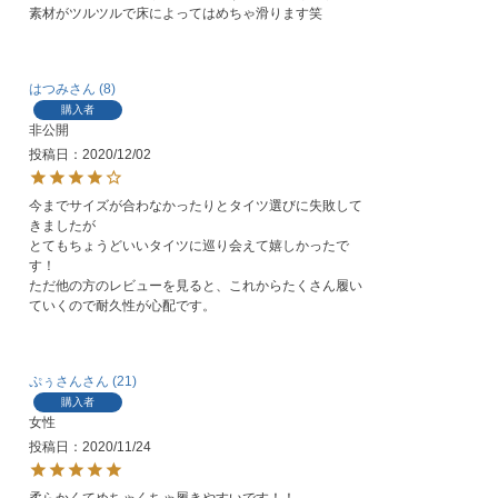
素材がツルツルで床によってはめちゃ滑ります笑
はつみ
8
購入者
非公開
投稿日
2020/12/02
今までサイズが合わなかったりとタイツ選びに失敗して
きましたが

とてもちょうどいいタイツに巡り会えて嬉しかったで
す！

ただ他の方のレビューを見ると、これからたくさん履い
ぷぅさん
21
購入者
女性
投稿日
2020/11/24
柔らかくてめちゃくちゃ履きやすいです！！
