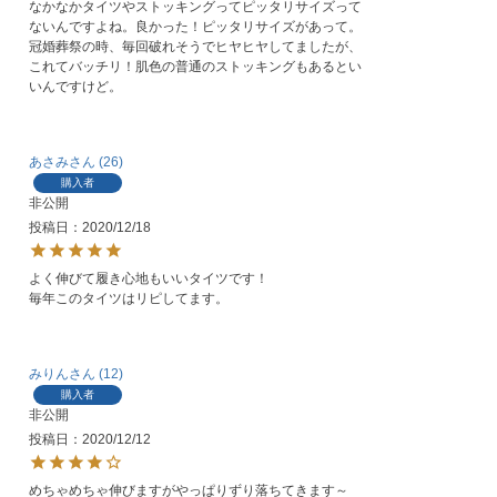
なかなかタイツやストッキングってピッタリサイズって
ないんですよね。良かった！ピッタリサイズがあって。
冠婚葬祭の時、毎回破れそうでヒヤヒヤしてましたが、
これてバッチリ！肌色の普通のストッキングもあるとい
いんですけど。
あさみ
26
購入者
非公開
投稿日
2020/12/18
よく伸びて履き心地もいいタイツです！

毎年このタイツはリピしてます。
みりん
12
購入者
非公開
投稿日
2020/12/12
めちゃめちゃ伸びますがやっぱりずり落ちてきます～
