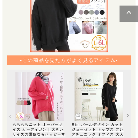
ページトッ
プへ
-この商品を見た方がよく見るアイテム-
前後
起毛
大
ピ
¥
2
もちもちニット オーバーサ
Rin パールデザイン カット
イズ カーディガン | 大きい
ジョーゼット トップス フレ
サイズの通販ならハッピーマ
アチュニック オフィス 大人