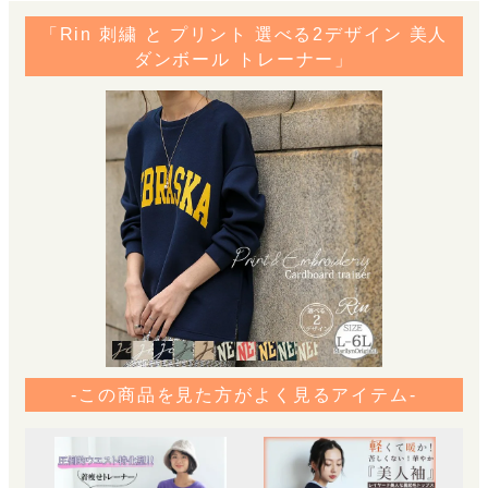
「Rin 刺繍 と プリント 選べる2デザイン 美人
ダンボール トレーナー」
-この商品を見た方がよく見るアイテム-
【L
ゴ 
き