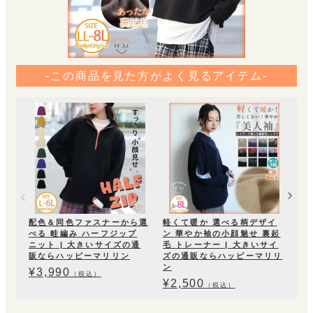
-この商品を見た方がよく見るアイテム-
【
ウェ
ック
ズ
ン
¥
3
配色＆同色ファスナーから選
軽くて暖か 選べる柄デザイ
べる 畦編み ハーフジップ
ン 華やか袖の小顔魅せ 裏起
ニット | 大きいサイズの通
毛 トレーナー | 大きいサイ
販ならハッピーマリリン
ズの通販ならハッピーマリリ
ン
¥
3,990
（税込）
¥
2,500
（税込）