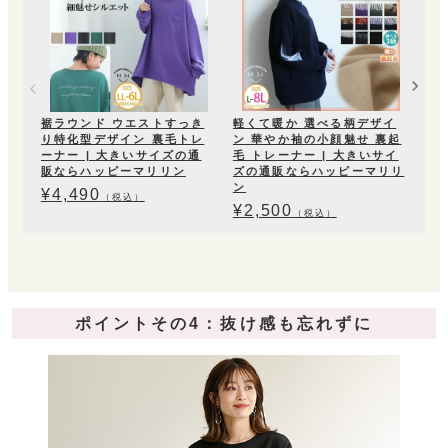
ー
¥
5
裾ラウンド ウエストすっき
軽くて暖か 選べる柄デザイ
り特化型デザイン 裏毛トレ
ン 華やか袖の小顔魅せ 裏起
ーナー | 大きいサイズの通
毛 トレーナー | 大きいサイ
販ならハッピーマリリン
ズの通販ならハッピーマリリ
ン
¥
4,490
（税込）
¥
2,500
（税込）
ポイントその4：抜け感も忘れずに