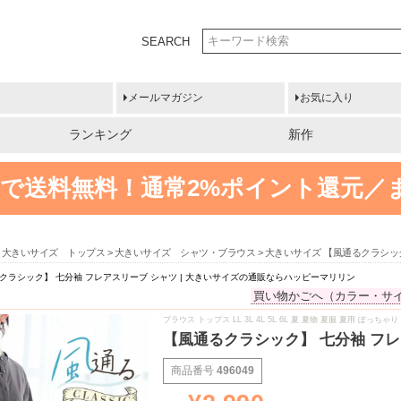
SEARCH
メールマガジン
お気に入り
ランキング
新作
円以上で送料無料！
通常2%ポイント還元／
大きいサイズ トップス
大きいサイズ シャツ・ブラウス
大きいサイズ 【風通るクラシック
クラシック】 七分袖 フレアスリーブ シャツ | 大きいサイズの通販ならハッピーマリリン
買い物かごへ（カラー・サ
ブラウス トップス LL 3L 4L 5L 6L 夏 夏物 夏服 夏用 ぽ
【風通るクラシック】 七分袖 フレ
商品番号
496049