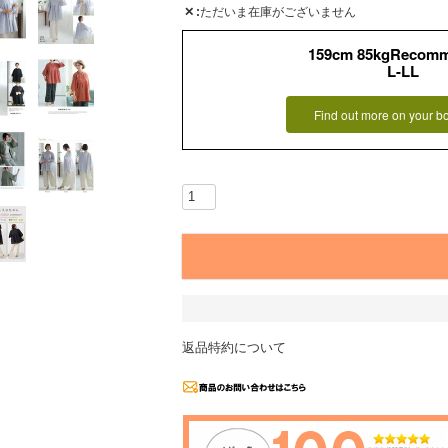
✕
ただいま在庫がございません
159cm 85kgRecom
L-LL
Find out more on your b
返品特約について