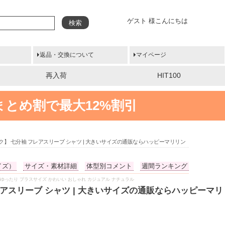
ゲスト 様こんにちは
検索
返品・交換について
マイページ
再入荷
HIT100
まとめ割で最大12%割引
】 七分袖 フレアスリーブ シャツ | 大きいサイズの通販ならハッピーマリリン
イズ）
サイズ・素材詳細
体型別コメント
週間ランキング
っちゃり ゆったり プラスサイズ かわいい おしゃれ カジュアル ナチュラル
アスリーブ シャツ | 大きいサイズの通販ならハッピーマリ