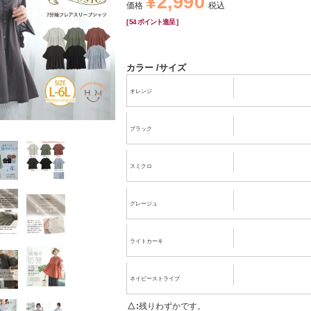
¥
2,990
価格
税込
[
54
ポイント進呈 ]
カラー
サイズ
オレンジ
ブラック
スミクロ
グレージュ
ライトカーキ
ネイビーストライプ
△
残りわずかです。