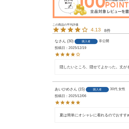
4.13
8
な
30
非公開
購入者
投稿日
2025/12/19
隠したいところ、隠せてよかった。丈が
あいひめ
15
30代
女性
購入者
投稿日
2025/12/06
夏は簡単にオシャレに着れるのでおすす