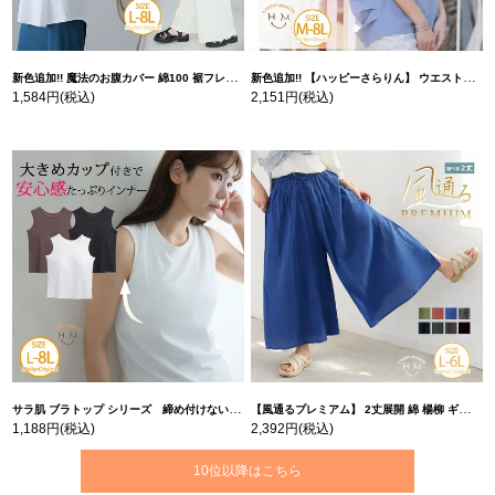
新色追加!! 魔法のお腹カバー 綿100 裾フレア Tシャツ | 大きいサイズの通販ならハッピーマリリン
新色追加!! 【ハッピーさらりん】 ウエストタック入り スッキリ魅せ コクーントップス | 大きいサイズの通販ならハッピーマリリン
1,584円
(税込)
2,151円
(税込)
サラ肌 ブラトップ シリーズ 締め付けない リブ タンクトップ | 大きいサイズの通販ならハッピーマリリン
【風通るプレミアム】 2丈展開 綿 楊柳 ギャザー フレア スカンツ 【ウェストゴム】 | 大きいサイズの通販ならハッピーマリリン
1,188円
(税込)
2,392円
(税込)
10位以降はこちら