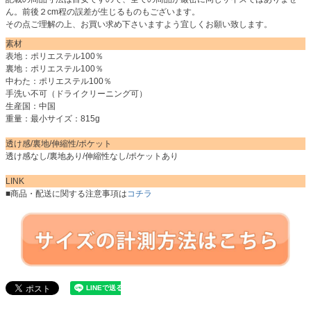
ん。前後２cm程の誤差が生じるものもございます。
その点ご理解の上、お買い求め下さいますよう宜しくお願い致します。
素材
表地：ポリエステル100％
裏地：ポリエステル100％
中わた：ポリエステル100％
手洗い不可（ドライクリーニング可）
生産国：中国
重量：最小サイズ：815g
透け感/裏地/伸縮性/ポケット
透け感なし/裏地あり/伸縮性なし/ポケットあり
LINK
■商品・配送に関する注意事項は
コチラ