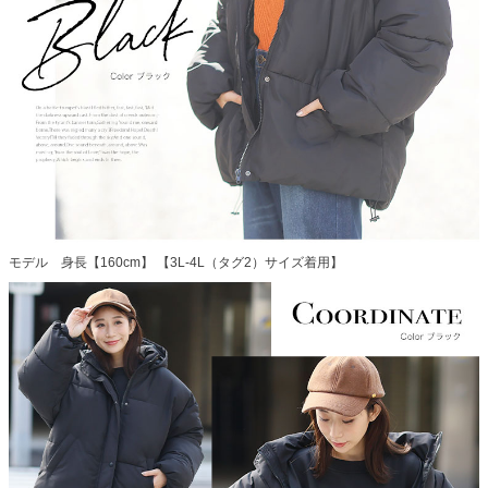
モデル 身長【160cm】 【3L-4L（タグ2）サイズ着用】