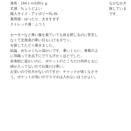
身長：164ｃｍ/100ｋｇ

なかなか大き
丈感：ちょうどよい

探していまし
購入サイズ：アイボリー5L-6L

です。
着用感：ゆったり、大きすぎず

ストレッチ感：ふつう

セーターなど厚い服を着ていても前を閉じるのに苦労し
なくて北海道の寒い日もいけるダウン、

を探してたどり着きました。

結論、めちゃくちゃ温かいです。暑いくらい。薄着の上
に羽織って氷点下にでても汗かくほどでした。

全体的に温かいのに、ポケットのところだけ内外ともに
綿が入ってないのでお腹だけ寒い。

お安いので仕方がないのですが、チャックが強くなさそ
う。ポケットが浅いのでスマホは入れないほうがよい。