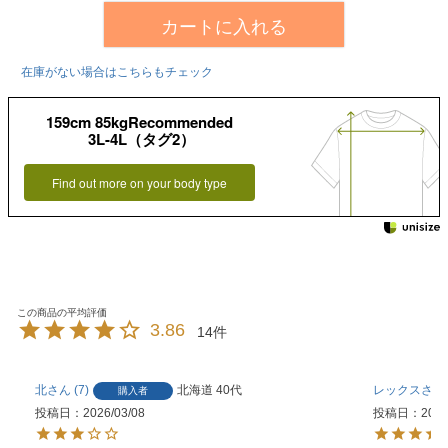
カートに入れる
在庫がない場合はこちらもチェック
159cm 85kgRecommended
3L-4L（タグ2）
Find out more on your body type
3.86
14
北
7
北海道
40代
レックス
購入者
投稿日
2026/03/08
投稿日
2025