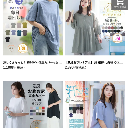
カートを確認
涼しくさらっと！ 綿100％ 体型カバーもお洒落も叶える 風合いコットン ゆるシルエット ドルマン | 大きいサイズの通販ならハッピーマリリン
【風通るプレミアム】 綿 楊柳 七分袖 ウエストギャザー ブラウス | 大きいサイズの通販ならハッピーマリリン
1,188円
(税込)
2,890円
(税込)