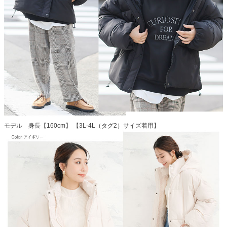
モデル 身長【160cm】 【3L-4L（タグ2）サイズ着用】