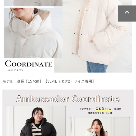
ページトッ
ページトッ
プへ
プへ
モデル 身長【157cm】 【3L-4L（タグ2）サイズ着用】