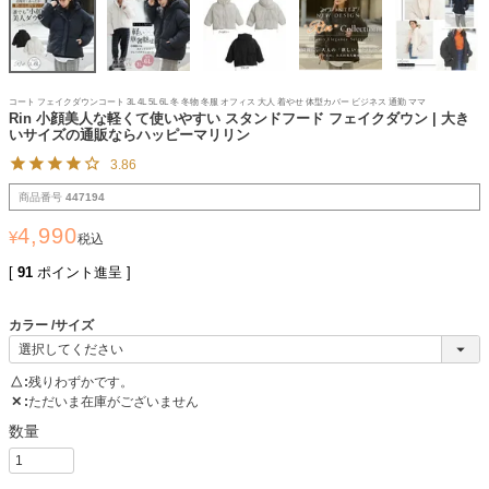
コート フェイクダウンコート 3L 4L 5L 6L 冬 冬物 冬服 オフィス 大人 着やせ 体型カバー ビジネス 通勤 ママ
Rin 小顔美人な軽くて使いやすい スタンドフード フェイクダウン | 大き
いサイズの通販ならハッピーマリリン
3.86
商品番号
447194
4,990
¥
税込
[
91
ポイント進呈 ]
カラー
サイズ
△
残りわずかです。
✕
ただいま在庫がございません