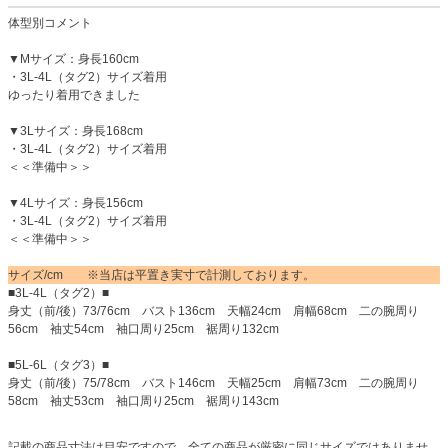
体型別コメント
▼Mサイズ：身長160cm
・3L-4L（タグ2）サイズ着用
ゆったり着用できました
▼3Lサイズ：身長168cm
・3L-4L（タグ2）サイズ着用
＜＜準備中＞＞
▼4Lサイズ：身長156cm
・3L-4L（タグ2）サイズ着用
＜＜準備中＞＞
サイズ/cm ※当店は平置き実寸で計測しております。
■3L-4L（タグ2）■
身丈（前/後）73/76cm バスト136cm 天幅24cm 肩幅68cm 二の腕周り
56cm 袖丈54cm 袖口周り25cm 裾周り132cm
■5L-6L（タグ3）■
身丈（前/後）75/78cm バスト146cm 天幅25cm 肩幅73cm 二の腕周り
58cm 袖丈53cm 袖口周り25cm 裾周り143cm
記載の商品寸法は目安ですので、全ての商品が厳密に同じサイズではありませ