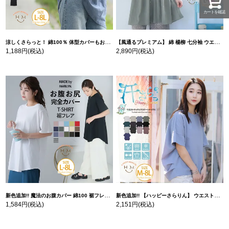
カートを確認
涼しくさらっと！ 綿100％ 体型カバーもお洒落も叶える 風合いコットン ゆるシルエット ドルマン | 大きいサイズの通販ならハッピーマリリン
【風通るプレミアム】 綿 楊柳 七分袖 ウエストギャザー ブラウス | 大きいサイズの通販ならハッピーマリリン
1,188円
(税込)
2,890円
(税込)
新色追加!! 魔法のお腹カバー 綿100 裾フレア Tシャツ | 大きいサイズの通販ならハッピーマリリン
新色追加!! 【ハッピーさらりん】 ウエストタック入り スッキリ魅せ コクーントップス | 大きいサイズの通販ならハッピーマリリン
1,584円
(税込)
2,151円
(税込)