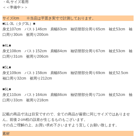
・4Lサイズ着用
＜＜準備中＞＞
サイズ/cm ※当店は平置き実寸で計測しております。
■LL-3L（タグ3L）■
身丈107cm バスト146cm 肩幅63cm 袖切替部分周り65cm 袖丈53cm 袖
口周り30cm 裾周り200cm
■4L■
身丈108cm バスト152cm 肩幅64cm 袖切替部分周り67cm 袖丈53cm 袖
口周り31cm 裾周り206cm
■5L■
身丈109cm バスト158cm 肩幅65cm 袖切替部分周り69cm 袖丈52.5cm
袖口周り32cm 裾周り212cm
■6L■
身丈110cm バスト164cm 肩幅66cm 袖切替部分周り71cm 袖丈52cm 袖
口周り33cm 裾周り218cm
記載の商品寸法は目安ですので、全ての商品が厳密に同じサイズではありませ
ん。前後２cm程の誤差が生じるものもございます。
その点ご理解の上、お買い求め下さいますよう宜しくお願い致します。
素材