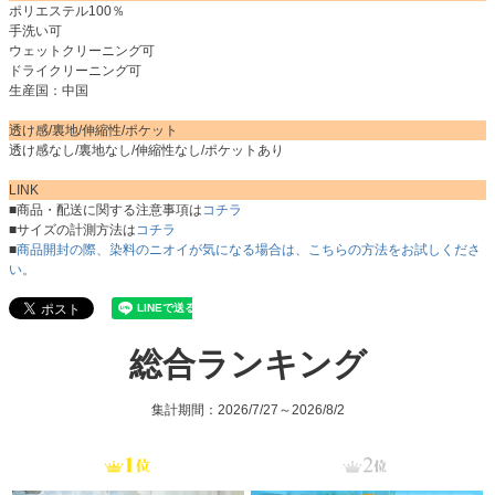
ポリエステル100％
手洗い可
ウェットクリーニング可
ドライクリーニング可
生産国：中国
透け感/裏地/伸縮性/ポケット
透け感なし/裏地なし/伸縮性なし/ポケットあり
LINK
■商品・配送に関する注意事項は
コチラ
■サイズの計測方法は
コチラ
■
商品開封の際、染料のニオイが気になる場合は、こちらの方法をお試しくださ
い。
総合ランキング
集計期間：2026/7/27～2026/8/2