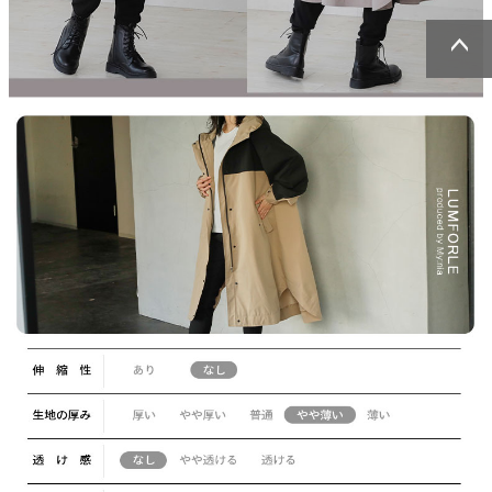
ページトッ
ページトッ
プへ
プへ