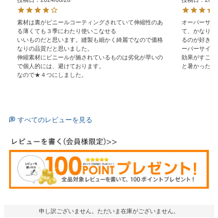
投稿日
2024/08/28
投稿日
2023
素材は裏がビニールコーティングされていて伸縮性のあ
オーバーサイ
る薄くても３季にわたり使いこなせる

て、かなり大
いいものだと思います。縫製も細かく綺麗でなので価格
るのが好きで
なりの品質だと思いました。

ーバーサイズ
伸縮素材にビニールが施されているものは劣化が早いの
効果がすごい
で個人的には、避けております。

と暑かったで
なので★４つにしました。
すべてのレビューを見る
申し訳ございません。ただいま在庫がございません。