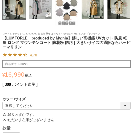
コート ジャケット LL 3L 4L 5L 6L 秋 秋物 秋冬 ぽっちゃり ゆったり カジュアル プラスサイズ
【LUMFORLE produced by My:nia】嬉しい高機能 UVカット 防風 軽
量 ロング マウンテンコート 防花粉 防汚 | 大きいサイズの通販ならハッピ
ーマリリン
4.70
商品番号
860229
16,990
¥
税込
[
309
ポイント進呈 ]
カラー
サイズ
△
残りわずかです。
✕
ただいま在庫がございません