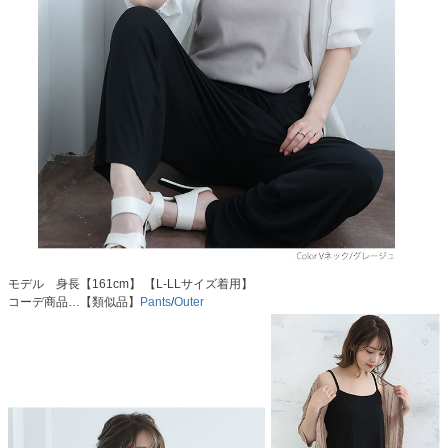
モデル 身長【161cm】 【L-LLサイズ着用】
コーデ商品…【類似品】
Pants
/
Outer