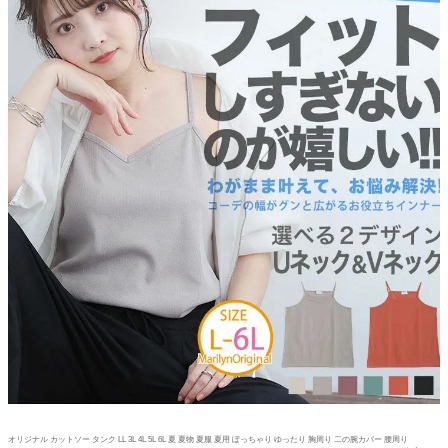
オリジナル カットソー タンク LL 3L 4L 5L 6L 夏 夏物 夏服 夏用 ぽっちゃり ゆったり 胸周り 二の腕カバー 腰周り