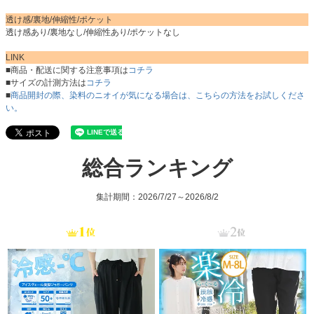
透け感/裏地/伸縮性/ポケット
透け感あり/裏地なし/伸縮性あり/ポケットなし
LINK
■商品・配送に関する注意事項は
コチラ
■サイズの計測方法は
コチラ
■
商品開封の際、染料のニオイが気になる場合は、こちらの方法をお試しくださ
い。
総合ランキング
集計期間：2026/7/27～2026/8/2