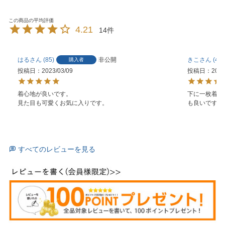
4.21
14
はる
85
非公開
きこ
43
購入者
投稿日
2023/03/09
投稿日
2023
着心地が良いです。

下に一枚着て
見た目も可愛くお気に入りです。
も良いです。
すべてのレビューを見る