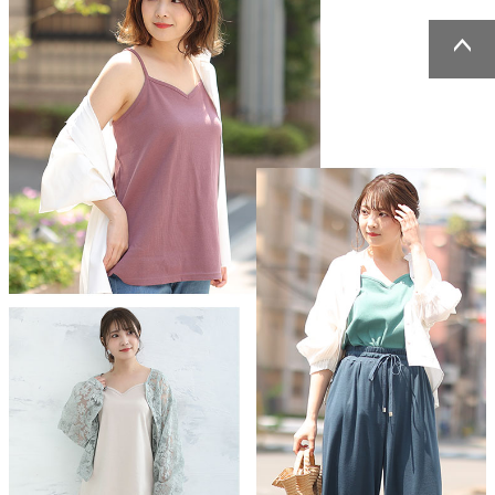
ページトッ
ページトッ
プへ
プへ