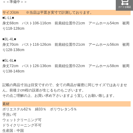
＜＜準備中＞＞
カートを確認
サイズ/cm ※当店は平置き実寸で計測しております。
■L-LL■
身丈68cm バスト106-116cm 前肩紐位置巾21cm アームホール54cm 裾周
り118-128cm
■3L-4L■
身丈70cm バスト116-126cm 前肩紐位置巾21cm アームホール56cm 裾周
り128-138cm
■5L-6L■
身丈72cm バスト126-136cm 前肩紐位置巾22cm アームホール58cm 裾周
り138-148cm
記載の商品寸法は目安ですので、全ての商品が厳密に同じサイズではありませ
ん。前後２cm程の誤差が生じるものもございます。
その点ご理解の上、お買い求め下さいますよう宜しくお願い致します。
素材
ポリエステル62％ 綿33％ ポリウレタン5％
手洗い可
ウェットクリーニング可
ドライクリーニング不可
生産国：中国