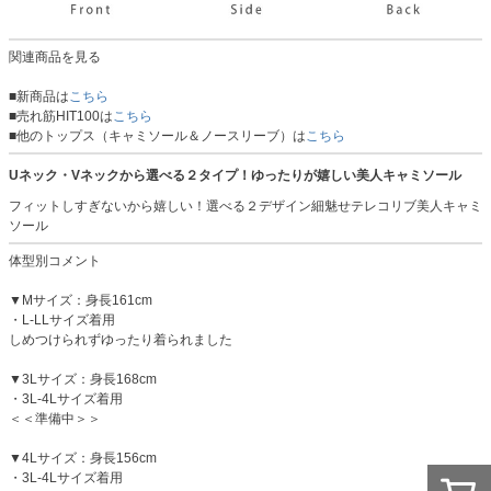
関連商品を見る
■新商品は
こちら
■売れ筋HIT100は
こちら
■他のトップス（キャミソール＆ノースリーブ）は
こちら
Uネック・Vネックから選べる２タイプ！ゆったりが嬉しい美人キャミソール
フィットしすぎないから嬉しい！選べる２デザイン細魅せテレコリブ美人キャミ
ソール
体型別コメント
▼Mサイズ：身長161cm
・L-LLサイズ着用
しめつけられずゆったり着られました
▼3Lサイズ：身長168cm
・3L-4Lサイズ着用
＜＜準備中＞＞
▼4Lサイズ：身長156cm
・3L-4Lサイズ着用