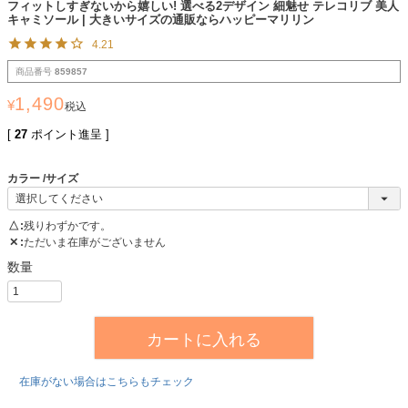
フィットしすぎないから嬉しい! 選べる2デザイン 細魅せ テレコリブ 美人
キャミソール | 大きいサイズの通販ならハッピーマリリン
4.21
商品番号
859857
1,490
¥
税込
[
27
ポイント進呈 ]
カラー
サイズ
△
残りわずかです。
✕
ただいま在庫がございません
カートに入れる
在庫がない場合はこちらもチェック