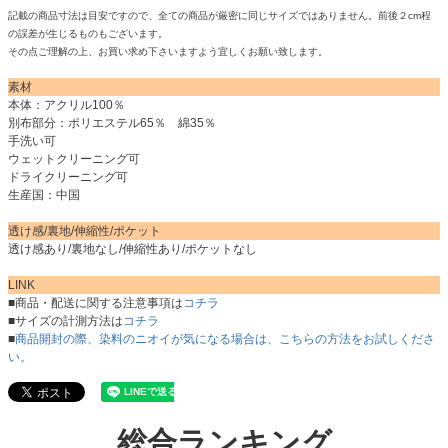
記載の商品寸法は目安ですので、全ての商品が厳密に同じサイズではありません。前後２cm程
の誤差が生じるものもございます。
その点ご理解の上、お買い求め下さいますよう宜しくお願い致します。
素材
本体：アクリル100％
別布部分：ポリエステル65％ 綿35％
手洗い可
ウェットクリーニング可
ドライクリーニング可
生産国：中国
透け感/裏地/伸縮性/ポケット
透け感あり/裏地なし/伸縮性あり/ポケットなし
LINK
■商品・配送に関する注意事項は
コチラ
■サイズの計測方法は
コチラ
■
商品開封の際、染料のニオイが気になる場合は、こちらの方法をお試しくださ
い。
総合ランキング