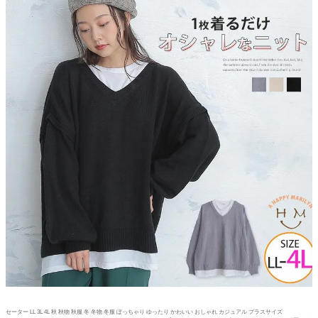
セーター LL 3L 4L 秋 秋物 秋服 冬 冬物 冬服 ぽっちゃり ゆったり かわいい おしゃれ カジュアル プラスサイズ