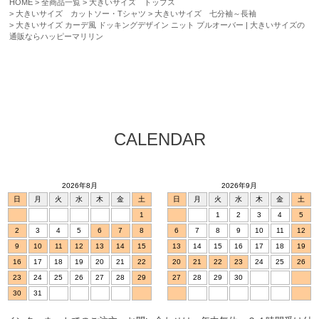
HOME
全商品一覧
大きいサイズ トップス
大きいサイズ カットソー・Tシャツ
大きいサイズ 七分袖～長袖
大きいサイズ カーデ風 ドッキングデザイン ニット プルオーバー | 大きいサイズの
通販ならハッピーマリリン
CALENDAR
2026年8月
2026年9月
日
月
火
水
木
金
土
日
月
火
水
木
金
土
1
1
2
3
4
5
2
3
4
5
6
7
8
6
7
8
9
10
11
12
9
10
11
12
13
14
15
13
14
15
16
17
18
19
16
17
18
19
20
21
22
20
21
22
23
24
25
26
23
24
25
26
27
28
29
27
28
29
30
30
31