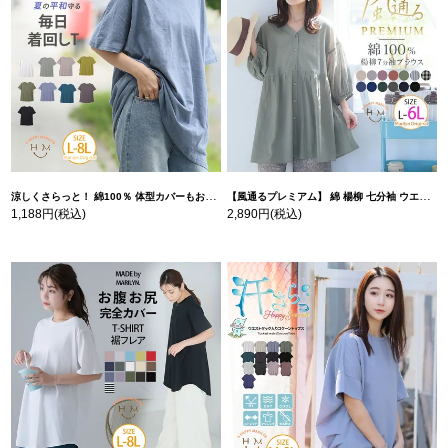
涼しくさらっと！ 綿100％ 体型カバーもお洒落も叶える 風合いコットン ゆるシルエット ドルマン | 大きいサイズの通販ならハッピーマリリン
【風通るプレミアム】 綿 楊柳 七分袖 ウエストギャザー ブラウス | 大きいサイズの通販ならハッピーマリリン
1,188円
(税込)
2,890円
(税込)