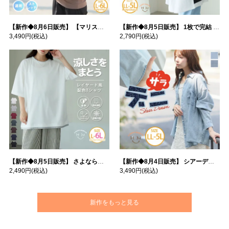
【新作◆8月6日販売】 【マリスポーツ】 運動初心者さんのための フード付き パーカー | 大きいサイズの通販ならハッピーマリリン
【新作◆8月5日販売】 1枚で完結 袖口＆バック フハク使い トップス | 大きいサイズの通販ならハッピーマリリン
3,490円
(税込)
2,790円
(税込)
【新作◆8月5日販売】 さよなら猛暑 涼しさを着る 遮熱 接触冷感 吸水・速乾 五分袖 コンフォートメッシュ 配色レイヤード 風ゆる Tシャツ | 大きいサイズの通販ならハッピーマリリン
【新作◆8月4日販売】 シアーデニムで お洒落に肌隠し | 大きいサイズの通販ならハッピーマリリン
2,490円
(税込)
3,490円
(税込)
新作をもっと見る