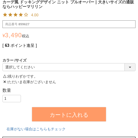
カーデ風 ドッキングデザイン ニット プルオーバー | 大きいサイズの通販
ならハッピーマリリン
4.00
商品番号
859627
3,490
¥
税込
[
63
ポイント進呈 ]
カラー
サイズ
△
残りわずかです。
✕
ただいま在庫がございません
カートに入れる
在庫がない場合はこちらもチェック