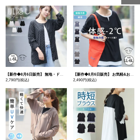
ページトッ
ページトッ
プへ
プへ
【新作◆8月6日販売】 無地・ドット柄から選べる 忍ばせ 活躍 シアー カーデ | 大きいサイズの通販ならハッピーマリリン
【新作◆8月6日販売】 お気軽&お手軽 選べるデザイン 接触冷感 レイヤード風 コットン トップス | 大きいサイズの通販ならハッピーマリリン
2,790円
(税込)
2,490円
(税込)