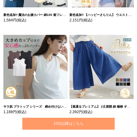
新色追加!! 魔法のお腹カバー 綿100 裾フレア Tシャツ | 大きいサイズの通販ならハッピーマリリン
新色追加!! 【ハッピーさらりん】 ウエストタック入り スッキリ魅せ コクーントップス | 大きいサイズの通販ならハッピーマリリン
1,584円
(税込)
2,151円
(税込)
サラ肌 ブラトップ シリーズ 締め付けない リブ タンクトップ | 大きいサイズの通販ならハッピーマリリン
【風通るプレミアム】 2丈展開 綿 楊柳 ギャザー フレア スカンツ 【ウェストゴム】 | 大きいサイズの通販ならハッピーマリリン
1,188円
(税込)
2,392円
(税込)
10位以降はこちら