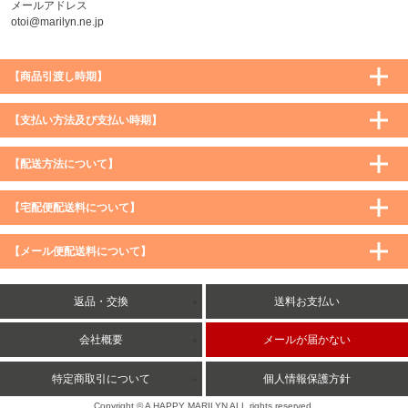
メールアドレス
otoi@marilyn.ne.jp
【商品引渡し時期】
【支払い方法及び支払い時期】
【配送方法について】
【宅配便配送料について】
購入価格 ／ 地域
通常
沖縄・離島など一部地域
【メール便配送料について】
5,900円（税込）未満
590円（税込）
1,200円（税込）
5,900円（税込）以上
購入価格 ／ 地域
全国一律
送料無料
返品・交換
送料お支払い
8,500円（税込）以上
無料
5,900円（税込）未満
260円（税込）
5,900円（税込）以上
送料無料
会社概要
メールが届かない
特定商取引について
個人情報保護方針
Copyright © A HAPPY MARILYN ALL rights reserved.