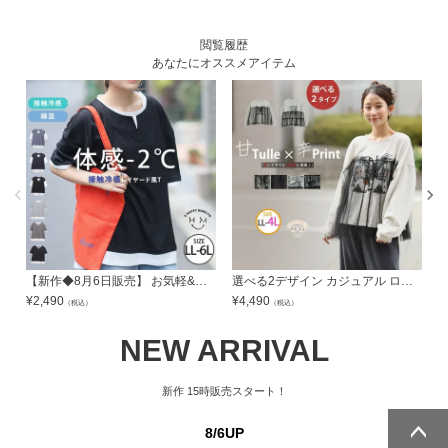
閲覧履歴
あなたにオススメアイテム
【新作◆8月6日販売】 お気軽&お手軽 選べるデザイン 接触冷感 レイヤード風 コットン トップス | 大きいサイズの通販ならハッピーマリリン
選べる2デザイン カジュアル ロゴ チュール ドッキング プルオーバー | 大きいサイズの通販ならハッピーマリリン
¥
2,490
¥
4,490
¥
（税込）
（税込）
NEW ARRIVAL
新作
15時販売スタート！
8/6UP