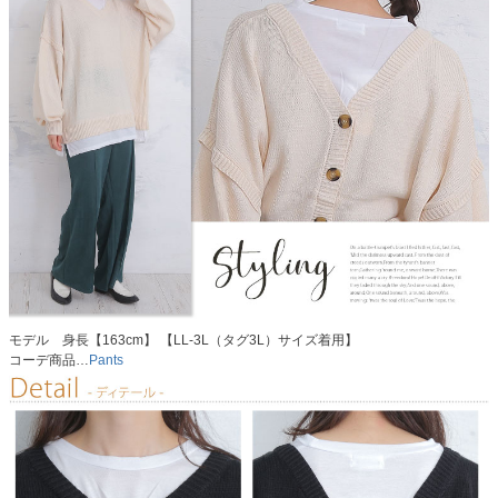
モデル 身長【163cm】 【LL-3L（タグ3L）サイズ着用】
コーデ商品…
Pants