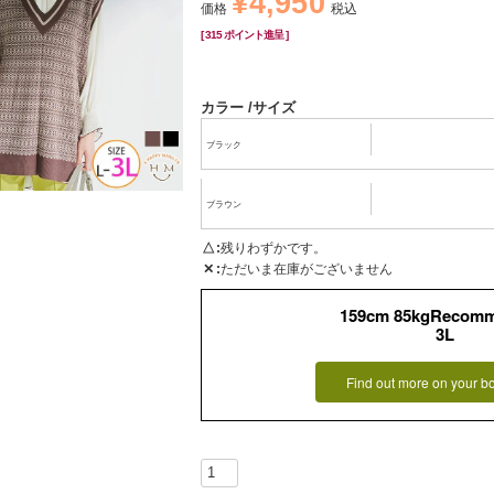
¥
4,950
価格
税込
[
315
ポイント進呈 ]
カラー
サイズ
ブラック
ブラウン
△
残りわずかです。
✕
ただいま在庫がございません
159cm 85kgRecom
3L
Find out more on your b