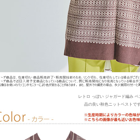
レトロ っぽい ジャガード編み ベ
品の良い秋色ニットベストで