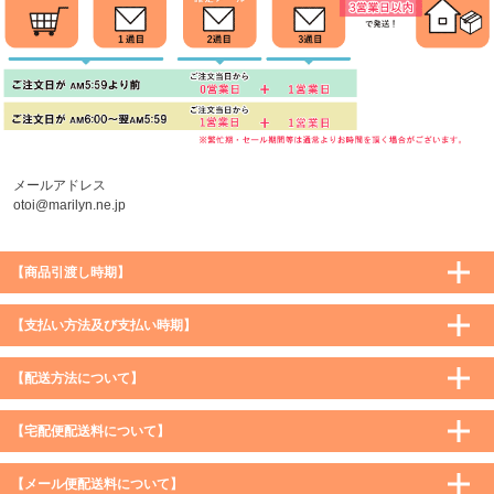
メールアドレス
otoi@marilyn.ne.jp
【商品引渡し時期】
【支払い方法及び支払い時期】
【配送方法について】
【宅配便配送料について】
購入価格 ／ 地域
通常
沖縄・離島など一部地域
【メール便配送料について】