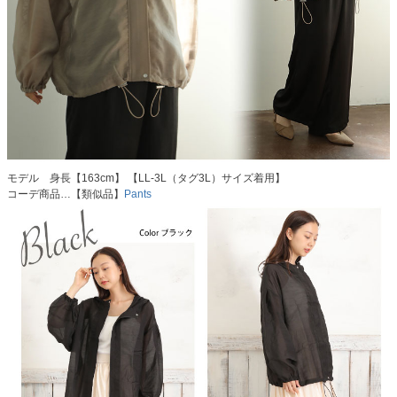
モデル 身長【163cm】 【LL-3L（タグ3L）サイズ着用】
コーデ商品…【類似品】
Pants