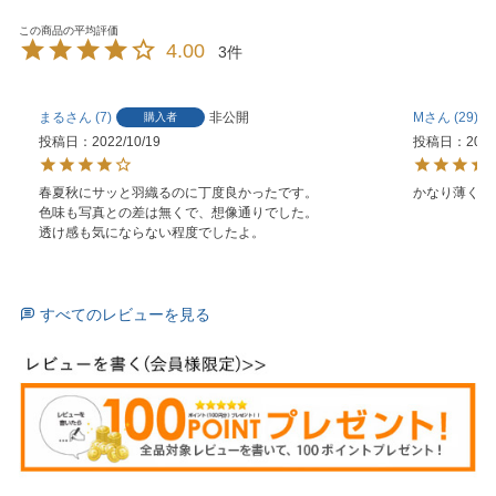
4.00
3
まる
7
非公開
M
29
購入者
投稿日
2022/10/19
投稿日
2022
春夏秋にサッと羽織るのに丁度良かったです。

色味も写真との差は無くで、想像通りでした。

透け感も気にならない程度でしたよ。
すべてのレビューを見る