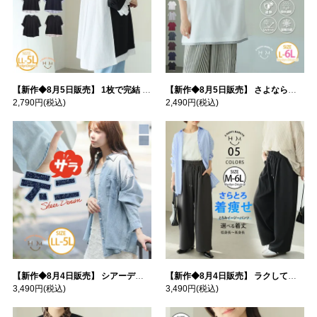
【新作◆8月5日販売】 1枚で完結 袖口＆バック フハク使い トップス | 大きいサイズの通販ならハッピーマリリン
【新作◆8月5日販売】 さよなら猛暑 涼しさを着る 遮熱 接触冷感 吸水・速乾 五分袖 コンフォートメッシュ 配色レイヤード 風ゆる Tシャツ | 大きいサイズの通販ならハッピーマリリン
2,790円
(税込)
2,490円
(税込)
【新作◆8月4日販売】 シアーデニムで お洒落に肌隠し | 大きいサイズの通販ならハッピーマリリン
【新作◆8月4日販売】 ラクして高見え！ 着痩せ とろみ イージーパンツ | 大きいサイズの通販ならハッピーマリリン
3,490円
(税込)
3,490円
(税込)