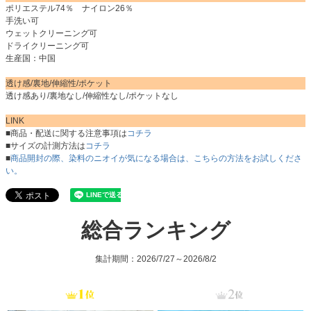
ポリエステル74％ ナイロン26％
手洗い可
ウェットクリーニング可
ドライクリーニング可
生産国：中国
透け感/裏地/伸縮性/ポケット
透け感あり/裏地なし/伸縮性なし/ポケットなし
LINK
■商品・配送に関する注意事項は
コチラ
■サイズの計測方法は
コチラ
■
商品開封の際、染料のニオイが気になる場合は、こちらの方法をお試しくださ
い。
総合ランキング
集計期間：2026/7/27～2026/8/2