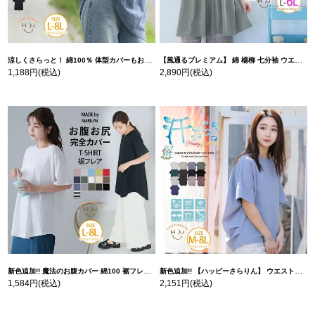
涼しくさらっと！ 綿100％ 体型カバーもお洒落も叶える 風合いコットン ゆるシルエット ドルマン | 大きいサイズの通販ならハッピーマリリン
【風通るプレミアム】 綿 楊柳 七分袖 ウエストギャザー ブラウス | 大きいサイズの通販ならハッピーマリリン
1,188円
(税込)
2,890円
(税込)
新色追加!! 魔法のお腹カバー 綿100 裾フレア Tシャツ | 大きいサイズの通販ならハッピーマリリン
新色追加!! 【ハッピーさらりん】 ウエストタック入り スッキリ魅せ コクーントップス | 大きいサイズの通販ならハッピーマリリン
1,584円
(税込)
2,151円
(税込)