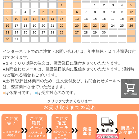
1
1
2
3
4
5
2
3
4
5
6
7
8
6
7
8
9
10
11
12
9
10
11
12
13
14
15
13
14
15
16
17
18
19
16
17
18
19
20
21
22
20
21
22
23
24
25
26
23
24
25
26
27
28
29
27
28
29
30
30
31
インターネットでのご注文・お問い合わせは、年中無休・２４時間受け付
けております。
●１４：００以降の注文は、翌営業日に受付させていただきます。
●お問合わせメールは、翌営業日以内に返信させていただきます。混雑時
など遅れる場合もございます。
●土/日/祝日は休業日のため、注文受付及び、お問合わせメールへの返信
は、翌営業日させていただきます。
■
は休業日です。
■
は受注対応のみです。
カートを確認
クリックで大きくなります