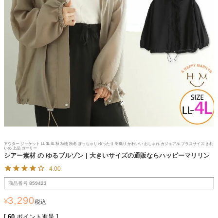
アウター ジャケット LL 3L 4L 秋 秋物 秋冬 ぽっちゃり ゆったり 羽織り かわいい おしゃれ カジュアル プラスサイズ きれ
いめ 上品 ガーリー
シアー素材 の ゆるブルゾン | 大きいサイズの通販ならハッピーマリリン
4.00
商品番号
859423
3,290
¥
税込
[
60
ポイント進呈 ]