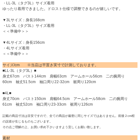
・LL-3L（タグ3L）サイズ着用
ゆったり着用できました。ドロスト仕様で調整できるのが嬉しいです。
▼3Lサイズ：身長168cm
・LL-3L（タグ3L）サイズ着用
＜＜準備中＞＞
▼4Lサイズ：身長156cm
・4Lサイズ着用
＜＜準備中＞＞
サイズ/cm ※当店は平置き実寸で計測しております。
■LL-3L（タグ3L）■
身丈67cm バスト144cm 肩幅63cm アームホール56cm 二の腕周り
60cm 袖丈51.5cm 袖口周り22-32cm 裾周り120cm
■4L■
身丈70cm バスト150cm 肩幅64.5cm アームホール58cm 二の腕周り
61cm 袖丈52cm 袖口周り23-33cm 裾周り126cm
記載の商品寸法は目安ですので、全ての商品が厳密に同じサイズではありません。前後２cm程
の誤差が生じるものもございます。
その点ご理解の上、お買い求め下さいますよう宜しくお願い致します。
素材