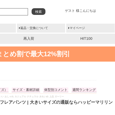
ゲスト 様こんにちは
検索
返品・交換について
マイページ
再入荷
HIT100
まとめ割で最大12%割引
イズ）
サイズ・素材詳細
体型別コメント
週間ランキング
り かわいい おしゃれ カジュアル ナチュラル きれいめ 上品 ガーリー
 フレアパンツ | 大きいサイズの通販ならハッピーマリリン