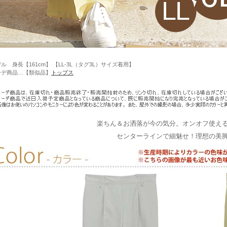
ル 身長【161cm】 【LL-3L（タグ3L）サイズ着用】
ーデ商品…【類似品】
トップス
楽ちん＆お洒落が今の気分。オンオフ使え
センターラインで細魅せ！理想の美