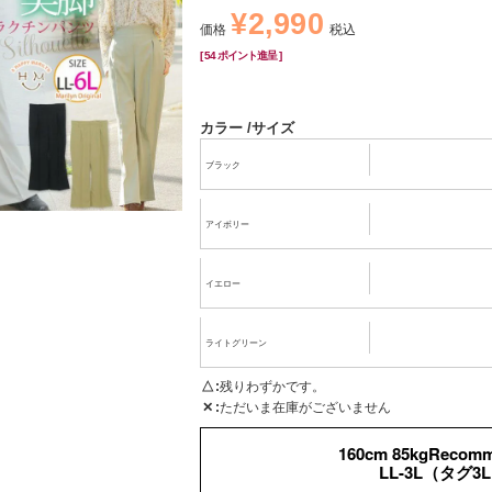
¥
2,990
価格
税込
[
54
ポイント進呈 ]
カラー
サイズ
ブラック
アイボリー
イエロー
ライトグリーン
△
残りわずかです。
✕
ただいま在庫がございません
160cm 85kgRecom
LL-3L（タグ3