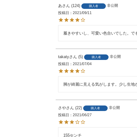
あ
124
非公開
購入者
投稿日
2021/09/11
履きやすいし、可愛い色合いでした。で
takaty
5
非公開
購入者
投稿日
2021/07/04
脚が綺麗に見える気がします。少し生地
さや
22
非公開
購入者
投稿日
2021/06/27
155センチ
