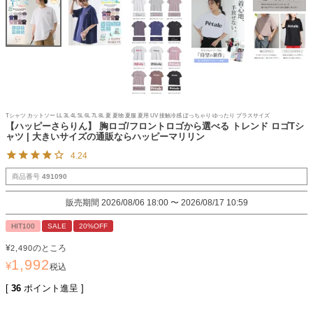
Tシャツ カットソー LL 3L 4L 5L 6L 7L 8L 夏 夏物 夏服 夏用 UV 接触冷感 ぽっちゃり ゆったり プラスサイズ
【ハッピーさらりん】 胸ロゴ/フロントロゴから選べる トレンド ロゴTシ
ャツ | 大きいサイズの通販ならハッピーマリリン
4.24
商品番号
491090
販売期間
2026/08/06 18:00
〜
2026/08/17 10:59
HIT100
SALE
20%OFF
¥
のところ
2,490
1,992
¥
税込
[
36
ポイント進呈 ]