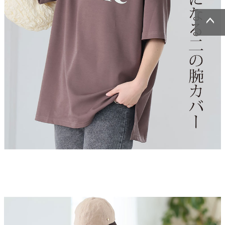
ページトッ
ページトッ
プへ
プへ