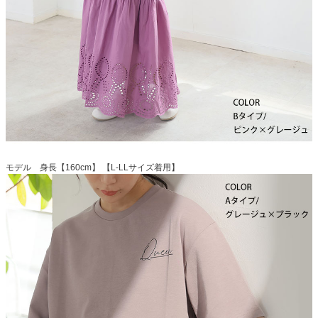
モデル 身長【160cm】 【L-LLサイズ着用】