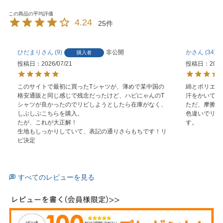
4.24
25
ひだまり
9
非公開
か
34
購入者
投稿日
2026/07/21
投稿日
2026
このサイトで最初に買ったTシャツが、薄めで某中国の
綿とポリエス
格安通販と同じ感じで残念だったけど、ハピにゃんのT
汗をかいても
シャツが良かったのでリピしようとしたら在庫がなく、
ただ、摩擦に
しぶしぶこちらを購入。

色違いでリピ
たが、これが大正解！

す。
生地もしっかりしていて、表記の通りさらもちです！リ
ピ決定
すべてのレビューを見る