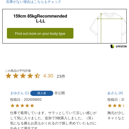
在庫がない場合はこちらもチェック
159cm 85kgRecommended
L-LL
Find out more on your body type
4.30
23
まゆ
1
非公開
あ
4
購入者
投稿日
2026/08/02
投稿日
2026
仕事で着用しています。サラッとしていて涼しい感じが
胸元が少し小
して気に入りました。追加で3枚購入しました。（笑）
キャミなどの
気になる腕もお尻もかくれるので探し求めていたものに
出会えて満足です。