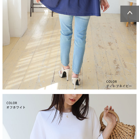
ページトッ
ページトッ
プへ
プへ