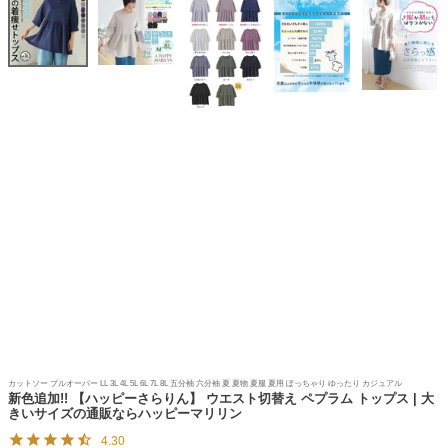
カットソー プルオーバー LL 3L 4L 5L 6L 7L 8L 五分袖 六分袖 夏 夏物 夏服 夏用 ぽっちゃり ゆったり カジュアル
新色追加!! 【ハッピーさらりん】 ウエスト切替え ペプラム トップス | 大
きいサイズの通販ならハッピーマリリン
4.30