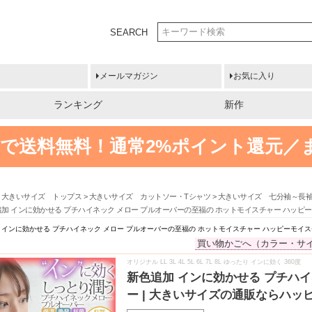
SEARCH
メールマガジン
お気に入り
ランキング
新作
円以上で送料無料！
通常2%ポイント還元／
大きいサイズ トップス
大きいサイズ カットソー・Tシャツ
大きいサイズ 七分袖～長
追加 インに効かせる プチハイネック メロー プルオーバーの至福の ホットモイスチャー ハッピ
 インに効かせる プチハイネック メロー プルオーバーの至福の ホットモイスチャー ハッピーモイス
買い物かごへ（カラー・サ
オリジナル LL 3L 4L 5L 6L 7L 8L ゆったり インに効く 360度
新色追加 インに効かせる プチハ
ー | 大きいサイズの通販ならハッ