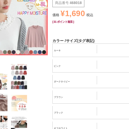
商品番号
468018
¥
1,690
価格
税込
[
31
ポイント進呈 ]
カラー
サイズ(タグ表記)
カーキ
ピンク
ダークネイビー
ブラウン
ブラック
オフホワイト