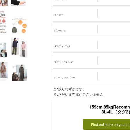
ネイビー
グレージュ
ダスティピンク
ブラッドオレンジ
グレイッシュブルー
△
残りわずかです。
✕
ただいま在庫がございません
159cm 85kgRecom
3L-4L（タグ2
Find out more on your b