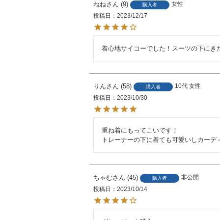
ねね
9
女性
購入者
投稿日
2023/12/17
着心地サイコーでした！スーツの下にき
りん
58
10代
女性
購入者
投稿日
2023/10/30
重ね着にもってこいです！

ちゃむ
45
非公開
購入者
投稿日
2023/10/14