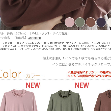
デル 身長【163cm】 【M-LL（タグ1）サイズ着用】
ーデ商品…【類似品】
Onepiece
極上の肌触り！インでも１枚でも着られる暖か
インに効かせるプチハイネックメロープ