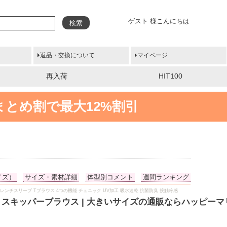
ゲスト 様こんにちは
検索
返品・交換について
マイページ
再入荷
HIT100
まとめ割で最大12%割引
イズ）
サイズ・素材詳細
体型別コメント
週間ランキング
 夏用 フレンチスリーブ Tブラウス 4つの機能 チュニック UV加工 吸水速乾 抗菌防臭 接触冷感
ット スキッパーブラウス | 大きいサイズの通販ならハッピー