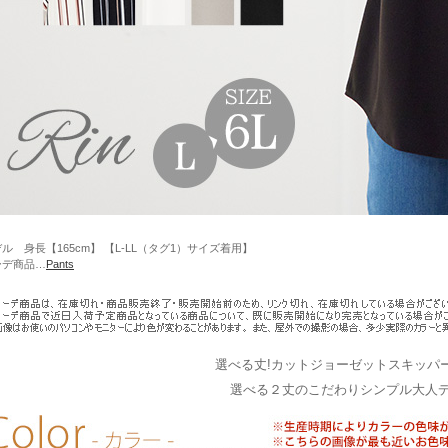
ル 身長【165cm】 【L-LL（タグ1）サイズ着用】
ーデ商品…
Pants
選べる丈!カットジョーゼットスキッパ
選べる２丈のこだわりシンプル大人