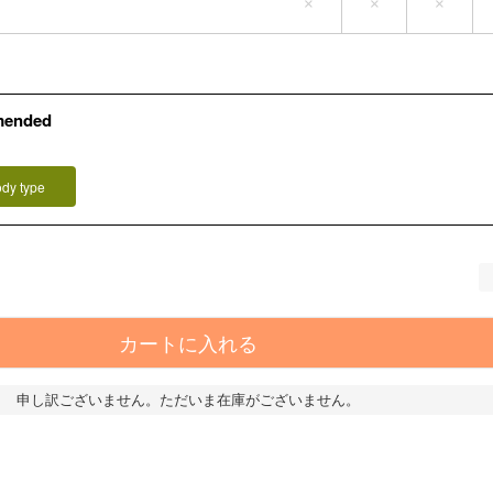
×
×
×
mended
）
ody type
カートに入れる
申し訳ございません。ただいま在庫がございません。