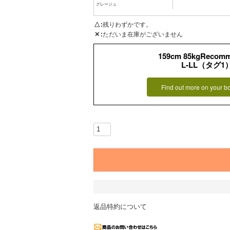
グレージュ
△
残りわずかです。
✕
ただいま在庫がございません
159cm 85kgRecom
L-LL（タグ1
Find out more on your b
返品特約について