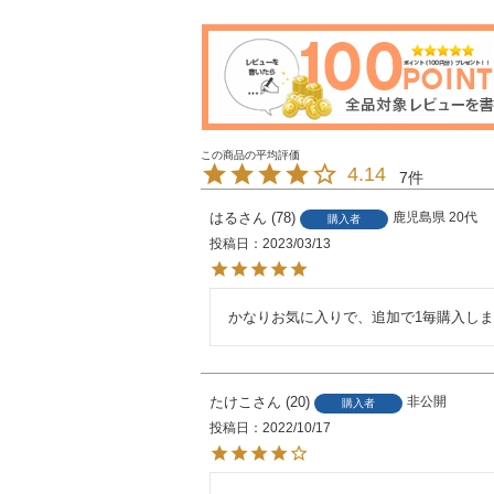
4.14
7
はる
78
鹿児島県
20代
購入者
投稿日
2023/03/13
かなりお気に入りで、追加で1毎購入し
たけこ
20
非公開
購入者
投稿日
2022/10/17