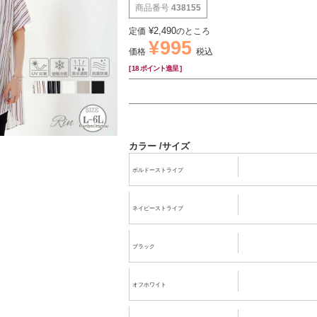
商品番号
438155
¥
2,490
定価
のところ
¥
995
価格
税込
[
18
ポイント進呈 ]
カラー
サイズ
ボルドーストライプ
ネイビーストライプ
ブラック
オフホワイト