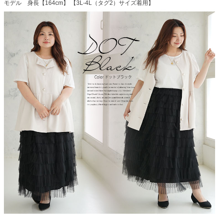
モデル 身長【164cm】 【3L-4L（タグ2）サイズ着用】