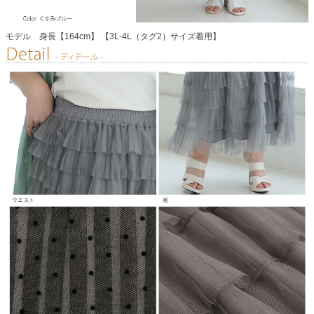
モデル 身長【164cm】 【3L-4L（タグ2）サイズ着用】