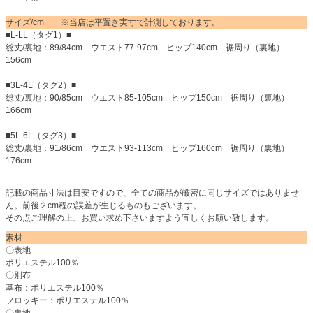
サイズ/cm ※当店は平置き実寸で計測しております。
■L-LL（タグ1）■
総丈/裏地：89/84cm ウエスト77-97cm ヒップ140cm 裾周り（裏地）
156cm
■3L-4L（タグ2）■
総丈/裏地：90/85cm ウエスト85-105cm ヒップ150cm 裾周り（裏地）
166cm
■5L-6L（タグ3）■
総丈/裏地：91/86cm ウエスト93-113cm ヒップ160cm 裾周り（裏地）
176cm
記載の商品寸法は目安ですので、全ての商品が厳密に同じサイズではありませ
ん。前後２cm程の誤差が生じるものもございます。
その点ご理解の上、お買い求め下さいますよう宜しくお願い致します。
素材
〇表地
ポリエステル100％
〇別布
基布：ポリエステル100％
フロッキー：ポリエステル100％
〇裏地