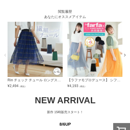
閲覧履歴
あなたにオススメアイテム
Rin チェック チュール ロングスカート | 大きいサイズの通販ならハッピーマリリン
【ラファモプロデュース】 シフォン袖ドッキングニットチュールスカート ワンピース (小川みこ) | 大きいサイズの通販ならハッピーマリリン
¥
2,494
¥
4,193
¥
（税込）
（税込）
NEW ARRIVAL
新作
15時販売スタート！
8/6UP