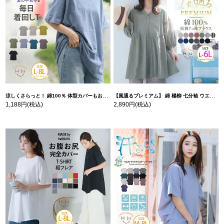
涼しくさらっと！ 綿100％ 体型カバーもお洒落も叶える 風合いコットン ゆるシルエット ドルマン | 大きいサイズの通販ならハッピーマリリン
【風通るプレミアム】 綿 楊柳 七分袖 ウエストギャザー ブラウス | 大きいサイズの通販ならハッピーマリリン
1,188円
(税込)
2,890円
(税込)