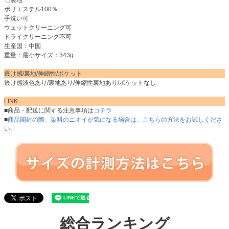
ポリエステル100％
手洗い可
ウェットクリーニング可
ドライクリーニング不可
生産国：中国
重量：最小サイズ：343g
透け感/裏地/伸縮性/ポケット
透け感淡色あり/裏地あり/伸縮性裏地あり/ポケットなし
LINK
■商品・配送に関する注意事項は
コチラ
■
商品開封の際、染料のニオイが気になる場合は、こちらの方法をお試しくださ
い。
総合ランキング