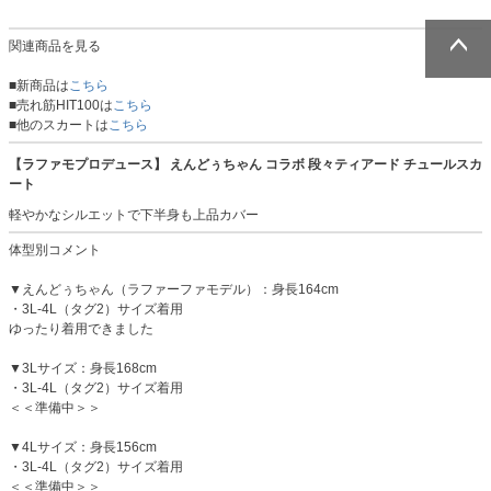
関連商品を見る
ページトッ
ページトッ
■新商品は
こちら
プへ
プへ
■売れ筋HIT100は
こちら
■他のスカートは
こちら
【ラファモプロデュース】 えんどぅちゃん コラボ 段々ティアード チュールスカ
ート
軽やかなシルエットで下半身も上品カバー
体型別コメント
▼えんどぅちゃん（ラファーファモデル）：身長164cm
・3L-4L（タグ2）サイズ着用
ゆったり着用できました
▼3Lサイズ：身長168cm
・3L-4L（タグ2）サイズ着用
＜＜準備中＞＞
▼4Lサイズ：身長156cm
・3L-4L（タグ2）サイズ着用
＜＜準備中＞＞