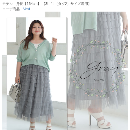
モデル 身長【164cm】 【3L-4L（タグ2）サイズ着用】
コーデ商品…
Vest