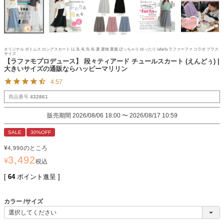
オリジナル ボトムス ロングスカート LL 3L 4L 5L 6L 夏 夏物 夏服 ぽっちゃり ゆったり lafarfa ラファーファ コラボ プラス
サイズ
【ラファモプロデュース】 段々ティアード チュールスカート (えんどぅ) |
大きいサイズの通販ならハッピーマリリン
4.57
商品番号
432861
販売期間
2026/08/06 18:00
〜
2026/08/17 10:59
SALE
30%OFF
¥
のところ
4,990
3,492
¥
税込
[
64
ポイント進呈 ]
カラー
サイズ