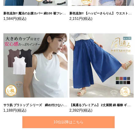
新色追加!! 魔法のお腹カバー 綿100 裾フレア Tシャツ | 大きいサイズの通販ならハッピーマリリン
新色追加!! 【ハッピーさらりん】 ウエストタック入り スッキリ魅せ コクーントップス | 大きいサイズの通販ならハッピーマリリン
1,584円
(税込)
2,151円
(税込)
サラ肌 ブラトップ シリーズ 締め付けない リブ タンクトップ | 大きいサイズの通販ならハッピーマリリン
【風通るプレミアム】 2丈展開 綿 楊柳 ギャザー フレア スカンツ 【ウェストゴム】 | 大きいサイズの通販ならハッピーマリリン
1,188円
(税込)
2,392円
(税込)
10位以降はこちら