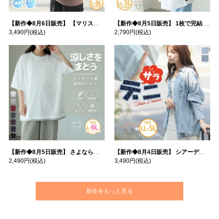
【新作◆8月6日販売】 【マリスポーツ】 運動初心者さんのための フード付き パーカー | 大きいサイズの通販ならハッピーマリリン
【新作◆8月5日販売】 1枚で完結 袖口＆バック フハク使い トップス | 大きいサイズの通販ならハッピーマリリン
3,490円
(税込)
2,790円
(税込)
【新作◆8月5日販売】 さよなら猛暑 涼しさを着る 遮熱 接触冷感 吸水・速乾 五分袖 コンフォートメッシュ 配色レイヤード 風ゆる Tシャツ | 大きいサイズの通販ならハッピーマリリン
【新作◆8月4日販売】 シアーデニムで お洒落に肌隠し | 大きいサイズの通販ならハッピーマリリン
2,490円
(税込)
3,490円
(税込)
新作をもっと見る