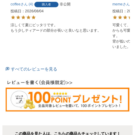
coffee
4
非公開
meme
2
購入者
投稿日
2026/08/04
投稿日
2026
涼しくて夏にピッタリです。

可愛くて、自
もう少しティアードの部分が長いと良いなと思います。
からも可愛い
す。

背が低いので
いました。
すべてのレビューを見る
この商品を見た人は、こちらの商品もチェックしています！