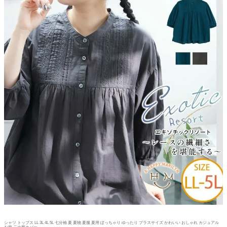
シャツ トップス LL 3L 4L 5L 七分袖 夏 夏物 夏服 夏用 ぽっちゃり ゆったり プラスサイズ かわいい おしゃれ カジュアル