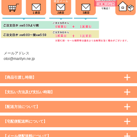
メールアドレス
otoi@marilyn.ne.jp
【商品引渡し時期】
【支払い方法及び支払い時期】
【配送方法について】
【宅配便配送料について】
購入価格 ／ 地域
通常
沖縄・離島など一部地域
【メール便配送料について】