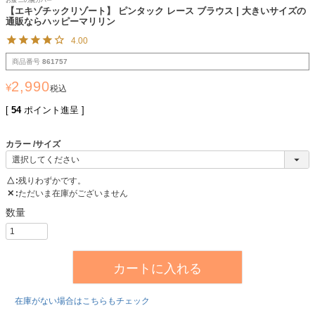
お腹 二の腕カバー
【エキゾチックリゾート】 ピンタック レース ブラウス | 大きいサイズの
通販ならハッピーマリリン
4.00
商品番号
861757
2,990
¥
税込
[
54
ポイント進呈 ]
カラー
サイズ
△
残りわずかです。
✕
ただいま在庫がございません
カートに入れる
在庫がない場合はこちらもチェック