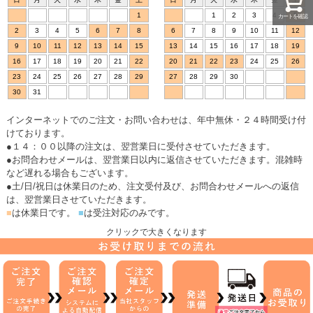
1
1
2
3
4
5
カートを確認
2
3
4
5
6
7
8
6
7
8
9
10
11
12
9
10
11
12
13
14
15
13
14
15
16
17
18
19
16
17
18
19
20
21
22
20
21
22
23
24
25
26
23
24
25
26
27
28
29
27
28
29
30
30
31
インターネットでのご注文・お問い合わせは、年中無休・２４時間受け付
けております。
●１４：００以降の注文は、翌営業日に受付させていただきます。
●お問合わせメールは、翌営業日以内に返信させていただきます。混雑時
など遅れる場合もございます。
●土/日/祝日は休業日のため、注文受付及び、お問合わせメールへの返信
は、翌営業日させていただきます。
■
は休業日です。
■
は受注対応のみです。
クリックで大きくなります