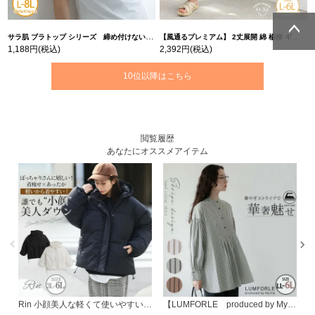
サラ肌 ブラトップ シリーズ 締め付けない リブ タンクトップ | 大きいサイズの通販ならハッピーマリリン
【風通るプレミアム】 2丈展開 綿 楊柳 ギャザー フレア スカンツ 【ウェストゴム】 | 大きいサイズの通販ならハッピーマリリン
1,188円
(税込)
2,392円
(税込)
ページトッ
ページトッ
プへ
プへ
10位以降はこちら
閲覧履歴
あなたにオススメアイテム
Rin 小顔美人な軽くて使いやすい スタンドフード フェイクダウン | 大きいサイズの通販ならハッピーマリリン
【LUMFORLE produced by My:nia】ストライプ袖 ボリュームデザイン シャツ | 大きいサイズの通販ならハッピーマリリン