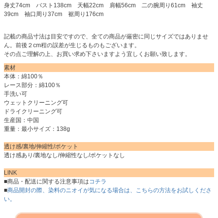
身丈74cm バスト138cm 天幅22cm 肩幅56cm 二の腕周り61cm 袖丈
39cm 袖口周り37cm 裾周り176cm
記載の商品寸法は目安ですので、全ての商品が厳密に同じサイズではありませ
ん。前後２cm程の誤差が生じるものもございます。
その点ご理解の上、お買い求め下さいますよう宜しくお願い致します。
素材
本体：綿100％
レース部分：綿100％
手洗い可
ウェットクリーニング可
ドライクリーニング可
生産国：中国
重量：最小サイズ：138g
透け感/裏地/伸縮性/ポケット
透け感あり/裏地なし/伸縮性なし/ポケットなし
LINK
■商品・配送に関する注意事項は
コチラ
■
商品開封の際、染料のニオイが気になる場合は、こちらの方法をお試しくださ
い。