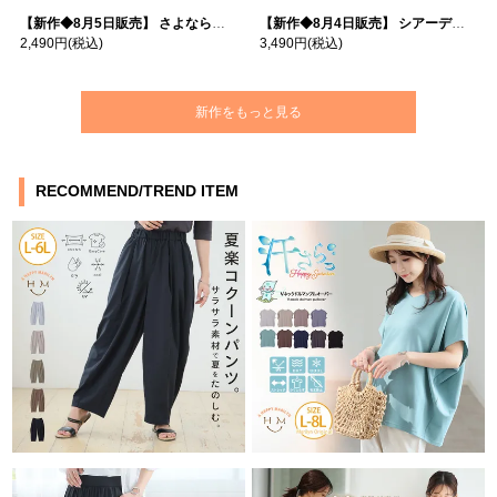
【新作◆8月5日販売】 さよなら猛暑 涼しさを着る 遮熱 接触冷感 吸水・速乾 五分袖 コンフォートメッシュ 配色レイヤード 風ゆる Tシャツ | 大きいサイズの通販ならハッピーマリリン
【新作◆8月4日販売】 シアーデニムで お洒落に肌隠し | 大きいサイズの通販ならハッピーマリリン
2,490円
(税込)
3,490円
(税込)
新作をもっと見る
RECOMMEND/TREND ITEM