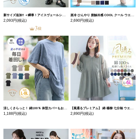
新サイズ追加!! ＜瞬寒！アイスヴェールシリーズ＞ 美脚 ジョガーパンツ 【ウェストゴム】 【ストレッチ】 | 大きいサイズの通販ならハッピーマリリン
楽冷 ひんやり 接触冷感 COOL クール ウエストゴム 楽ちん ストレッチ 美脚 レギパン 【ストレッチ】 | 大きいサイズの通販ならハッピーマリリン
2,093円
(税込)
2,690円
(税込)
涼しくさらっと！ 綿100％ 体型カバーもお洒落も叶える 風合いコットン ゆるシルエット ドルマン | 大きいサイズの通販ならハッピーマリリン
【風通るプレミアム】 綿 楊柳 七分袖 ウエストギャザー ブラウス | 大きいサイズの通販ならハッピーマリリン
1,188円
(税込)
2,890円
(税込)