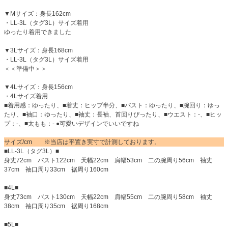
▼Mサイズ：身長162cm
・LL-3L（タグ3L）サイズ着用
ゆったり着用できました
▼3Lサイズ：身長168cm
・LL-3L（タグ3L）サイズ着用
＜＜準備中＞＞
▼4Lサイズ：身長156cm
・4Lサイズ着用
■着用感：ゆったり、■着丈：ヒップ半分、■バスト：ゆったり、■腕回り：ゆっ
たり、■袖口：ゆったり、■袖丈：長袖、首回りぴったり、■ウエスト：-、■ヒッ
プ：-、■太もも：- ●可愛いデザインでいいですね
サイズ/cm ※当店は平置き実寸で計測しております。
■LL-3L（タグ3L）■
身丈72cm バスト122cm 天幅22cm 肩幅53cm 二の腕周り56cm 袖丈
37cm 袖口周り33cm 裾周り160cm
■4L■
身丈73cm バスト130cm 天幅22cm 肩幅55cm 二の腕周り58cm 袖丈
38cm 袖口周り35cm 裾周り168cm
■5L■