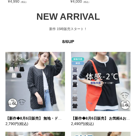
¥
4,990
¥
4,000
¥
（税込）
（税込）
NEW ARRIVAL
新作
15時販売スタート！
8/6UP
【新作◆8月6日販売】 無地・ドット柄から選べる 忍ばせ 活躍 シアー カーデ | 大きいサイズの通販ならハッピーマリリン
【新作◆8月6日販売】 お気軽&お手軽 選べるデザイン 接触冷感 レイヤード風 コットン トップス | 大きいサイズの通販ならハッピーマリリン
2,790円
(税込)
2,490円
(税込)