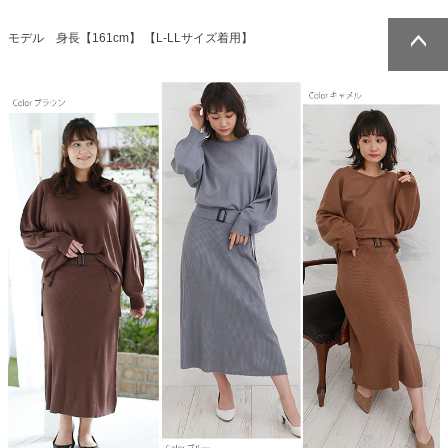
モデル 身長【161cm】 【L-LLサイズ着用】
ページトッ
ページトッ
プへ
プへ