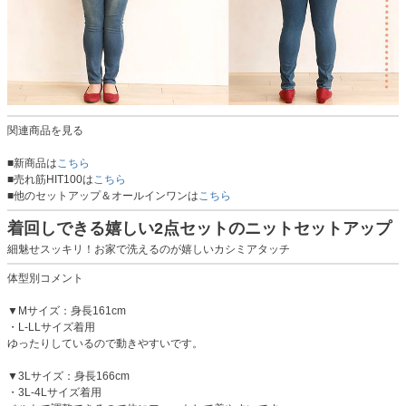
関連商品を見る
■新商品は
こちら
■売れ筋HIT100は
こちら
■他のセットアップ＆オールインワンは
こちら
着回しできる嬉しい2点セットのニットセットアップ
細魅せスッキリ！お家で洗えるのが嬉しいカシミアタッチ
体型別コメント
▼Mサイズ：身長161cm
・L-LLサイズ着用
ゆったりしているので動きやすいです。
▼3Lサイズ：身長166cm
・3L-4Lサイズ着用