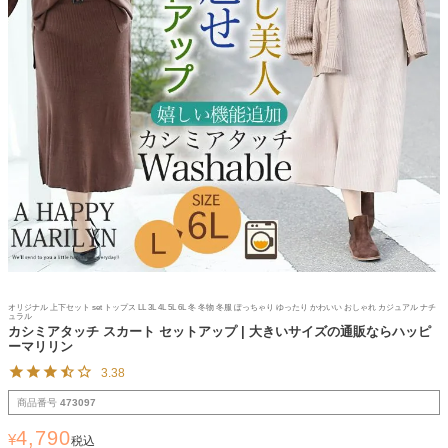
オリジナル 上下セット set トップス LL 3L 4L 5L 6L 冬 冬物 冬服 ぽっちゃり ゆったり かわいい おしゃれ カジュアル ナチ
ュラル
カシミアタッチ スカート セットアップ | 大きいサイズの通販ならハッピ
ーマリリン
3.38
商品番号
473097
4,790
¥
税込