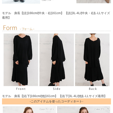
モデル 身長【[左]166cm/[中央・右]161cm】 【[左]3L-4L/[中央・右]L-LLサイズ
着用】
モデル 身長【[右下]166cm/[他]161cm】 【[右下]3L-4L/[他]L-LLサイズ着用】
-このアイテムを使ったコーディネート-