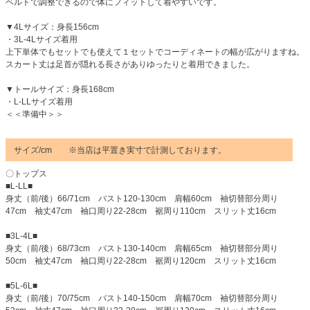
ベルトで調整できるので体にフィットして着やすいです。
▼4Lサイズ：身長156cm
・3L-4Lサイズ着用
上下単体でもセットでも使えて１セットでコーディネートの幅が広がりますね。
スカート丈は足首が隠れる長さがありゆったりと着用できました。
▼トールサイズ：身長168cm
・L-LLサイズ着用
＜＜準備中＞＞
サイズ/cm ※当店は平置き実寸で計測しております。
〇トップス
■L-LL■
身丈（前/後）66/71cm バスト120-130cm 肩幅60cm 袖切替部分周り
47cm 袖丈47cm 袖口周り22-28cm 裾周り110cm スリット丈16cm
■3L-4L■
身丈（前/後）68/73cm バスト130-140cm 肩幅65cm 袖切替部分周り
50cm 袖丈47cm 袖口周り22-28cm 裾周り120cm スリット丈16cm
■5L-6L■
身丈（前/後）70/75cm バスト140-150cm 肩幅70cm 袖切替部分周り