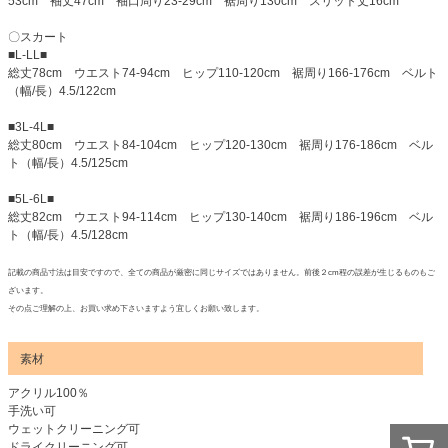
53cm 袖丈47cm 袖口周り23-29cm 裾周り130cm スリット丈16cm
〇スカート
■L-LL■
総丈78cm ウエスト74-94cm ヒップ110-120cm 裾周り166-176cm ベルト
（幅/長）4.5/122cm
■3L-4L■
総丈80cm ウエスト84-104cm ヒップ120-130cm 裾周り176-186cm ベル
ト（幅/長）4.5/125cm
■5L-6L■
総丈82cm ウエスト94-114cm ヒップ130-140cm 裾周り186-196cm ベル
ト（幅/長）4.5/128cm
記載の商品寸法は目安ですので、全ての商品が厳密に同じサイズではありません。前後２cm程の誤差が生じるものもご
ざいます。
その点ご理解の上、お買い求め下さいますよう宜しくお願い致します。
素材
アクリル100％
手洗い可
ウェットクリーニング可
ドライクリーニング可