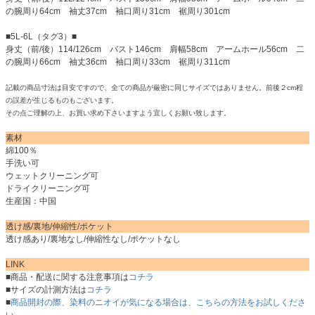
の腕周り64cm 袖丈37cm 袖口周り31cm 裾周り301cm
■5L-6L（タグ3）■
身丈（前/後）114/126cm バスト146cm 肩幅58cm アームホール56cm 二
の腕周り66cm 袖丈36cm 袖口周り33cm 裾周り311cm
記載の商品寸法は目安ですので、全ての商品が厳密に同じサイズではありません。前後２cm程
の誤差が生じるものもございます。
その点ご理解の上、お買い求め下さいますよう宜しくお願い致します。
素材
綿100％
手洗い可
ウェットクリーニング可
ドライクリーニング可
生産国：中国
透け感/裏地/伸縮性/ポケット
透け感あり/裏地なし/伸縮性なし/ポケットなし
LINK
■商品・配送に関する注意事項は
コチラ
■サイズの計測方法は
コチラ
■
商品開封の際、染料のニオイが気になる場合は、こちらの方法をお試しくださ