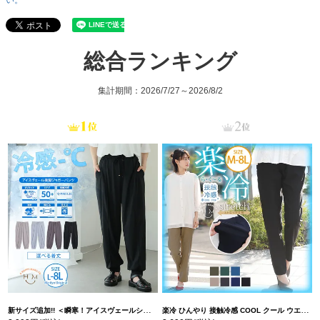
い。
総合ランキング
集計期間：2026/7/27～2026/8/2
新サイズ追加!! ＜瞬寒！アイスヴェールシリーズ＞ 美脚 ジョガーパンツ 【ウェストゴム】 【ストレッチ】 | 大きいサイズの通販ならハッピーマリリン
楽冷 ひんやり 接触冷感 COOL クール ウエストゴム 楽ちん ストレッチ 美脚 レギパン 【ストレッチ】 | 大きいサイズの通販ならハッピーマリリン