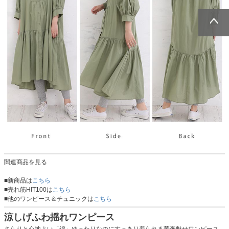
ページトッ
ページトッ
プへ
プへ
関連商品を見る
■新商品は
こちら
■売れ筋HIT100は
こちら
■他のワンピース＆チュニックは
こちら
涼しげふわ揺れワンピース