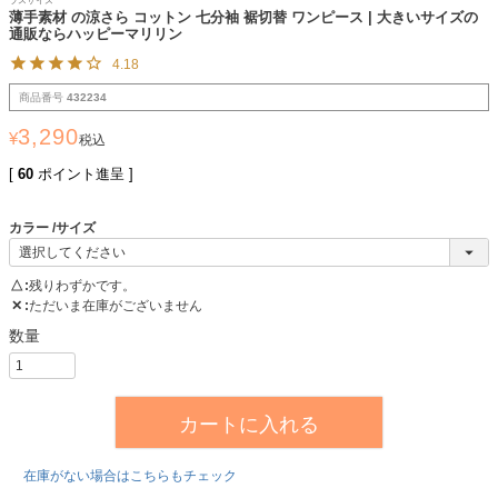
ラスサイズ
薄手素材 の涼さら コットン 七分袖 裾切替 ワンピース | 大きいサイズの
通販ならハッピーマリリン
4.18
商品番号
432234
3,290
¥
税込
[
60
ポイント進呈 ]
カラー
サイズ
△
残りわずかです。
✕
ただいま在庫がございません
カートに入れる
在庫がない場合はこちらもチェック