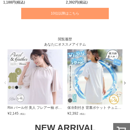
1,188円
(税込)
2,392円
(税込)
10位以降はこちら
閲覧履歴
あなたにオススメアイテム
Rin パール付 美人 フレアー袖 ポーラ プチハイブラウス | 大きいサイズの通販ならハッピーマリリン
保冷剤付き 背裏ポケット チュニック | 大きいサイズの通販ならハッピーマリリン
¥
2,145
¥
2,392
¥
（税込）
（税込）
NEW ARRIVAL