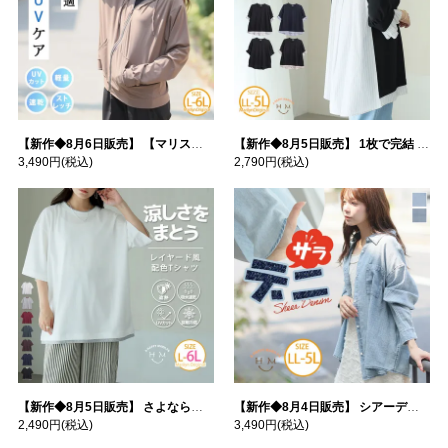
【新作◆8月6日販売】 【マリスポーツ】 運動初心者さんのための フード付き パーカー | 大きいサイズの通販ならハッピーマリリン
【新作◆8月5日販売】 1枚で完結 袖口＆バック フハク使い トップス | 大きいサイズの通販ならハッピーマリリン
3,490円
(税込)
2,790円
(税込)
【新作◆8月5日販売】 さよなら猛暑 涼しさを着る 遮熱 接触冷感 吸水・速乾 五分袖 コンフォートメッシュ 配色レイヤード 風ゆる Tシャツ | 大きいサイズの通販ならハッピーマリリン
【新作◆8月4日販売】 シアーデニムで お洒落に肌隠し | 大きいサイズの通販ならハッピーマリリン
2,490円
(税込)
3,490円
(税込)