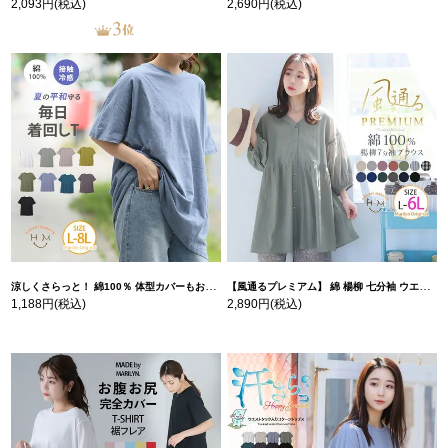
2,093円
(税込)
2,690円
(税込)
涼しくさらっと！ 綿100％ 体型カバーもお洒落も叶える 風合いコットン ゆるシルエット ドルマン | 大きいサイズの通販ならハッピーマリリン
【風通るプレミアム】 綿 楊柳 七分袖 ウエストギャザー ブラウス | 大きいサイズの通販ならハッピーマリリン
1,188円
(税込)
2,890円
(税込)