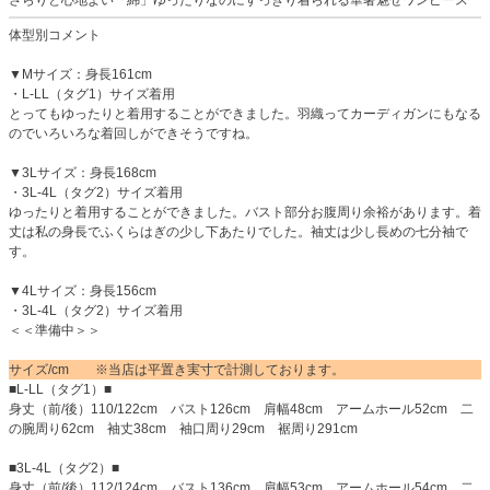
さらりと心地よい「綿」ゆったりなのにすっきり着られる華奢魅せワンピース
体型別コメント
▼Mサイズ：身長161cm
・L-LL（タグ1）サイズ着用
とってもゆったりと着用することができました。羽織ってカーディガンにもなる
のでいろいろな着回しができそうですね。
▼3Lサイズ：身長168cm
・3L-4L（タグ2）サイズ着用
ゆったりと着用することができました。バスト部分お腹周り余裕があります。着
丈は私の身長でふくらはぎの少し下あたりでした。袖丈は少し長めの七分袖で
す。
▼4Lサイズ：身長156cm
・3L-4L（タグ2）サイズ着用
＜＜準備中＞＞
サイズ/cm ※当店は平置き実寸で計測しております。
■L-LL（タグ1）■
身丈（前/後）110/122cm バスト126cm 肩幅48cm アームホール52cm 二
の腕周り62cm 袖丈38cm 袖口周り29cm 裾周り291cm
■3L-4L（タグ2）■
身丈（前/後）112/124cm バスト136cm 肩幅53cm アームホール54cm 二