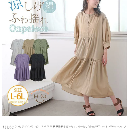
オリジナル ワンピ デザインワンピ LL 3L 4L 5L 6L 秋 秋物 秋冬 ぽっちゃり ゆったり 7分袖 綿100 コットン100 かわいい プ