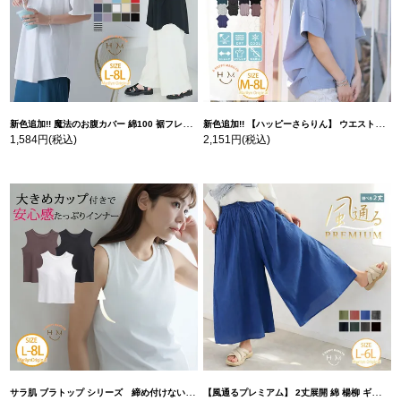
新色追加!! 魔法のお腹カバー 綿100 裾フレア Tシャツ | 大きいサイズの通販ならハッピーマリリン
新色追加!! 【ハッピーさらりん】 ウエストタック入り スッキリ魅せ コクーントップス | 大きいサイズの通販ならハッピーマリリン
1,584円
(税込)
2,151円
(税込)
サラ肌 ブラトップ シリーズ 締め付けない リブ タンクトップ | 大きいサイズの通販ならハッピーマリリン
【風通るプレミアム】 2丈展開 綿 楊柳 ギャザー フレア スカンツ 【ウェストゴム】 | 大きいサイズの通販ならハッピーマリリン