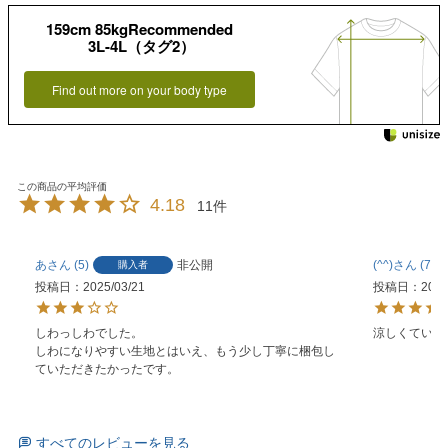
159cm 85kgRecommended
3L-4L（タグ2）
Find out more on your body type
4.18
11
あ
5
非公開
(^^)
7
購入者
投稿日
2025/03/21
投稿日
2024
しわっしわでした。

涼しくていい
しわになりやすい生地とはいえ、もう少し丁寧に梱包し
ていただきたかったです。
すべてのレビューを見る