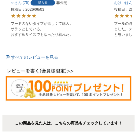
ks
75
非公開
おけいはん
購入者
投稿日
2026/06/03
投稿日
2023
フードのないタイプが欲しくて購入。

プールの時に
サラッとしている。

ました。デザ
おすすめサイズでもゆったり着れた。
と思いました
すべてのレビューを見る
この商品を見た人は、こちらの商品もチェックしています！