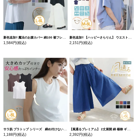
新色追加!! 魔法のお腹カバー 綿100 裾フレア Tシャツ | 大きいサイズの通販ならハッピーマリリン
新色追加!! 【ハッピーさらりん】 ウエストタック入り スッキリ魅せ コクーントップス | 大きいサイズの通販ならハッピーマリリン
1,584円
(税込)
2,151円
(税込)
サラ肌 ブラトップ シリーズ 締め付けない リブ タンクトップ | 大きいサイズの通販ならハッピーマリリン
【風通るプレミアム】 2丈展開 綿 楊柳 ギャザー フレア スカンツ 【ウェストゴム】 | 大きいサイズの通販ならハッピーマリリン
1,188円
(税込)
2,392円
(税込)