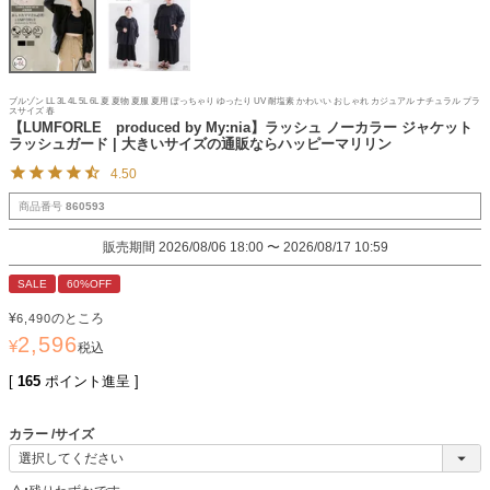
ブルゾン LL 3L 4L 5L 6L 夏 夏物 夏服 夏用 ぽっちゃり ゆったり UV 耐塩素 かわいい おしゃれ カジュアル ナチュラル プラ
スサイズ 春
【LUMFORLE produced by My:nia】ラッシュ ノーカラー ジャケット
ラッシュガード | 大きいサイズの通販ならハッピーマリリン
4.50
商品番号
860593
販売期間
2026/08/06 18:00
〜
2026/08/17 10:59
SALE
60%OFF
¥
のところ
6,490
2,596
¥
税込
[
165
ポイント進呈 ]
カラー
サイズ