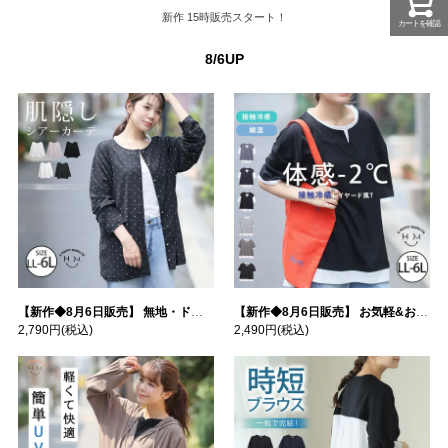
新作
15時販売スタート！
カートを確認
8/6UP
【新作◆8月6日販売】 無地・ドット柄から選べる 忍ばせ 活躍 シアー カーデ | 大きいサイズの通販ならハッピーマリリン
【新作◆8月6日販売】 お気軽&お手軽 選べるデザイン 接触冷感 レイヤード風 コットン トップス | 大きいサイズの通販ならハッピーマリリン
2,790円
(税込)
2,490円
(税込)