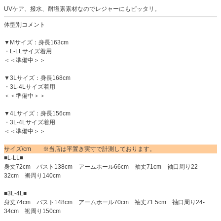
UVケア、撥水、耐塩素素材なのでレジャーにもピッタリ。
体型別コメント
▼Mサイズ：身長163cm
・L-LLサイズ着用
＜＜準備中＞＞
▼3Lサイズ：身長168cm
・3L-4Lサイズ着用
＜＜準備中＞＞
▼4Lサイズ：身長156cm
・3L-4Lサイズ着用
＜＜準備中＞＞
サイズ/cm ※当店は平置き実寸で計測しております。
■L-LL■
身丈72cm バスト138cm アームホール66cm 袖丈71cm 袖口周り22-
32cm 裾周り140cm
■3L-4L■
身丈74cm バスト148cm アームホール70cm 袖丈71.5cm 袖口周り24-
34cm 裾周り150cm