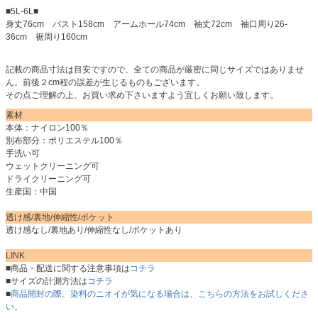
■5L-6L■
身丈76cm バスト158cm アームホール74cm 袖丈72cm 袖口周り26-
36cm 裾周り160cm
記載の商品寸法は目安ですので、全ての商品が厳密に同じサイズではありませ
ん。前後２cm程の誤差が生じるものもございます。
その点ご理解の上、お買い求め下さいますよう宜しくお願い致します。
素材
本体：ナイロン100％
別布部分：ポリエステル100％
手洗い可
ウェットクリーニング可
ドライクリーニング可
生産国：中国
透け感/裏地/伸縮性/ポケット
透け感なし/裏地あり/伸縮性なし/ポケットあり
LINK
■商品・配送に関する注意事項は
コチラ
■サイズの計測方法は
コチラ
■
商品開封の際、染料のニオイが気になる場合は、こちらの方法をお試しくださ
い。