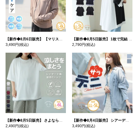
【新作◆8月6日販売】 【マリスポーツ】 運動初心者さんのための フード付き パーカー | 大きいサイズの通販ならハッピーマリリン
【新作◆8月5日販売】 1枚で完結 袖口＆バック フハク使い トップス | 大きいサイズの通販ならハッピーマリリン
3,490円
(税込)
2,790円
(税込)
【新作◆8月5日販売】 さよなら猛暑 涼しさを着る 遮熱 接触冷感 吸水・速乾 五分袖 コンフォートメッシュ 配色レイヤード 風ゆる Tシャツ | 大きいサイズの通販ならハッピーマリリン
【新作◆8月4日販売】 シアーデニムで お洒落に肌隠し | 大きいサイズの通販ならハッピーマリリン
2,490円
(税込)
3,490円
(税込)