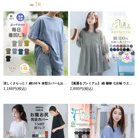
涼しくさらっと！ 綿100％ 体型カバーもお洒落も叶える 風合いコットン ゆるシルエット ドルマン | 大きいサイズの通販ならハッピーマリリン
【風通るプレミアム】 綿 楊柳 七分袖 ウエストギャザー ブラウス | 大きいサイズの通販ならハッピーマリリン
1,188円
(税込)
2,890円
(税込)