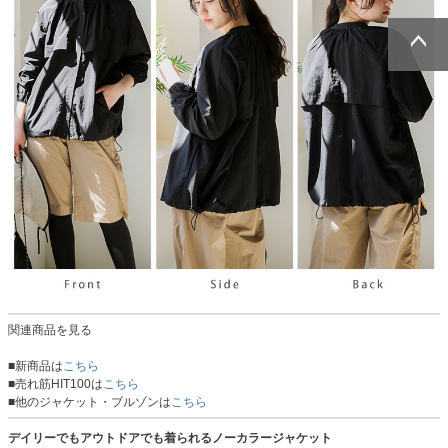
ページトッ
ページトッ
プへ
プへ
関連商品を見る
■新商品は
こちら
■売れ筋HIT100は
こちら
■他のジャケット・ブルゾンは
こちら
デイリーでもアウトドアでも着られるノーカラージャケット