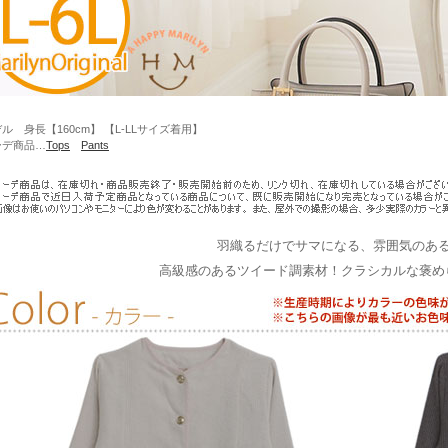
ル 身長【160cm】 【L-LLサイズ着用】
ーデ商品…
Tops
Pants
羽織るだけでサマになる、雰囲気のあ
高級感のあるツイード調素材！クラシカルな褒め