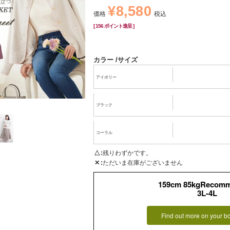
¥
8,580
価格
税込
[
156
ポイント進呈 ]
カラー
サイズ
アイボリー
ブラック
コーラル
△
残りわずかです。
✕
ただいま在庫がございません
159cm 85kgRecom
3L-4L
Find out more on your b