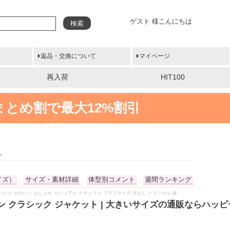
ゲスト 様こんにちは
検索
返品・交換について
マイページ
再入荷
HIT100
まとめ割で最大12%割引
ン
イズ）
サイズ・素材詳細
体型別コメント
週間ランキング
ちゃり ゆったり かわいい おしゃれ カジュアル ナチュラル プラスサイズ 洋なし クラシカル 春
ェミニン クラシック ジャケット | 大きいサイズの通販ならハッ