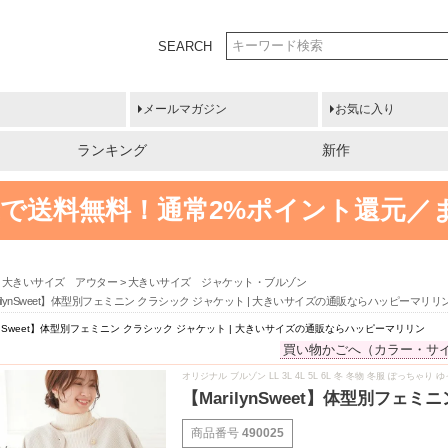
SEARCH
メールマガジン
お気に入り
ランキング
新作
円以上で送料無料！
通常2%ポイント還元／
大きいサイズ アウター
大きいサイズ ジャケット・ブルゾン
rilynSweet】体型別フェミニン クラシック ジャケット | 大きいサイズの通販ならハッピーマリリ
lynSweet】体型別フェミニン クラシック ジャケット | 大きいサイズの通販ならハッピーマリリン
買い物かごへ（カラー・サ
オリジナル ブルゾン LL 3L 4L 5L 6L 冬 冬物 冬服 ぽっ
【MarilynSweet】体型別フ
商品番号
490025