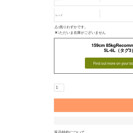
レッド
△
残りわずかです。
✕
ただいま在庫がございません
159cm 85kgRecom
5L-6L（タグ3
Find out more on your b
返品特約について