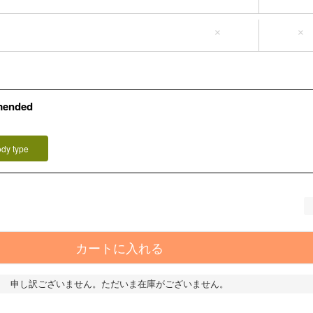
L-4L（タグ1）
5L-6L（タグ3）
×
×
mended
）
ody type
カートに入れる
申し訳ございません。ただいま在庫がございません。