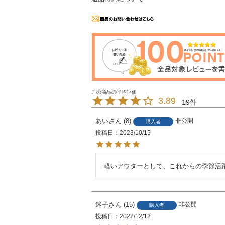
3.89
19
あい
8
非公開
購入者
投稿日
2023/10/15
軽いアウターとして、これからの季節活
迷子
15
非公開
購入者
投稿日
2022/12/12