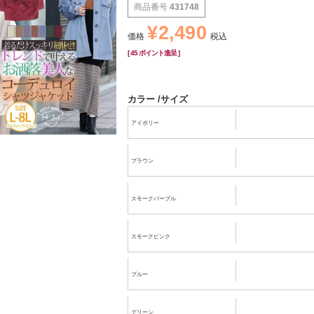
商品番号
431748
¥
2,490
価格
税込
[
45
ポイント進呈 ]
カラー
サイズ
アイボリー
ブラウン
スモークパープル
スモークピンク
ブルー
グリーン