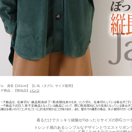
ル 身長【161cm】 【L-4L（タグ1）サイズ着用】
ーデ商品…【類似品】
パンツ
着るだけでスッキリ細魅せ!!ゆったりサイズのBIGコ
トレンド感のあるシンプルなデザインとウエストリボンで
アレンジして着こなせるのでコーデの幅が