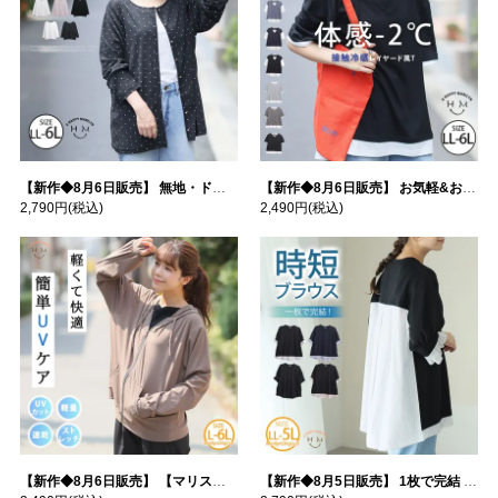
【新作◆8月6日販売】 無地・ドット柄から選べる 忍ばせ 活躍 シアー カーデ | 大きいサイズの通販ならハッピーマリリン
【新作◆8月6日販売】 お気軽&お手軽 選べるデザイン 接触冷感 レイヤード風 コットン トップス | 大きいサイズの通販ならハッピーマリリン
2,790円
(税込)
2,490円
(税込)
【新作◆8月6日販売】 【マリスポーツ】 運動初心者さんのための フード付き パーカー | 大きいサイズの通販ならハッピーマリリン
【新作◆8月5日販売】 1枚で完結 袖口＆バック フハク使い トップス | 大きいサイズの通販ならハッピーマリリン