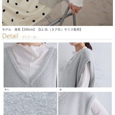
モデル 身長【160cm】 【LL-3L（タグ3L）サイズ着用】