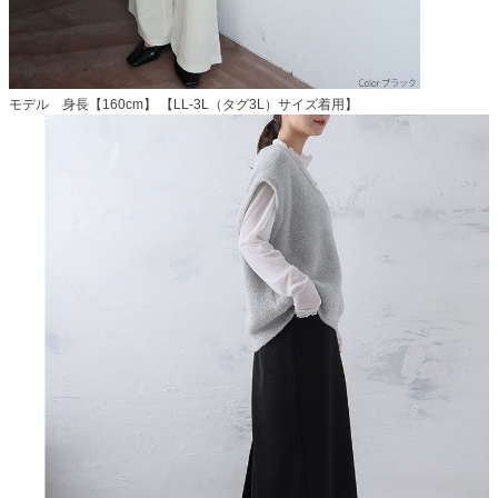
モデル 身長【160cm】 【LL-3L（タグ3L）サイズ着用】