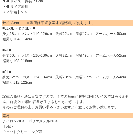
▼4Lサイズ：身長156cm
・4Lサイズ着用
＜＜準備中＞＞
サイズ/cm ※当店は平置き実寸で計測しております。
■LL-3L（タグ3L）■
身丈58cm バスト116-126cm 天幅22cm 肩幅47cm アームホール50cm
裾周り104-114cm
■4L■
身丈60cm バスト120-130cm 天幅22cm 肩幅49cm アームホール52cm
裾周り108-118cm
■5L■
身丈62cm バスト124-134cm 天幅23cm 肩幅51cm アームホール54cm
裾周り112-122cm
記載の商品寸法は目安ですので、全ての商品が厳密に同じサイズではありませ
ん。前後２cm程の誤差が生じるものもございます。
その点ご理解の上、お買い求め下さいますよう宜しくお願い致します。
素材
ナイロン70％ ポリエステル30％
手洗い可
ウェットクリーニング可