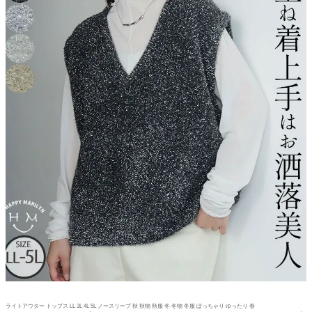
ライトアウター トップス LL 3L 4L 5L ノースリーブ 秋 秋物 秋服 冬 冬物 冬服 ぽっちゃり ゆったり 春