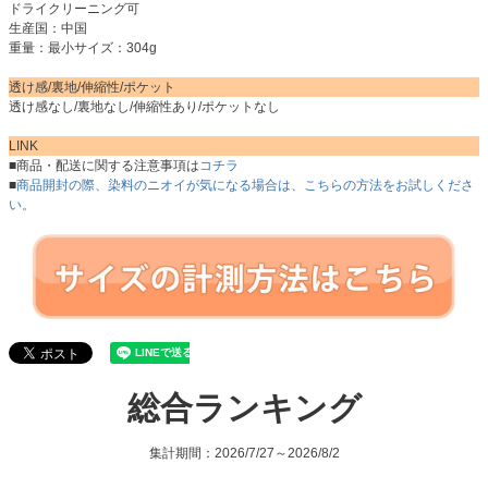
ドライクリーニング可
生産国：中国
重量：最小サイズ：304g
透け感/裏地/伸縮性/ポケット
透け感なし/裏地なし/伸縮性あり/ポケットなし
LINK
■商品・配送に関する注意事項は
コチラ
■
商品開封の際、染料のニオイが気になる場合は、こちらの方法をお試しくださ
い。
総合ランキング
集計期間：2026/7/27～2026/8/2