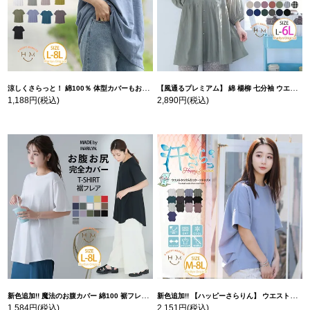
涼しくさらっと！ 綿100％ 体型カバーもお洒落も叶える 風合いコットン ゆるシルエット ドルマン | 大きいサイズの通販ならハッピーマリリン
【風通るプレミアム】 綿 楊柳 七分袖 ウエストギャザー ブラウス | 大きいサイズの通販ならハッピーマリリン
1,188円
(税込)
2,890円
(税込)
新色追加!! 魔法のお腹カバー 綿100 裾フレア Tシャツ | 大きいサイズの通販ならハッピーマリリン
新色追加!! 【ハッピーさらりん】 ウエストタック入り スッキリ魅せ コクーントップス | 大きいサイズの通販ならハッピーマリリン
1,584円
(税込)
2,151円
(税込)