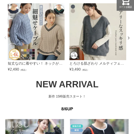
カートを確認
短丈なのに着やすい！ ネックが選べる2デザイン トレンド細 ケーブルニット | 大きいサイズの通販ならハッピーマリリン
とろける肌ざわり メルティフェザー Vネックベスト | 大きいサイズの通販ならハッピーマリリン
¥
2,490
¥
3,490
¥
（税込）
（税込）
NEW ARRIVAL
新作
15時販売スタート！
8/6UP