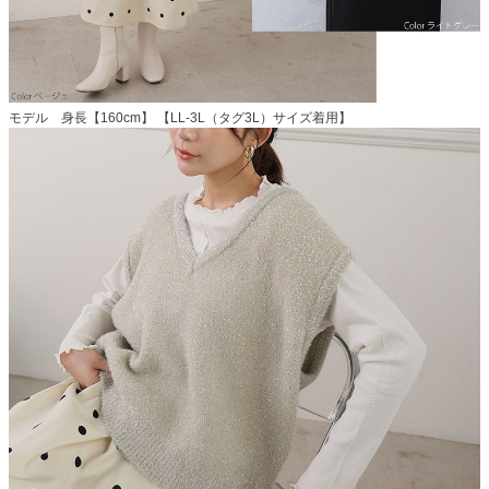
モデル 身長【160cm】 【LL-3L（タグ3L）サイズ着用】