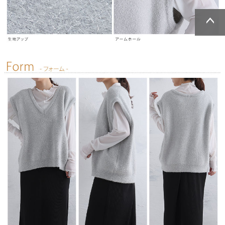
ページトッ
ページトッ
プへ
プへ