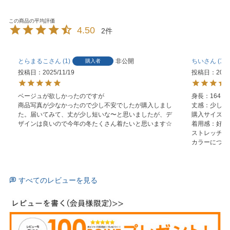
4.50
2
とらまるこ
1
非公開
ちい
1
購入者
投稿日
2025/11/19
投稿日
2025
ベージュが欲しかったのですが

身長：164

商品写真が少なかったので少し不安でしたが購入しまし
丈感：少し短め
た。届いてみて、丈が少し短いな〜と思いましたが、デ
購入サイズ：LL
ザインは良いので今年の冬たくさん着たいと思います☆
着用感：好きず
ストレッチ感
カラーについ
すべてのレビューを見る