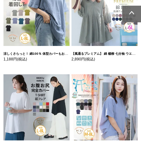
ページトッ
ページトッ
プへ
プへ
涼しくさらっと！ 綿100％ 体型カバーもお洒落も叶える 風合いコットン ゆるシルエット ドルマン | 大きいサイズの通販ならハッピーマリリン
【風通るプレミアム】 綿 楊柳 七分袖 ウエストギャザー ブラウス | 大きいサイズの通販ならハッピーマリリン
1,188円
(税込)
2,890円
(税込)