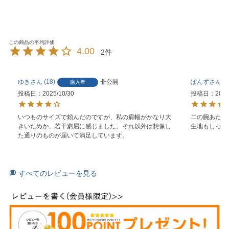
4.00
2
ゆき
18
非公開
ぽんず
5
購入者
投稿日
2025/10/30
投稿日
2025
いつものサイズで頼んだのですが、私の肩幅がかなり大
二の腕あたり
きいためか、若干窮屈に感じました。それ以外は想像し
生地もしっか
た通りのものが届いて満足しています。
すべてのレビューを見る