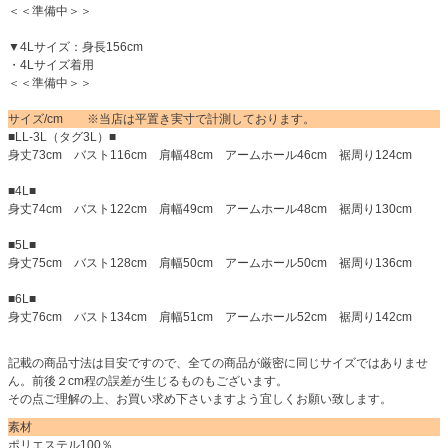
＜＜準備中＞＞
▼4Lサイズ：身長156cm
・4Lサイズ着用
＜＜準備中＞＞
サイズ/cm ※当店は平置き実寸で計測しております。
■LL-3L（タグ3L）■
身丈73cm バスト116cm 肩幅48cm アームホール46cm 裾周り124cm
■4L■
身丈74cm バスト122cm 肩幅49cm アームホール48cm 裾周り130cm
■5L■
身丈75cm バスト128cm 肩幅50cm アームホール50cm 裾周り136cm
■6L■
身丈76cm バスト134cm 肩幅51cm アームホール52cm 裾周り142cm
記載の商品寸法は目安ですので、全ての商品が厳密に同じサイズではありませ
ん。前後２cm程の誤差が生じるものもございます。
その点ご理解の上、お買い求め下さいますよう宜しくお願い致します。
素材
ポリエステル100％