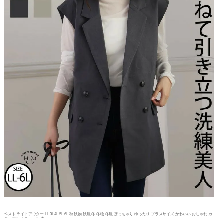
ベスト ライトアウター LL 3L 4L 5L 6L 秋 秋物 秋服 冬 冬物 冬服 ぽっちゃり ゆったり プラスサイズ かわいい おしゃれ カ