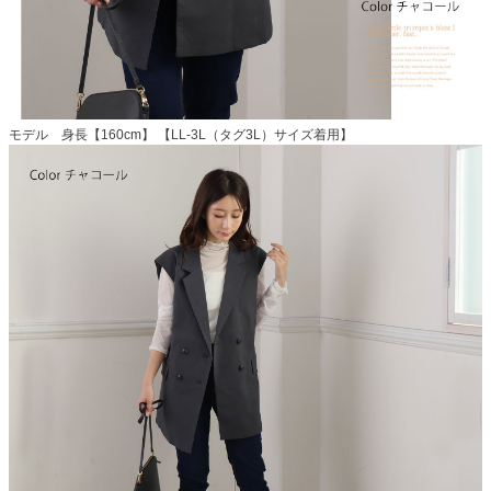
モデル 身長【160cm】 【LL-3L（タグ3L）サイズ着用】