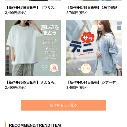
【新作◆8月6日販売】 【マリスポーツ】 運動初心者さんのための フード付き パーカー | 大きいサイズの通販ならハッピーマリリン
【新作◆8月5日販売】 1枚で完結 袖口＆バック フハク使い トップス | 大きいサイズの通販ならハッピーマリリン
3,490円
(税込)
2,790円
(税込)
【新作◆8月5日販売】 さよなら猛暑 涼しさを着る 遮熱 接触冷感 吸水・速乾 五分袖 コンフォートメッシュ 配色レイヤード 風ゆる Tシャツ | 大きいサイズの通販ならハッピーマリリン
【新作◆8月4日販売】 シアーデニムで お洒落に肌隠し | 大きいサイズの通販ならハッピーマリリン
2,490円
(税込)
3,490円
(税込)
新作をもっと見る
RECOMMEND/TREND ITEM