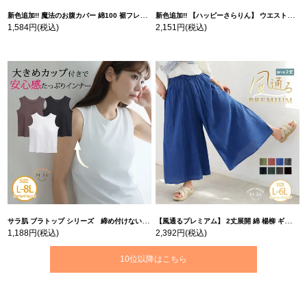
新色追加!! 魔法のお腹カバー 綿100 裾フレア Tシャツ | 大きいサイズの通販ならハッピーマリリン
新色追加!! 【ハッピーさらりん】 ウエストタック入り スッキリ魅せ コクーントップス | 大きいサイズの通販ならハッピーマリリン
1,584円
(税込)
2,151円
(税込)
サラ肌 ブラトップ シリーズ 締め付けない リブ タンクトップ | 大きいサイズの通販ならハッピーマリリン
【風通るプレミアム】 2丈展開 綿 楊柳 ギャザー フレア スカンツ 【ウェストゴム】 | 大きいサイズの通販ならハッピーマリリン
1,188円
(税込)
2,392円
(税込)
10位以降はこちら