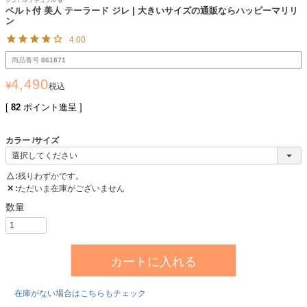
ジュアル ナチュラル 春
ベルト付 美人 テーラード ジレ | 大きいサイズの通販ならハッピーマリリ
ン
4.00
商品番号
861871
4,490
¥
税込
[
82
ポイント進呈 ]
カラー
サイズ
△
残りわずかです。
✕
ただいま在庫がございません
カートに入れる
在庫がない場合はこちらもチェック