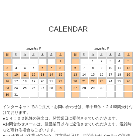
CALENDAR
2026年8月
2026年9月
日
月
火
水
木
金
土
日
月
火
水
木
金
土
1
1
2
3
4
5
2
3
4
5
6
7
8
6
7
8
9
10
11
12
9
10
11
12
13
14
15
13
14
15
16
17
18
19
16
17
18
19
20
21
22
20
21
22
23
24
25
26
23
24
25
26
27
28
29
27
28
29
30
30
31
インターネットでのご注文・お問い合わせは、年中無休・２４時間受け付
けております。
●１４：００以降の注文は、翌営業日に受付させていただきます。
●お問合わせメールは、翌営業日以内に返信させていただきます。混雑時
など遅れる場合もございます。
●土/日/祝日は休業日のため、注文受付及び、お問合わせメールへの返信