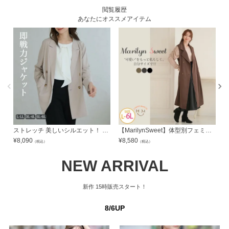
閲覧履歴
あなたにオススメアイテム
ストレッチ 美しいシルエット！ テーラード ジャケット 二の腕カバー | 大きいサイズの通販ならハッピーマリリン
【MarilynSweet】体型別フェミニン ダブルブレスト ロングジレ | 大きいサイズの通販ならハッピーマリリン
¥
8,090
¥
8,580
¥
（税込）
（税込）
NEW ARRIVAL
新作
15時販売スタート！
8/6UP