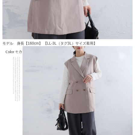
モデル 身長【160cm】 【LL-3L（タグ3L）サイズ着用】