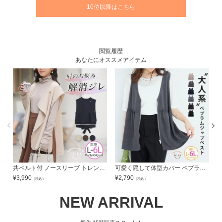
10位以降はこちら
閲覧履歴
あなたにオススメアイテム
共ベルト付 ノースリーブ トレンチジレ | 大きいサイズの通販ならハッピーマリリン
可愛く隠して体型カバー ペプラム ジップ ベスト | 大きいサイズの通販ならハッピーマリリン
¥
3,990
¥
2,790
¥
（税込）
（税込）
NEW ARRIVAL