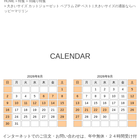
HOME
特集
羽織り特集
大きいサイズ カットジョーゼット ペプラム ZIP ベスト | 大きいサイズの通販ならハ
ッピーマリリン
CALENDAR
2026年8月
2026年9月
日
月
火
水
木
金
土
日
月
火
水
木
金
土
1
1
2
3
4
5
2
3
4
5
6
7
8
6
7
8
9
10
11
12
9
10
11
12
13
14
15
13
14
15
16
17
18
19
16
17
18
19
20
21
22
20
21
22
23
24
25
26
23
24
25
26
27
28
29
27
28
29
30
30
31
インターネットでのご注文・お問い合わせは、年中無休・２４時間受け付