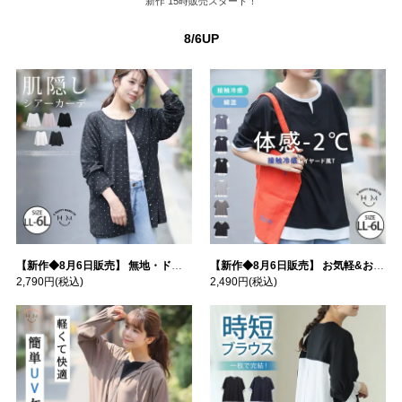
新作
15時販売スタート！
8/6UP
【新作◆8月6日販売】 無地・ドット柄から選べる 忍ばせ 活躍 シアー カーデ | 大きいサイズの通販ならハッピーマリリン
【新作◆8月6日販売】 お気軽&お手軽 選べるデザイン 接触冷感 レイヤード風 コットン トップス | 大きいサイズの通販ならハッピーマリリン
2,790円
(税込)
2,490円
(税込)