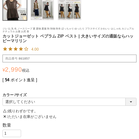
ジレ LL 3L 4L ノースリーブ 夏 夏物 夏服 秋 秋物 秋冬 ぽっちゃり ゆったり プラスサイズ かわいい おしゃれ カジュアル
ナチュラル お腹 お尻 春
カットジョーゼット ペプラム ZIP ベスト | 大きいサイズの通販ならハッ
ピーマリリン
4.00
商品番号
861857
2,990
¥
税込
[
54
ポイント進呈 ]
カラー
サイズ
△
残りわずかです。
✕
ただいま在庫がございません