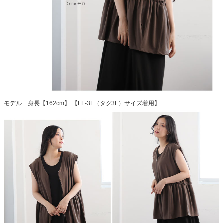
モデル 身長【162cm】 【LL-3L（タグ3L）サイズ着用】