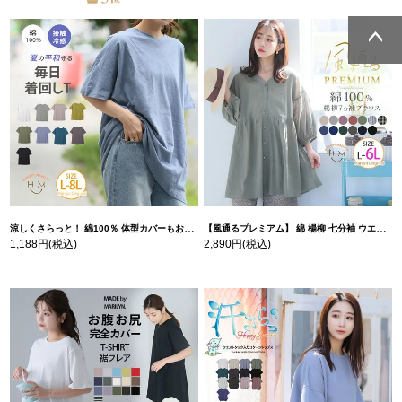
ページトッ
ページトッ
プへ
プへ
涼しくさらっと！ 綿100％ 体型カバーもお洒落も叶える 風合いコットン ゆるシルエット ドルマン | 大きいサイズの通販ならハッピーマリリン
【風通るプレミアム】 綿 楊柳 七分袖 ウエストギャザー ブラウス | 大きいサイズの通販ならハッピーマリリン
1,188円
(税込)
2,890円
(税込)