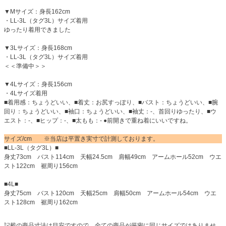
▼Mサイズ：身長162cm
・LL-3L（タグ3L）サイズ着用
ゆったり着用できました
▼3Lサイズ：身長168cm
・LL-3L（タグ3L）サイズ着用
＜＜準備中＞＞
▼4Lサイズ：身長156cm
・4Lサイズ着用
■着用感：ちょうどいい、■着丈：お尻すっぽり、■バスト：ちょうどいい、■腕
回り：ちょうどいい、■袖口：ちょうどいい、■袖丈：-、首回りゆったり、■ウ
エスト：-、■ヒップ：-、■太もも：- ●前開きで重ね着にいいですね。
サイズ/cm ※当店は平置き実寸で計測しております。
■LL-3L（タグ3L）■
身丈73cm バスト114cm 天幅24.5cm 肩幅49cm アームホール52cm ウエ
スト122cm 裾周り156cm
■4L■
身丈75cm バスト120cm 天幅25cm 肩幅50cm アームホール54cm ウエ
スト128cm 裾周り162cm
記載の商品寸法は目安ですので、全ての商品が厳密に同じサイズではありませ