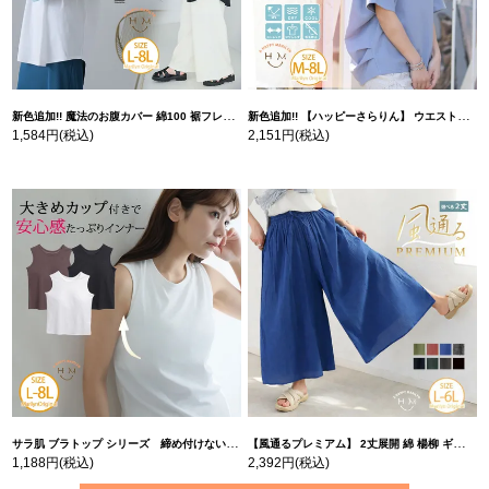
新色追加!! 魔法のお腹カバー 綿100 裾フレア Tシャツ | 大きいサイズの通販ならハッピーマリリン
新色追加!! 【ハッピーさらりん】 ウエストタック入り スッキリ魅せ コクーントップス | 大きいサイズの通販ならハッピーマリリン
1,584円
(税込)
2,151円
(税込)
サラ肌 ブラトップ シリーズ 締め付けない リブ タンクトップ | 大きいサイズの通販ならハッピーマリリン
【風通るプレミアム】 2丈展開 綿 楊柳 ギャザー フレア スカンツ 【ウェストゴム】 | 大きいサイズの通販ならハッピーマリリン
1,188円
(税込)
2,392円
(税込)