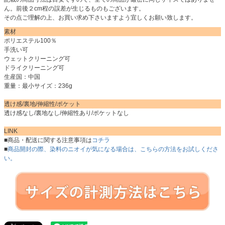
ん。前後２cm程の誤差が生じるものもございます。
その点ご理解の上、お買い求め下さいますよう宜しくお願い致します。
素材
ポリエステル100％
手洗い可
ウェットクリーニング可
ドライクリーニング可
生産国：中国
重量：最小サイズ：236g
透け感/裏地/伸縮性/ポケット
透け感なし/裏地なし/伸縮性あり/ポケットなし
LINK
■商品・配送に関する注意事項は
コチラ
■
商品開封の際、染料のニオイが気になる場合は、こちらの方法をお試しくださ
い。