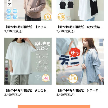
【新作◆8月6日販売】 【マリスポーツ】 運動初心者さんのための フード付き パーカー | 大きいサイズの通販ならハッピーマリリン
【新作◆8月5日販売】 1枚で完結 袖口＆バック フハク使い トップス | 大きいサイズの通販ならハッピーマリリン
3,490円
(税込)
2,790円
(税込)
【新作◆8月5日販売】 さよなら猛暑 涼しさを着る 遮熱 接触冷感 吸水・速乾 五分袖 コンフォートメッシュ 配色レイヤード 風ゆる Tシャツ | 大きいサイズの通販ならハッピーマリリン
【新作◆8月4日販売】 シアーデニムで お洒落に肌隠し | 大きいサイズの通販ならハッピーマリリン
2,490円
(税込)
3,490円
(税込)