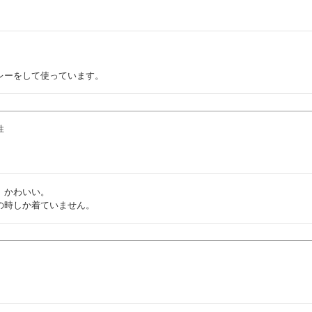
レーをして使っています。
性
かわいい。

の時しか着ていません。