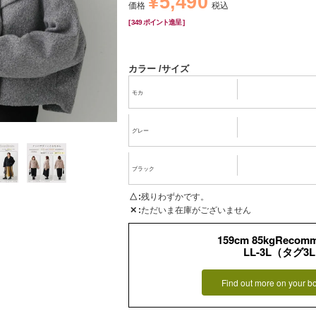
¥
5,490
価格
税込
[
349
ポイント進呈 ]
カラー
サイズ
モカ
グレー
ブラック
△
残りわずかです。
✕
ただいま在庫がございません
159cm 85kgRecom
LL-3L（タグ3
Find out more on your b