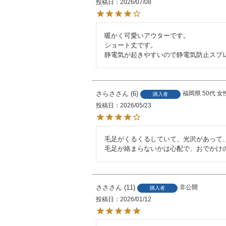
投稿日
2026/07/08
暖かく可愛いアウターです。

ショート丈です。

静電気が起きやすいので静電気防止スプ
さらさ
6
福岡県
50代
女
購入者
投稿日
2026/05/23
毛足がくるくるしていて、光沢があって、
毛足が絡まらないかは心配で、おでかけ
ささ
11
非公開
購入者
投稿日
2026/01/12