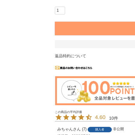
返品特約について
4.60
10
みちゃん
7
非公開
購入者