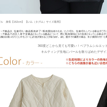
ル 身長【162cm】 【L-LL（タグLL）サイズ着用】
360度どこから見ても可愛い！ペプラムシルエッ
キルティング生地にパールを散りばめたデザイ