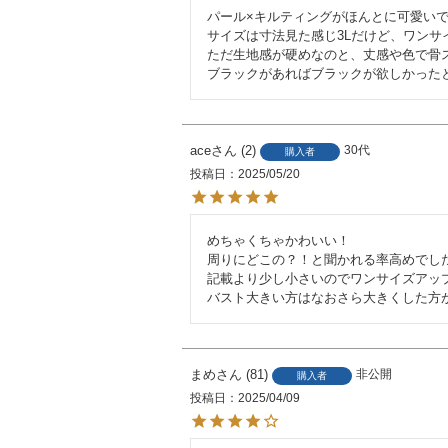
パール×キルティングがほんとに可愛いで
サイズは寸法見た感じ3Lだけど、ワンサイ
ただ生地感が硬めなのと、丈感や色で骨ス
ブラックがあればブラックが欲しかったところで
ace
2
30代
購入者
投稿日
2025/05/20
めちゃくちゃかわいい！

周りにどこの？！と聞かれる率高めでした
記載より少し小さいのでワンサイズアップ
バスト大きい方はなおさら大きくした方
まめ
81
非公開
購入者
投稿日
2025/04/09