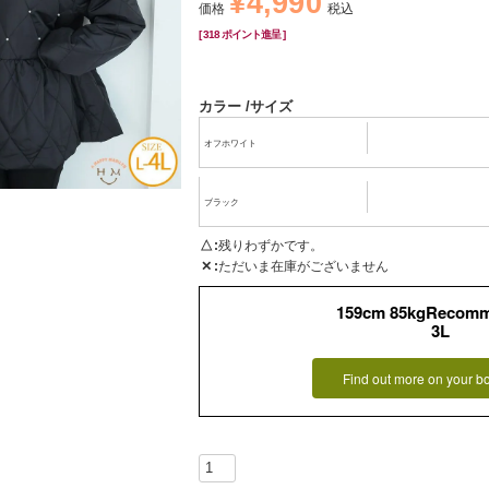
¥
4,990
価格
税込
[
318
ポイント進呈 ]
カラー
サイズ
オフホワイト
ブラック
△
残りわずかです。
✕
ただいま在庫がございません
159cm 85kgRecom
3L
Find out more on your b