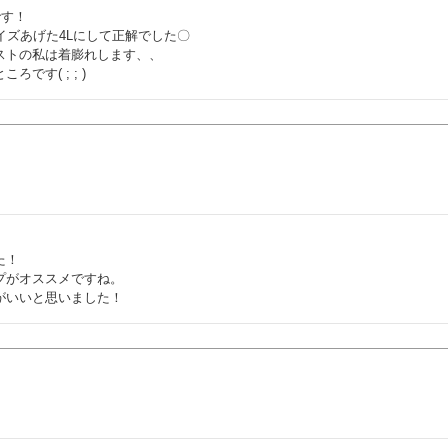
す！

ズあげた4Lにして正解でした〇

トの私は着膨れします、、

す( ; ; )
！

がオススメですね。

がいいと思いました！