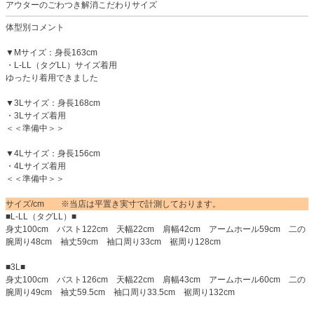
アウターのごわつき解消こだわりサイズ
体型別コメント
▼Mサイズ：身長163cm
・L-LL（タグLL）サイズ着用
ゆったり着用できました
▼3Lサイズ：身長168cm
・3Lサイズ着用
＜＜準備中＞＞
▼4Lサイズ：身長156cm
・4Lサイズ着用
＜＜準備中＞＞
サイズ/cm ※当店は平置き実寸で計測しております。
■L-LL（タグLL）■
身丈100cm バスト122cm 天幅22cm 肩幅42cm アームホール59cm 二の
腕周り48cm 袖丈59cm 袖口周り33cm 裾周り128cm
■3L■
身丈100cm バスト126cm 天幅22cm 肩幅43cm アームホール60cm 二の
腕周り49cm 袖丈59.5cm 袖口周り33.5cm 裾周り132cm