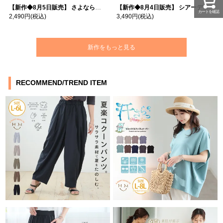
【新作◆8月5日販売】 さよなら猛暑 涼しさを着る 遮熱 接触冷感 吸水・速乾 五分袖 コンフォートメッシュ 配色レイヤード 風ゆる Tシャツ | 大きいサイズの通販ならハッピーマリリン
【新作◆8月4日販売】 シアーデニムで お洒落に肌隠し | 大きいサイズの通販ならハッピーマリリン
カートを確認
2,490円
(税込)
3,490円
(税込)
新作をもっと見る
RECOMMEND/TREND ITEM