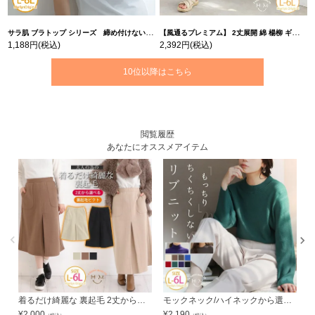
サラ肌 ブラトップ シリーズ 締め付けない リブ タンクトップ | 大きいサイズの通販ならハッピーマリリン
【風通るプレミアム】 2丈展開 綿 楊柳 ギャザー フレア スカンツ 【ウェストゴム】 | 大きいサイズの通販ならハッピーマリリン
1,188円
(税込)
2,392円
(税込)
10位以降はこちら
閲覧履歴
あなたにオススメアイテム
着るだけ綺麗な 裏起毛 2丈から選べる センター タックスカート | 大きいサイズの通販ならハッピーマリリン
モックネック/ハイネックから選べる Tシャツ感覚で着れる (もっちりver) リブ ニット | 大きいサイズの通販ならハッピーマリリン
¥
2,000
¥
2,190
¥