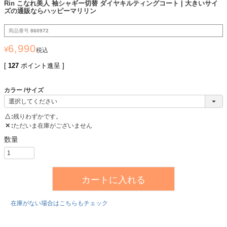
Rin こなれ美人 袖シャギー切替 ダイヤキルティングコート | 大きいサイ
ズの通販ならハッピーマリリン
商品番号
860972
6,990
¥
税込
[
127
ポイント進呈 ]
カラー
サイズ
△
残りわずかです。
✕
ただいま在庫がございません
カートに入れる
在庫がない場合はこちらもチェック