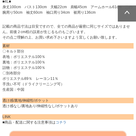
■4L■
身丈100cm バスト130cm 天幅22cm 肩幅45cm アームホール61cm 二の
腕周り50cm 袖丈60cm 袖口周り34cm 裾周り136cm
ページトッ
ページトッ
記載の商品寸法は目安ですので、全ての商品が厳密に同じサイズではありませ
プへ
プへ
ん。前後２cm程の誤差が生じるものもございます。
その点ご理解の上、お買い求め下さいますよう宜しくお願い致します。
素材
〇キルト部分
表地：ポリエステル100％
裏地：ポリエステル100％
詰物：ポリエステル100％
〇別布部分
ポリエステル89％ レーヨン11％
手洗い不可（ドライクリーニング可）
生産国：中国
透け感/裏地/伸縮性/ポケット
透け感なし/裏地あり/伸縮性なし/ポケットあり
LINK
■商品・配送に関する注意事項は
コチラ