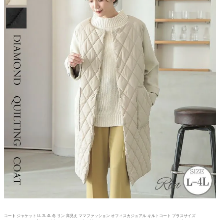
コート ジャケット LL 3L 4L 冬 リン 高見え ママファッション オフィスカジュアル キルトコート プラスサイズ