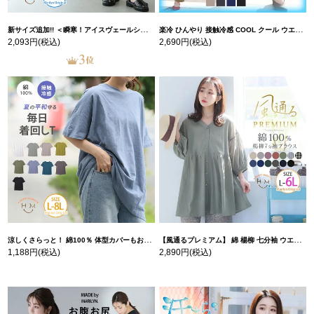
新サイズ追加!! ＜瞬寒！アイスヴェールシリーズ＞ 美脚 ジョガーパンツ 【ウェストゴム】 【ストレッチ】 | 大きいサイズの通販ならハッピーマリリン
楽冷 ひんやり 接触冷感 COOL クール ウエストゴム 楽ちん ストレッチ 美脚 レギパン 【ストレッチ】 | 大きいサイズの通販ならハッピーマリリン
2,093円
(税込)
2,690円
(税込)
涼しくさらっと！ 綿100％ 体型カバーもお洒落も叶える 風合いコットン ゆるシルエット ドルマン | 大きいサイズの通販ならハッピーマリリン
【風通るプレミアム】 綿 楊柳 七分袖 ウエストギャザー ブラウス | 大きいサイズの通販ならハッピーマリリン
1,188円
(税込)
2,890円
(税込)