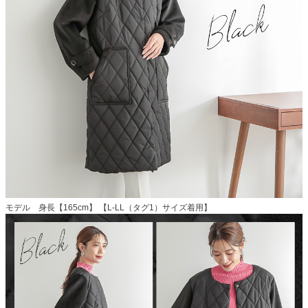
モデル 身長【165cm】 【L-LL（タグ1）サイズ着用】