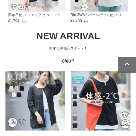
襟布帛使い フェイク チュニック | 大きいサイズの通販ならハッピーマリリン
Rin 3WAY パールビット使い リボンタイブラウス | 大きいサイズの通販ならハッピーマリリン
¥
1,794
¥
4,490
¥
（税込）
（税込）
NEW ARRIVAL
新作
15時販売スタート！
8/6UP
ページトッ
ページトッ
プへ
プへ