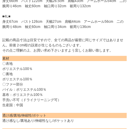
身丈66cm バスト122cm 天幅26.5cm 肩幅43cm アームホール54cm 二の
腕周り46cm 袖丈60cm 袖口周り32cm 裾周り132cm
■4L■
身丈67cm バスト126cm 天幅27cm 肩幅44cm アームホール56cm 二の
腕周り48cm 袖丈60cm 袖口周り34cm 裾周り136cm
記載の商品寸法は目安ですので、全ての商品が厳密に同じサイズではありませ
ん。前後２cm程の誤差が生じるものもございます。
その点ご理解の上、お買い求め下さいますよう宜しくお願い致します。
素材
〇表地
ポリエステル100％
〇裏地
ポリエステル100％
〇ファー部分
パイル：ポリエステル100％
基布：ポリエステル100％
手洗い不可（ドライクリーニング可）
生産国：中国
透け感/裏地/伸縮性/ポケット
透け感なし/裏地あり/伸縮性なし/ポケットあり