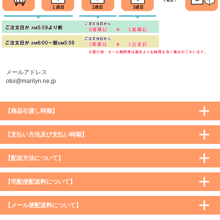
メールアドレス
otoi@marilyn.ne.jp
【商品引渡し時期】
【支払い方法及び支払い時期】
【配送方法について】
【宅配便配送料について】
購入価格 ／ 地域
通常
沖縄・離島など一部地域
【メール便配送料について】
5,900円（税込）未満
590円（税込）