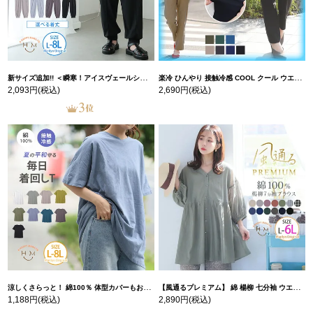
新サイズ追加!! ＜瞬寒！アイスヴェールシリーズ＞ 美脚 ジョガーパンツ 【ウェストゴム】 【ストレッチ】 | 大きいサイズの通販ならハッピーマリリン
楽冷 ひんやり 接触冷感 COOL クール ウエストゴム 楽ちん ストレッチ 美脚 レギパン 【ストレッチ】 | 大きいサイズの通販ならハッピーマリリン
2,093円
(税込)
2,690円
(税込)
涼しくさらっと！ 綿100％ 体型カバーもお洒落も叶える 風合いコットン ゆるシルエット ドルマン | 大きいサイズの通販ならハッピーマリリン
【風通るプレミアム】 綿 楊柳 七分袖 ウエストギャザー ブラウス | 大きいサイズの通販ならハッピーマリリン
1,188円
(税込)
2,890円
(税込)