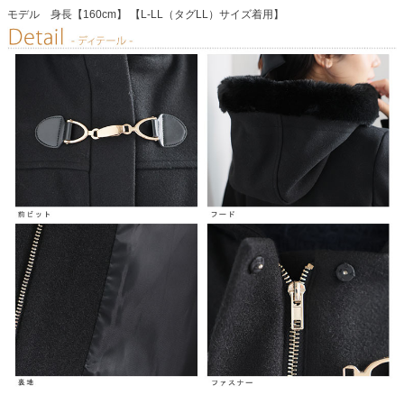
モデル 身長【160cm】 【L-LL（タグLL）サイズ着用】