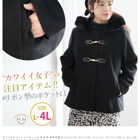
オリジナル コート ジャケット LL 3L 4L 冬 冬物 冬服 ぽっちゃり ゆったり リボン フェミニン ガーリー かわいい おしゃれ