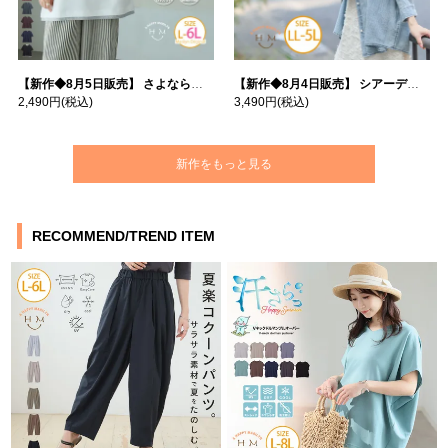
【新作◆8月5日販売】 さよなら猛暑 涼しさを着る 遮熱 接触冷感 吸水・速乾 五分袖 コンフォートメッシュ 配色レイヤード 風ゆる Tシャツ | 大きいサイズの通販ならハッピーマリリン
【新作◆8月4日販売】 シアーデニムで お洒落に肌隠し | 大きいサイズの通販ならハッピーマリリン
2,490円
(税込)
3,490円
(税込)
新作をもっと見る
RECOMMEND/TREND ITEM