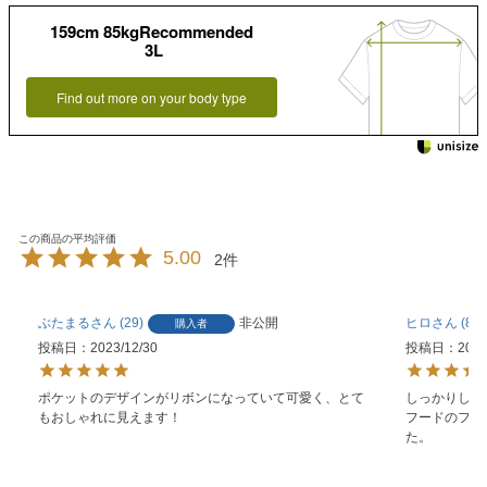
159cm 85kgRecommended
3L
Find out more on your body type
5.00
2
ぶたまる
29
非公開
ヒロ
8
購入者
投稿日
2023/12/30
投稿日
2023
ポケットのデザインがリボンになっていて可愛く、とて
しっかりした
フードのファ
た。