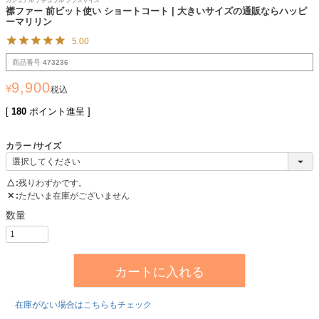
カジュアル ナチュラル プラスサイズ
襟ファー 前ビット使い ショートコート | 大きいサイズの通販ならハッピ
ーマリリン
5.00
商品番号
473236
9,900
¥
税込
[
180
ポイント進呈 ]
カラー
サイズ
△
残りわずかです。
✕
ただいま在庫がございません
カートに入れる
在庫がない場合はこちらもチェック