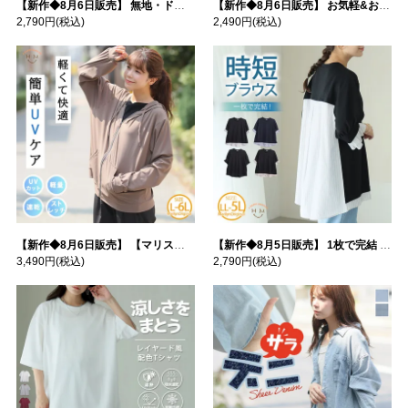
【新作◆8月6日販売】 無地・ドット柄から選べる 忍ばせ 活躍 シアー カーデ | 大きいサイズの通販ならハッピーマリリン
【新作◆8月6日販売】 お気軽&お手軽 選べるデザイン 接触冷感 レイヤード風 コットン トップス | 大きいサイズの通販ならハッピーマリリン
2,790円
(税込)
2,490円
(税込)
【新作◆8月6日販売】 【マリスポーツ】 運動初心者さんのための フード付き パーカー | 大きいサイズの通販ならハッピーマリリン
【新作◆8月5日販売】 1枚で完結 袖口＆バック フハク使い トップス | 大きいサイズの通販ならハッピーマリリン
3,490円
(税込)
2,790円
(税込)