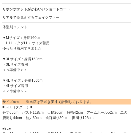
リボンポケットがかわいいショートコート
リアルで高見えするフェイクファー
体型別コメント
▼Mサイズ：身長160cm
・L-LL（タグLL）サイズ着用
ゆったり着用できました
▼3Lサイズ：身長168cm
・3Lサイズ着用
＜＜準備中＞＞
▼4Lサイズ：身長156cm
・4Lサイズ着用
＜＜準備中＞＞
サイズ/cm ※当店は平置き実寸で計測しております。
■L-LL（タグLL）■
身丈65cm バスト118cm 天幅26cm 肩幅42cm アームホール52cm 二の
腕周り44cm 袖丈60cm 袖口周り30cm 裾周り128cm
■3L■