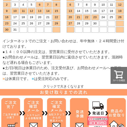
2
3
4
5
6
7
8
6
7
8
9
10
11
12
9
10
11
12
13
14
15
13
14
15
16
17
18
19
16
17
18
19
20
21
22
20
21
22
23
24
25
26
23
24
25
26
27
28
29
27
28
29
30
30
31
インターネットでのご注文・お問い合わせは、年中無休・２４時間受け付
けております。
●１４：００以降の注文は、翌営業日に受付させていただきます。
●お問合わせメールは、翌営業日以内に返信させていただきます。混雑時
など遅れる場合もございます。
●土/日/祝日は休業日のため、注文受付及び、お問合わせメールへの返信
は、翌営業日させていただきます。
■
は休業日です。
■
は受注対応のみです。
カートを確認
クリックで大きくなります