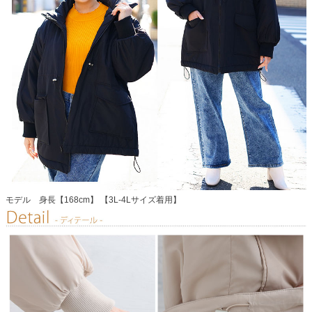
モデル 身長【168cm】 【3L-4Lサイズ着用】