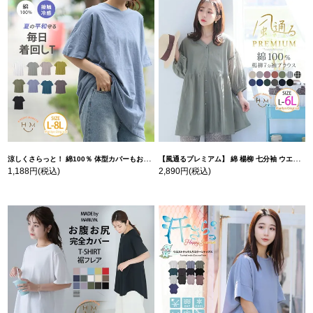
涼しくさらっと！ 綿100％ 体型カバーもお洒落も叶える 風合いコットン ゆるシルエット ドルマン | 大きいサイズの通販ならハッピーマリリン
【風通るプレミアム】 綿 楊柳 七分袖 ウエストギャザー ブラウス | 大きいサイズの通販ならハッピーマリリン
1,188円
(税込)
2,890円
(税込)