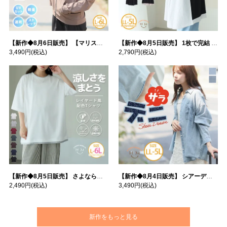
【新作◆8月6日販売】 【マリスポーツ】 運動初心者さんのための フード付き パーカー | 大きいサイズの通販ならハッピーマリリン
【新作◆8月5日販売】 1枚で完結 袖口＆バック フハク使い トップス | 大きいサイズの通販ならハッピーマリリン
3,490円
(税込)
2,790円
(税込)
【新作◆8月5日販売】 さよなら猛暑 涼しさを着る 遮熱 接触冷感 吸水・速乾 五分袖 コンフォートメッシュ 配色レイヤード 風ゆる Tシャツ | 大きいサイズの通販ならハッピーマリリン
【新作◆8月4日販売】 シアーデニムで お洒落に肌隠し | 大きいサイズの通販ならハッピーマリリン
2,490円
(税込)
3,490円
(税込)
新作をもっと見る