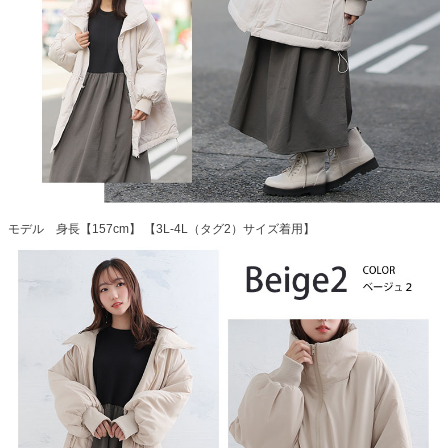
モデル 身長【157cm】 【3L-4L（タグ2）サイズ着用】