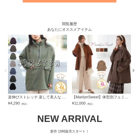
閲覧履歴
あなたにオススメアイテム
楽伸びストレッチ 楽して美人な スタンドカラー フェイクウール アノラックパーカー | 大きいサイズの通販ならハッピーマリリン
【MarilynSweet】体型別フェミニン ケープコート | 大きいサイズの通販ならハッピーマリリン
¥
4,290
¥
11,000
¥
（税込）
（税込）
NEW ARRIVAL
新作
15時販売スタート！