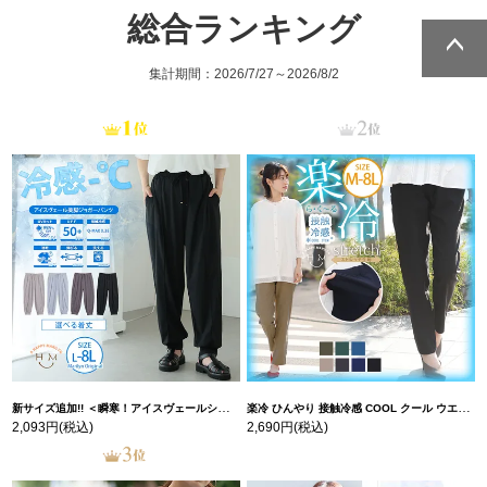
総合ランキング
集計期間：2026/7/27～2026/8/2
ページトッ
ページトッ
プへ
プへ
新サイズ追加!! ＜瞬寒！アイスヴェールシリーズ＞ 美脚 ジョガーパンツ 【ウェストゴム】 【ストレッチ】 | 大きいサイズの通販ならハッピーマリリン
楽冷 ひんやり 接触冷感 COOL クール ウエストゴム 楽ちん ストレッチ 美脚 レギパン 【ストレッチ】 | 大きいサイズの通販ならハッピーマリリン
2,093円
(税込)
2,690円
(税込)