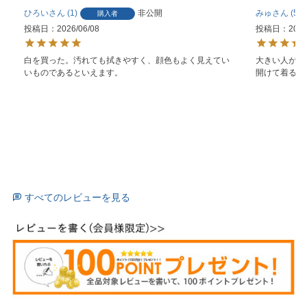
ひろい
1
非公開
みゅ
5
購入者
投稿日
2026/06/08
投稿日
2026
白を買った。汚れても拭きやすく、顔色もよく見えてい
大きい人が前
いものであるといえます。
開けて着る分
すべてのレビューを見る