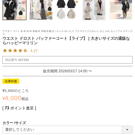
アウター コート 3L 4L 5L 6L 長袖 冬 冬物 冬服 ぽっちゃり ゆったり プラスサイズ かわいい おしゃれ カジュアル ナチュラ
ル
ウエスト ドロスト パッファーコート【ライブ】 | 大きいサイズの通販な
らハッピーマリリン
4.27
商品番号
447192
販売期間
2026/03/17 14:00
〜
在庫特価
¥
のところ
5,990
4,000
¥
税込
[
73
ポイント進呈 ]
カラー
サイズ