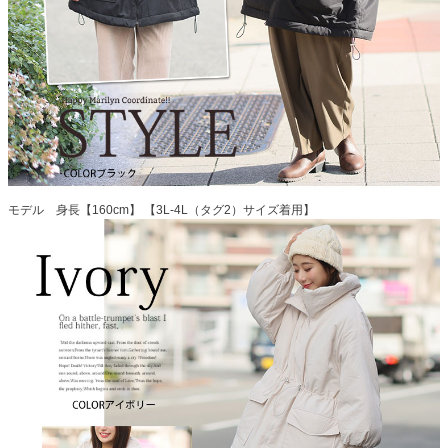
モデル 身長【160cm】 【3L-4L（タグ2）サイズ着用】