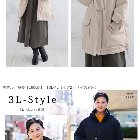
モデル 身長【160cm】 【3L-4L（タグ2）サイズ着用】