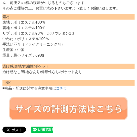
ん。前後２cm程の誤差が生じるものもございます。
その点ご理解の上、お買い求め下さいますよう宜しくお願い致します。
素材
表地：ポリエステル100％
裏地：ポリエステル100％
リブ：ポリエステル98％ ポリウレタン2％
中わた：ポリエステル100％
手洗い不可（ドライクリーニング可）
生産国：中国
重量：最小サイズ：698g
透け感/裏地/伸縮性/ポケット
透け感なし/裏地なあり/伸縮性なし/ポケットあり
LINK
■商品・配送に関する注意事項は
コチラ