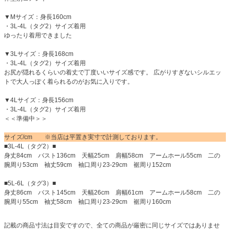
▼Mサイズ：身長160cm
・3L-4L（タグ2）サイズ着用
ゆったり着用できました
▼3Lサイズ：身長168cm
・3L-4L（タグ2）サイズ着用
お尻が隠れるくらいの着丈で丁度いいサイズ感です。 広がりすぎないシルエッ
トで大人っぽく着られるのがお気に入りです。
▼4Lサイズ：身長156cm
・3L-4L（タグ2）サイズ着用
＜＜準備中＞＞
サイズ/cm ※当店は平置き実寸で計測しております。
■3L-4L（タグ2）■
身丈84cm バスト136cm 天幅25cm 肩幅58cm アームホール55cm 二の
腕周り53cm 袖丈59cm 袖口周り23-29cm 裾周り152cm
■5L-6L（タグ3）■
身丈86cm バスト145cm 天幅26cm 肩幅61cm アームホール58cm 二の
腕周り55cm 袖丈58cm 袖口周り23-29cm 裾周り160cm
記載の商品寸法は目安ですので、全ての商品が厳密に同じサイズではありませ