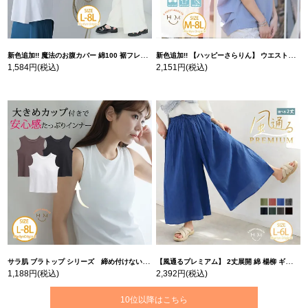
新色追加!! 魔法のお腹カバー 綿100 裾フレア Tシャツ | 大きいサイズの通販ならハッピーマリリン
新色追加!! 【ハッピーさらりん】 ウエストタック入り スッキリ魅せ コクーントップス | 大きいサイズの通販ならハッピーマリリン
1,584円
(税込)
2,151円
(税込)
サラ肌 ブラトップ シリーズ 締め付けない リブ タンクトップ | 大きいサイズの通販ならハッピーマリリン
【風通るプレミアム】 2丈展開 綿 楊柳 ギャザー フレア スカンツ 【ウェストゴム】 | 大きいサイズの通販ならハッピーマリリン
1,188円
(税込)
2,392円
(税込)
10位以降はこちら