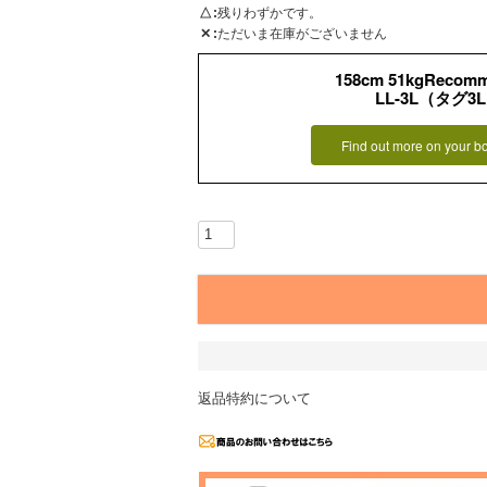
△
残りわずかです。
✕
ただいま在庫がございません
158cm 51kgRecom
LL-3L（タグ3
Find out more on your b
返品特約について