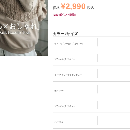
¥
2,990
価格
税込
[
190
ポイント進呈 ]
カラー
サイズ
ライトグレー(タグLグレー)
ブラック(タグクロ)
ダークグレー(タグDグレー)
ボルドー
ブラウン(タグチャ)
ベージュ