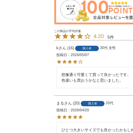
4.20
5
k
16
30代
女性
購入者
投稿日
2026/05/07
想像通り可愛くて買って良かったです。

色違いも買おうかなと思いました。
まる
20
20代
購入者
投稿日
2026/04/20
ひとつ大きいサイズでも良かったかもしれ