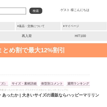
ゲスト 様こんにちは
検索
返品・交換について
マイページ
再入荷
HIT100
まとめ割で最大12%割引
イズ）
サイズ・素材詳細
体型別コメント
週間ランキング
 冬物 冬服 ぽっちゃり ゆったり プラスサイズ かわいい おしゃれ カジュアル
ー あったか | 大きいサイズの通販ならハッピーマリリン