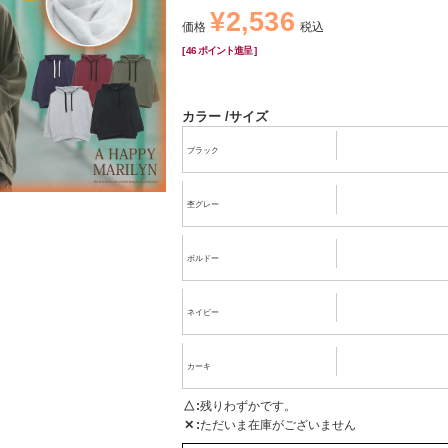
¥
2,536
価格
税込
[
46
ポイント進呈 ]
カラー
サイズ
ブラック
杢グレー
ボルドー
ネイビー
カーキ
△
残りわずかです。
✕
ただいま在庫がございません