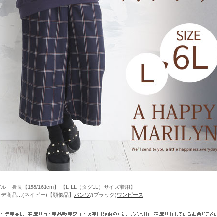
ル 身長【158/161cm】 【L-LL（タグLL）サイズ着用】
ーデ商品…(ネイビー)【類似品】
パンツ
/(ブラック)
ワンピース