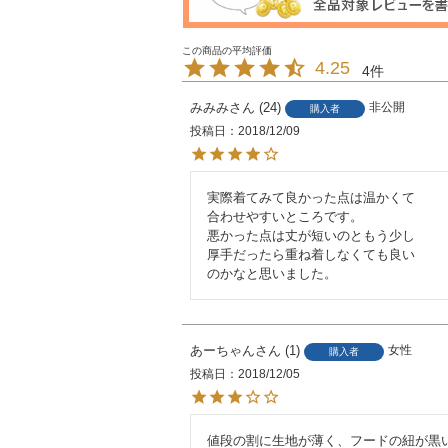
4.25
4
みみみ
24
非公開
購入者
投稿日
2018/12/09
実際着てみて良かった点は温かくて

合わせやすいところです。

悪かった点は丈が短いのともう少し

厚手だったら重ね着しなくても良い

のかなと思いました。
あーちゃん
1
女性
購入者
投稿日
2018/12/05
値段の割に生地が薄く、フードの紐が黒