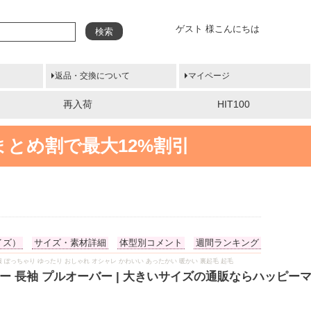
ゲスト 様こんにちは
検索
返品・交換について
マイページ
再入荷
HIT100
まとめ割で最大12%割引
イズ）
サイズ・素材詳細
体型別コメント
週間ランキング
 冬物 冬服 ぽっちゃり ゆったり おしゃれ オシャレ かわいい あったかい 暖かい 裏起毛 起毛
ー 長袖 プルオーバー | 大きいサイズの通販ならハッピー