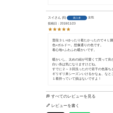
スイ
6
女性
購入者
投稿日
2018/11/23
普段３Ｌ=ゆったり着たかったので４Ｌ購
色=ボルドー。想像通りの色です。

着心地=ふわふわ暖かいです。

暖かいし、太めの紐が可愛くて買って良か
白い糸は気になりますけどね。

すでに２～３回洗ったので若干の色落ち
ギリギリ来シーズンいけるかなぁ、なと
１着持っていて損はないですよ！
すべてのレビューを見る
レビューを書く