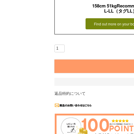
158cm 51kgRecom
L-LL（タグLL
Find out more on your b
返品特約について