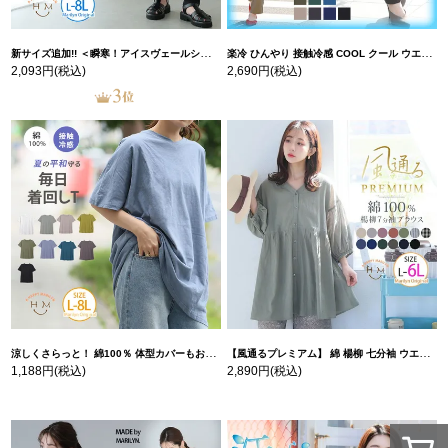
新サイズ追加!! ＜瞬寒！アイスヴェールシリーズ＞ 美脚 ジョガーパンツ 【ウェストゴム】 【ストレッチ】 | 大きいサイズの通販ならハッピーマリリン
楽冷 ひんやり 接触冷感 COOL クール ウエストゴム 楽ちん ストレッチ 美脚 レギパン 【ストレッチ】 | 大きいサイズの通販ならハッピーマリリン
2,093円
(税込)
2,690円
(税込)
涼しくさらっと！ 綿100％ 体型カバーもお洒落も叶える 風合いコットン ゆるシルエット ドルマン | 大きいサイズの通販ならハッピーマリリン
【風通るプレミアム】 綿 楊柳 七分袖 ウエストギャザー ブラウス | 大きいサイズの通販ならハッピーマリリン
1,188円
(税込)
2,890円
(税込)