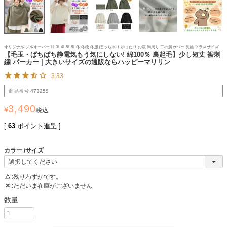
オリジナル プルオーバー LL 3L 4L 5L 6L 冬 冬物 冬服 ぽっちゃり ゆったり お腹 胸周り 二の腕カバー 長袖 プラスサイズ
【毛玉・ぱちぱち静電気もう気にしない! 綿100％ 裏起毛】少し短丈 裾刺
繍 パーカー | 大きいサイズの通販ならハッピーマリリン
3.33
商品番号
473259
3,490
¥
税込
[
63
ポイント進呈 ]
カラー
サイズ
△
残りわずかです。
✕
ただいま在庫がございません