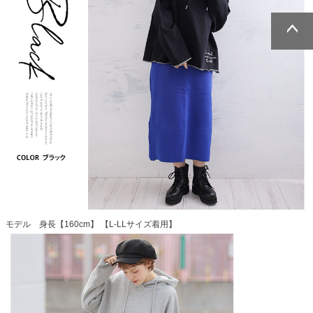
ページトッ
ページトッ
プへ
プへ
モデル 身長【160cm】 【L-LLサイズ着用】