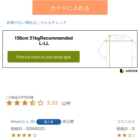
カートに入れる
在庫がない場合はこちらもチェック
158cm 51kgRecommended
L-LL
Find out more on your body type
3.33
12
kikuyu
6
非公開
コロコロ
購入者
投稿日
2026/02/21
投稿日
2026