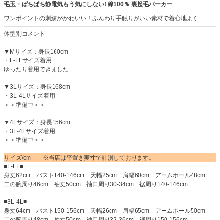
毛玉・ぱちぱち静電気もう気にしない! 綿100％ 裏起毛パーカー
ワンポイントの刺繍がかわいい！ふんわり手触りがいい素材で着心地よく
体型別コメント
▼Mサイズ：身長160cm
・L-LLサイズ着用
ゆったり着用できました
▼3Lサイズ：身長168cm
・3L-4Lサイズ着用
＜＜準備中＞＞
▼4Lサイズ：身長156cm
・3L-4Lサイズ着用
＜＜準備中＞＞
サイズ/cm ※当店は平置き実寸で計測しております。
■L-LL■
身丈62cm バスト140-146cm 天幅25cm 肩幅60cm アームホール48cm
二の腕周り46cm 袖丈50cm 袖口周り30-34cm 裾周り140-146cm
■3L-4L■
身丈64cm バスト150-156cm 天幅26cm 肩幅65cm アームホール50cm
二の腕周り48cm 袖丈50cm 袖口周り32-36cm 裾周り150-156cm