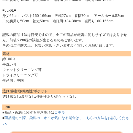
■5L-6L■
身丈66cm バスト160-166cm 天幅27cm 肩幅70cm アームホール52cm
二の腕周り50cm 袖丈50cm 袖口周り34-38cm 裾周り160-166cm
記載の商品寸法は目安ですので、全ての商品が厳密に同じサイズではありませ
ん。前後２cm程の誤差が生じるものもございます。
その点ご理解の上、お買い求め下さいますよう宜しくお願い致します。
素材
綿100％
手洗い可
ウェットクリーニング可
ドライクリーニング可
生産国：中国
透け感/裏地/伸縮性/ポケット
透け感なし/裏地なし/伸縮性あり/ポケットなし
LINK
■商品・配送に関する注意事項は
コチラ
■
商品開封の際、染料のニオイが気になる場合は、こちらの方法をお試しくださ
い。