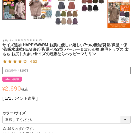
オリジナル LL 3L 4L 5L 6L 7L 8L 9L 10L
サイズ追加 HAPPYWARM お肌に優しい嬉しい7つの機能/発熱/保温・保
湿/吸水速乾HEAT裏起毛 選べる2型 パーカー＆ぽわん袖 裏毛トップス 太
もも お尻 | 大きいサイズの通販ならハッピーマリリン
4.03
商品番号
431976
lafarfa掲載
2,690
¥
税込
[
171
ポイント進呈 ]
カラー
サイズ
△
残りわずかです。