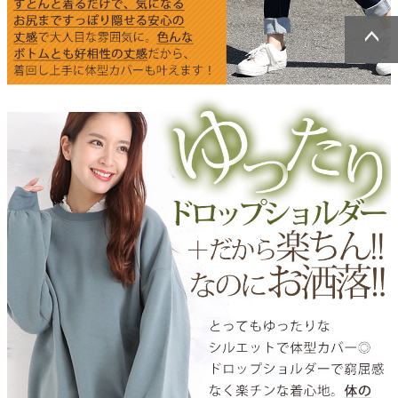
ページトッ
ページトッ
プへ
プへ