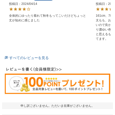
投稿日
2024/04/14
投稿日
2023
全体的にゆったり着れて秋冬もってこいだけどちょっと
161cm、78
丈が短めに感じました
太もも、おし
いので良かっ
り濃ゆい色の
と思えるもの
てます。
すべてのレビューを見る
申し訳ございません。ただいま在庫がございません。