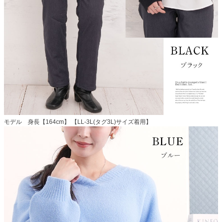
モデル 身長【164cm】 【LL-3L(タグ3L)サイズ着用】