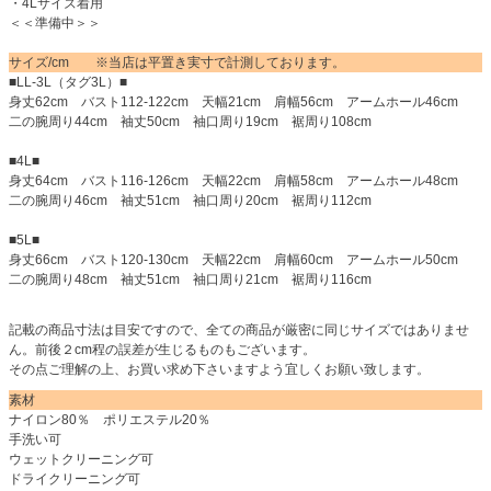
・4Lサイズ着用
＜＜準備中＞＞
サイズ/cm ※当店は平置き実寸で計測しております。
■LL-3L（タグ3L）■
身丈62cm バスト112-122cm 天幅21cm 肩幅56cm アームホール46cm
二の腕周り44cm 袖丈50cm 袖口周り19cm 裾周り108cm
■4L■
身丈64cm バスト116-126cm 天幅22cm 肩幅58cm アームホール48cm
二の腕周り46cm 袖丈51cm 袖口周り20cm 裾周り112cm
■5L■
身丈66cm バスト120-130cm 天幅22cm 肩幅60cm アームホール50cm
二の腕周り48cm 袖丈51cm 袖口周り21cm 裾周り116cm
記載の商品寸法は目安ですので、全ての商品が厳密に同じサイズではありませ
ん。前後２cm程の誤差が生じるものもございます。
その点ご理解の上、お買い求め下さいますよう宜しくお願い致します。
素材
ナイロン80％ ポリエステル20％
手洗い可
ウェットクリーニング可
ドライクリーニング可