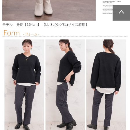
ページトッ
ページトッ
モデル 身長【164cm】 【LL-3L(タグ3L)サイズ着用】
プへ
プへ