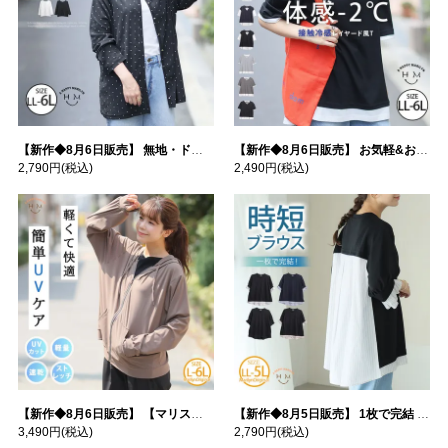
【新作◆8月6日販売】 無地・ドット柄から選べる 忍ばせ 活躍 シアー カーデ | 大きいサイズの通販ならハッピーマリリン
【新作◆8月6日販売】 お気軽&お手軽 選べるデザイン 接触冷感 レイヤード風 コットン トップス | 大きいサイズの通販ならハッピーマリリン
2,790円
(税込)
2,490円
(税込)
【新作◆8月6日販売】 【マリスポーツ】 運動初心者さんのための フード付き パーカー | 大きいサイズの通販ならハッピーマリリン
【新作◆8月5日販売】 1枚で完結 袖口＆バック フハク使い トップス | 大きいサイズの通販ならハッピーマリリン
3,490円
(税込)
2,790円
(税込)