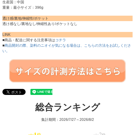
生産国：中国
重量：最小サイズ：396g
透け感/裏地/伸縮性/ポケット
透け感なし/裏地なし/伸縮性あり/ポケットなし
LINK
■商品・配送に関する注意事項は
コチラ
■
商品開封の際、染料のニオイが気になる場合は、こちらの方法をお試しくださ
い。
総合ランキング
集計期間：2026/7/27～2026/8/2