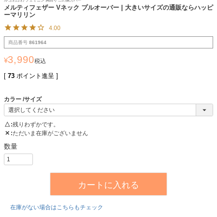
ル ふわふわ フェミニン 胸回り 二の腕カバー
メルティフェザー Vネック プルオーバー | 大きいサイズの通販ならハッピ
ーマリリン
4.00
商品番号
861964
3,990
¥
税込
[
73
ポイント進呈 ]
カラー
サイズ
△
残りわずかです。
✕
ただいま在庫がございません
カートに入れる
在庫がない場合はこちらもチェック