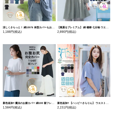
涼しくさらっと！ 綿100％ 体型カバーもお洒落も叶える 風合いコットン ゆるシルエット ドルマン | 大きいサイズの通販ならハッピーマリリン
【風通るプレミアム】 綿 楊柳 七分袖 ウエストギャザー ブラウス | 大きいサイズの通販ならハッピーマリリン
1,188円
(税込)
2,890円
(税込)
新色追加!! 魔法のお腹カバー 綿100 裾フレア Tシャツ | 大きいサイズの通販ならハッピーマリリン
新色追加!! 【ハッピーさらりん】 ウエストタック入り スッキリ魅せ コクーントップス | 大きいサイズの通販ならハッピーマリリン
1,584円
(税込)
2,151円
(税込)