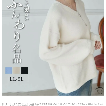
セーター トップス プルオーバー LL 3L 4L 5L 冬 冬物 冬服 ぽっちゃり ゆったり プラスサイズ かわいい おしゃれ ナチュラ