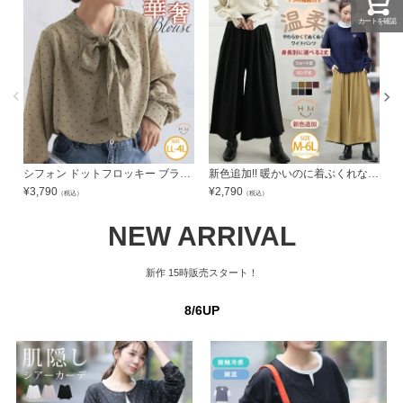
カートを確認
シフォン ドットフロッキー ブラウス | 大きいサイズの通販ならハッピーマリリン
新色追加!! 暖かいのに着ぶくれない 温柔 身長別で選べる 裏起毛 ワイドパンツ 【ウェストゴム】 【ストレッチ】 | 大きいサイズの通販ならハッピーマリリン
¥
3,790
¥
2,790
¥
（税込）
（税込）
NEW ARRIVAL
新作
15時販売スタート！
8/6UP